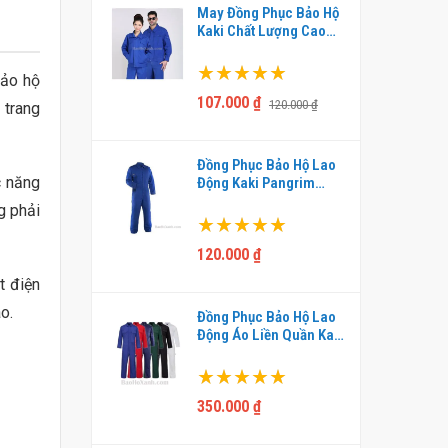
Bảo Hộ Phối
May Đồng Phục Bảo Hộ
Lượng -
Kaki Chất Lượng Cao
Cấp - ABH0003
Xếp hạng:
bảo hộ
100%
107.000 ₫
120.000 ₫
 trang
Đồng Phục Bảo Hộ Lao
c năng
Động Kaki Pangrim
Bảo Hộ Điện
2721 - ABH0007
iệu Chuẩn
g phải
Xếp hạng:
0016
100%
120.000 ₫
t điện
o.
Đồng Phục Bảo Hộ Lao
Động Áo Liền Quần Kaki
HQ - QAK0021
Xếp hạng:
100%
350.000 ₫