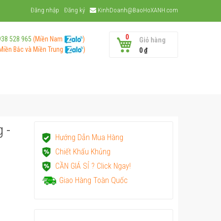
Đăng nhập
Đăng ký
KinhDoanh@BaoHoXANH.com
0
938 528 965
(Miền Nam
)
Giỏ hàng
Miền Bắc và
Miền Trung
)
0 ₫
 -
Hướng Dẫn Mua Hàng
Chiết Khấu Khủng
CẦN GIÁ SỈ ? Click Ngay!
Giao Hàng Toàn Quốc