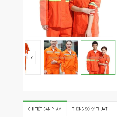
ảnh
Chuyển
đến
phần
đầu
của
CHI TIẾT SẢN PHẨM
THÔNG SỐ KỸ THUẬT
thư