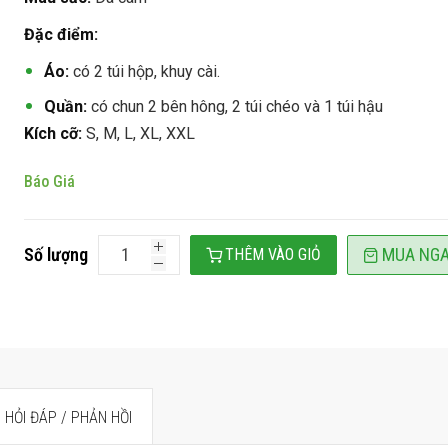
Đặc điểm:
Áo:
có 2 túi hộp, khuy cài.
Quần:
có chun 2 bên hông, 2 túi chéo và 1 túi hậu
Kích cỡ:
S, M, L, XL, XXL
Báo Giá
Số lượng
MUA NG
THÊM VÀO GIỎ
HỎI ĐÁP / PHẢN HỒI