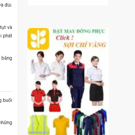
à đùi.
tụt và
i phát
n bằng
g buổi
 những