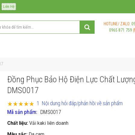
Liên Hệ
HOTLINE/ ZALO:
0
0965 871 759
(
17
Đồng Phục Bảo Hộ Điện Lực Chất Lượng
DMS0017
Xếp hạng:
1
Nội dung hỏi đáp/phản hồi về sản phẩm
100
100
% of
Mã sản phẩm
DMS0017
Chất liệu:
Vải kaki liên doanh
Màu sắc:
Da cam