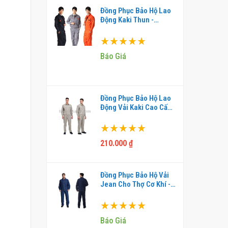
Đồng Phục Bảo Hộ Lao
Động Kaki Thun -
HDM0102
Xếp hạng:
100%
Báo Giá
Đồng Phục Bảo Hộ Lao
Động Vải Kaki Cao Cấp -
HDM0107
Xếp hạng:
100%
210.000 ₫
Đồng Phục Bảo Hộ Vải
Jean Cho Thợ Cơ Khí -
DBH0001
Xếp hạng:
100%
Báo Giá