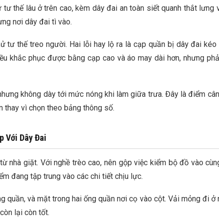
 tư thế lâu ở trên cao, kèm dây đai an toàn siết quanh thắt lưng v
ưng nơi dây đai tì vào.
tư thế treo người. Hai lỗi hay lộ ra là cạp quần bị dây đai kéo 
 đều khắc phục được bằng cạp cao và áo may dài hơn, nhưng phả
 nhưng không dày tới mức nóng khi làm giữa trưa. Đây là điểm câ
 thay vì chọn theo bảng thông số.
p Với Dây Đai
ừ nhà giặt. Với nghề trèo cao, nên gộp việc kiểm bộ đồ vào cùn
ểm đang tập trung vào các chi tiết chịu lực.
ũng quần, và mặt trong hai ống quần nơi cọ vào cột. Vải mỏng đi ở
còn lại còn tốt.