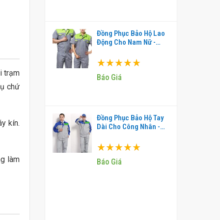
Đồng Phục Bảo Hộ Lao
Động Cho Nam Nữ -
DBH0002
Xếp hạng:
i trạm
100%
Báo Giá
vụ chứ
Đồng Phục Bảo Hộ Tay
y kín.
Dài Cho Công Nhân -
DBH0003
Xếp hạng:
ng làm
100%
Báo Giá