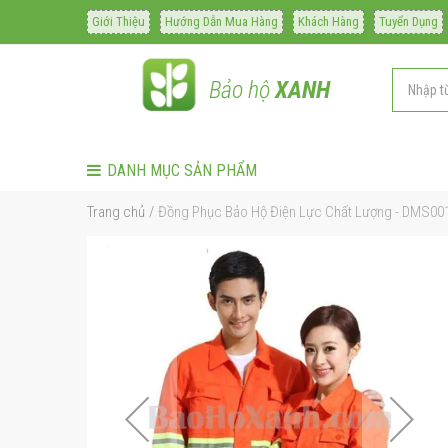
Giới Thiệu
Hướng Dẫn Mua Hàng
Khách Hàng
Tuyển Dụng
Bảo hộ
XANH
DANH MỤC SẢN PHẨM
Trang chủ
Đồng Phục Bảo Hộ Điện Lực Chất Lượng - DMS00
Chuyển
đến
phần
đầu
của
thư
viện
hình