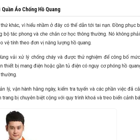
Đồng Phục 
i Quần Áo Chống Hồ Quang
Viền Chất 
DMS0015
Xếp hạng:
 thứ khác, vì hiểu nhầm ở đây có thể dẫn tới tai nạn. Đồng phục 
100%
Báo Giá
g bộ tác phong và che chắn cơ học thông thường. Nó không phải
 vệ tính theo đơn vị năng lượng hồ quang.
 dùng vải xử lý chống cháy và được thử nghiệm để công bố mứ
Đồng Phục 
Lực Chất L
ên thiết bị mang điện hoặc gần tủ điện có nguy cơ phóng hồ quan
EVN - DMS
 thường.
Xếp hạng:
100%
Báo Giá
n lý, vận hành hằng ngày, kiểm tra tuyến và các phần việc đã cắ
 trang bị chuyên biệt cộng với quy trình khoá và treo biển cảnh bá