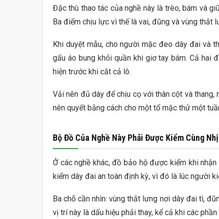
Đặc thù thao tác của nghề này là trèo, bám và giữ
Ba điểm chịu lực vì thế là vai, đũng và vùng thắt l
Khi duyệt mẫu, cho người mặc đeo dây đai và thử 
gấu áo bung khỏi quần khi giơ tay bám. Cả hai
hiện trước khi cắt cả lô.
Vải nên đủ dày để chịu cọ với thân cột và thang,
nên quyết bằng cách cho một tổ mặc thử một tuần
Bộ Đồ Của Nghề Này Phải Được Kiểm Cùng Nhị
Ở các nghề khác, đồ bảo hộ được kiểm khi nhận t
kiểm dây đai an toàn định kỳ, vì đó là lúc người ki
Ba chỗ cần nhìn: vùng thắt lưng nơi dây đai tì, đ
vị trí này là dấu hiệu phải thay, kể cả khi các phần 