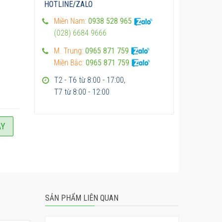
HOTLINE/ZALO
Miền Nam:
0938 528 965
(028) 6684 9666
M. Trung:
0965 871 759
Miền Bắc:
0965 871 759
T2 - T6 từ 8:00 - 17:00,
T7 từ 8:00 - 12:00
AY
SẢN PHẨM LIÊN QUAN