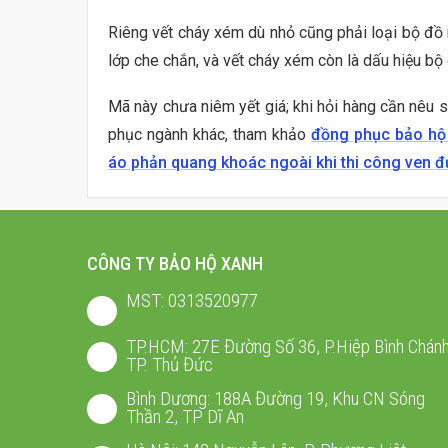
Riêng vết cháy xém dù nhỏ cũng phải loại bộ đồ n
lớp che chắn, và vết cháy xém còn là dấu hiệu bộ
Mã này chưa niêm yết giá; khi hỏi hàng cần nêu
phục ngành khác, tham khảo
đồng phục bảo hộ
áo phản quang khoác ngoài khi thi công ven 
CÔNG TY BẢO HỘ XANH
MST: 0313520977
TP.HCM: 27E Đường Số 36, P.Hiệp Bình Chánh
TP. Thủ Đức
Bình Dương: 188A Đường 19, Khu CN Sóng
Thần 2, TP Dĩ An