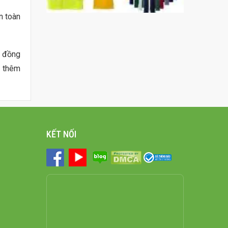
n toàn
g đồng
ị thêm
KẾT NỐI