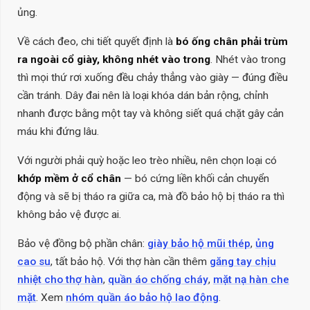
ủng.
Về cách đeo, chi tiết quyết định là
bó ống chân phải trùm
ra ngoài cổ giày, không nhét vào trong
. Nhét vào trong
thì mọi thứ rơi xuống đều chảy thẳng vào giày — đúng điều
cần tránh. Dây đai nên là loại khóa dán bản rộng, chỉnh
nhanh được bằng một tay và không siết quá chặt gây cản
máu khi đứng lâu.
Với người phải quỳ hoặc leo trèo nhiều, nên chọn loại có
khớp mềm ở cổ chân
— bó cứng liền khối cản chuyển
động và sẽ bị tháo ra giữa ca, mà đồ bảo hộ bị tháo ra thì
không bảo vệ được ai.
Bảo vệ đồng bộ phần chân:
giày bảo hộ mũi thép
,
ủng
cao su
, tất bảo hộ. Với thợ hàn cần thêm
găng tay chịu
nhiệt cho thợ hàn
,
quần áo chống cháy
,
mặt nạ hàn che
mặt
. Xem
nhóm quần áo bảo hộ lao động
.