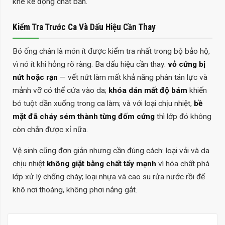
khe kẽ đọng chất bẩn.
Kiểm Tra Trước Ca Và Dấu Hiệu Cần Thay
Bó ống chân là món ít được kiểm tra nhất trong bộ bảo hộ,
vì nó ít khi hỏng rõ ràng. Ba dấu hiệu cần thay:
vỏ cứng bị
nứt hoặc rạn
— vết nứt làm mất khả năng phân tán lực và
mảnh vỡ có thể cứa vào da;
khóa dán mất độ bám
khiến
bó tuột dần xuống trong ca làm; và với loại chịu nhiệt,
bề
mặt đã cháy sém thành từng đốm cứng
thì lớp đó không
còn chắn được xỉ nữa.
Vệ sinh cũng đơn giản nhưng cần đúng cách: loại vải và da
chịu nhiệt
không giặt bằng chất tẩy mạnh
vì hóa chất phá
lớp xử lý chống cháy; loại nhựa và cao su rửa nước rồi để
khô nơi thoáng, không phơi nắng gắt.