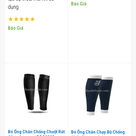
100%
Báo Giá
dụng
Xếp hạng:
100%
Báo Giá
Bó Ống Chân Chống Chuột Rút
Bó Ống Chân Chạy Bộ Chống