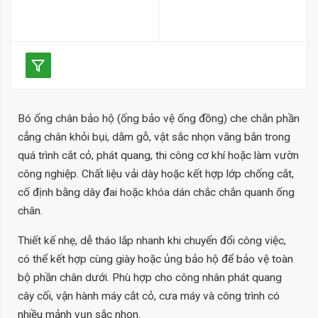
khi vận động hoặc làm việc
nặng.
Đặc điểm
: Thiết kế ôm sát,
vừa vặn, thoải mái và dễ
dàng sử dụng trong thời gian
dài mà không gây khó chịu.
Bó ống chân bảo hộ (ống bảo vệ ống đồng) che chắn phần
Chất liệu
: Sử dụng các chất
cẳng chân khỏi bụi, dằm gỗ, vật sắc nhọn văng bắn trong
liệu co giãn như spandex,
quá trình cắt cỏ, phát quang, thi công cơ khí hoặc làm vườn
polyester, neoprene, giúp
công nghiệp. Chất liệu vải dày hoặc kết hợp lớp chống cắt,
thấm hút mồ hôi và giữ chân
cố định bằng dây đai hoặc khóa dán chắc chắn quanh ống
chân.
khô ráo.
Bền bỉ và tiện dụng:
Phù hợp
Thiết kế nhẹ, dễ tháo lắp nhanh khi chuyển đổi công việc,
nhiều nhu cầu sử dụng khác nhau
có thể kết hợp cùng giày hoặc ủng bảo hộ để bảo vệ toàn
bộ phần chân dưới. Phù hợp cho công nhân phát quang
cây cối, vận hành máy cắt cỏ, cưa máy và công trình có
nhiều mảnh vụn sắc nhọn.