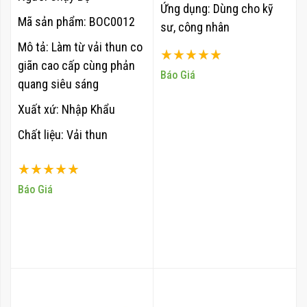
Ứng dụng:
Dùng cho kỹ
Mã sản phẩm: BOC0012
sư, công nhân
Quy Cách Đóng Gói:
500
Mô tả: Làm từ vải thun co
Xếp hạng:
cập/thùng
giãn cao cấp cùng phản
100%
Báo Giá
quang siêu sáng
Xuất xứ: Nhập Khẩu
Chất liệu: Vải thun
Xếp hạng:
100%
Báo Giá