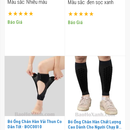
Màu sắc: Nhiều màu
Màu sắc: đen sọc xanh
Xếp hạng:
Xếp hạng:
100%
100%
Báo Giá
Báo Giá
Bó Ống Chân Hàn Vải Thun Co
Bó Ống Chân Hàn Chất Lượng
Dãn Tốt - BOC0010
Cao Dành Cho Người Chạy Bộ