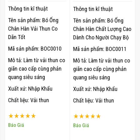
- BOC0011
Thông tin kĩ thuật
Thông tin kĩ thuật
Tên sản phẩm: Bó Ống
Tên sản phẩm: Bó Ống
Chân Hàn Vải Thun Co
Chân Hàn Chất Lượng Cao
Dãn Tốt
Dành Cho Người Chạy Bộ
Mã sản phẩm: BOC0010
Mã sản phẩm: BOC0011
Mô tả: Làm từ vải thun co
Mô tả: Làm từ vải thun co
giãn cao cấp cùng phản
giãn cao cấp cùng phản
quang siêu sáng
quang siêu sáng
Xuất xứ: Nhập Khẩu
Xuất xứ: Nhập Khẩu
Chất liệu: Vải thun
Chất liệu: Vải thun
Xếp hạng:
Xếp hạng:
100%
100%
Báo Giá
Báo Giá