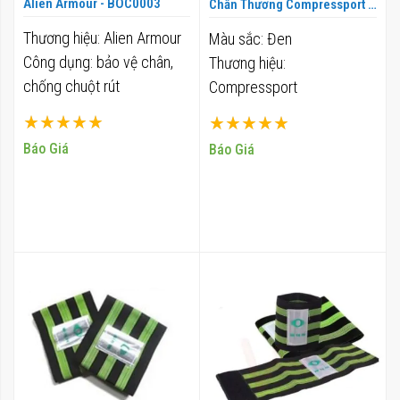
Alien Armour - BOC0003
Chấn Thương Compressport -
BOC0004
Thương hiệu: Alien Armour
Màu sắc: Đen
Công dụng: bảo vệ chân,
Thương hiệu:
chống chuột rút
Compressport
Xếp hạng:
Xếp hạng:
100%
100%
Báo Giá
Báo Giá