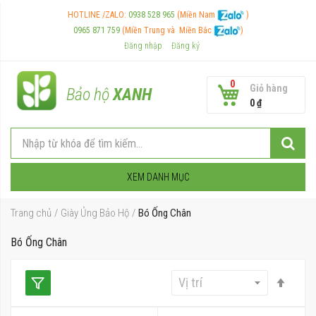
HOTLINE /ZALO:
0938 528 965
(Miền Nam
)
0965 871 759
(Miền Trung và
Miền Bắc
)
Đăng nhập
Đăng ký
0
Giỏ hàng
Bảo hộ
XANH
0 ₫
XEM DANH MỤC
Trang chủ
Giày Ủng Bảo Hộ
Bó Ống Chân
Bó Ống Chân
Thiết
lập