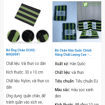
theo
hướn
giảm
dần
Bó Ống Chân OCHQ -
Bó Chân Hàn Quốc Chính
BHQ0001
Hãng Chất Lượng Cao –
BHK0026
Chất liệu: Vải thun co dãn
Xuất xứ:
Hàn Quốc
Kích thước: 30 x 10 cm
Chất liệu:
vải thun
Chất liệu: Nylon, vải thun co
Tiêu chuẩn:
Tiêu chuẩn EU
dãn
Màu sắc:
màu sọc xanh
Ứng dụng: quấn chân, để
đen
tránh quần vào xích xe,
Kích thước
: độ rộng 10 cm