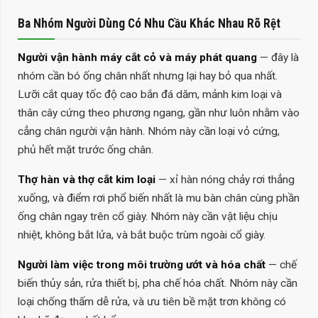
Ba Nhóm Người Dùng Có Nhu Cầu Khác Nhau Rõ Rệt
Người vận hành máy cắt cỏ và máy phát quang
— đây là
nhóm cần bó ống chân nhất nhưng lại hay bỏ qua nhất.
Lưỡi cắt quay tốc độ cao bắn đá dăm, mảnh kim loại và
thân cây cứng theo phương ngang, gần như luôn nhằm vào
cẳng chân người vận hành. Nhóm này cần loại vỏ cứng,
phủ hết mặt trước ống chân.
Thợ hàn và thợ cắt kim loại
— xỉ hàn nóng chảy rơi thẳng
xuống, và điểm rơi phổ biến nhất là mu bàn chân cùng phần
ống chân ngay trên cổ giày. Nhóm này cần vật liệu chịu
nhiệt, không bắt lửa, và bắt buộc trùm ngoài cổ giày.
Người làm việc trong môi trường ướt và hóa chất
— chế
biến thủy sản, rửa thiết bị, pha chế hóa chất. Nhóm này cần
loại chống thấm dễ rửa, và ưu tiên bề mặt trơn không có