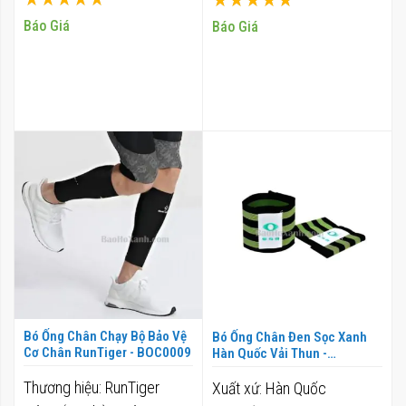
100%
100%
Báo Giá
Báo Giá
Bó Ống Chân Chạy Bộ Bảo Vệ
Bó Ống Chân Đen Sọc Xanh
Cơ Chân RunTiger - BOC0009
Hàn Quốc Vải Thun -
BOC0013
Thương hiệu: RunTiger
Xuất xứ: Hàn Quốc