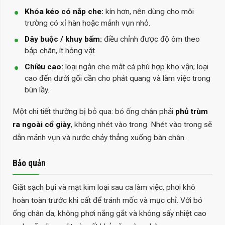
Khóa kéo có nắp che:
kín hơn, nên dùng cho môi
trường có xỉ hàn hoặc mảnh vụn nhỏ.
Dây buộc / khuy bấm:
điều chỉnh được độ ôm theo
bắp chân, ít hỏng vặt.
Chiều cao:
loại ngắn che mắt cá phù hợp kho vận; loại
cao đến dưới gối cần cho phát quang và làm việc trong
bùn lầy.
Một chi tiết thường bị bỏ qua: bó ống chân phải
phủ trùm
ra ngoài cổ giày
, không nhét vào trong. Nhét vào trong sẽ
dẫn mảnh vụn và nước chảy thẳng xuống bàn chân.
Bảo quản
Giặt sạch bụi và mạt kim loại sau ca làm việc, phơi khô
hoàn toàn trước khi cất để tránh mốc và mục chỉ. Với bó
ống chân da, không phơi nắng gắt và không sấy nhiệt cao