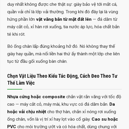
duy nhất không được che thật sự: giày bảo vệ tới mắt cá,
quần vải chỉ là lớp vải thường. Trong khi đó đây lại là vùng
hứng phần lớn
vật văng bắn từ mặt đất lên
— đá dăm từ
máy cắt cỏ, xỉ hàn rơi xuống, tia nước áp lực, hóa chất bắn
té khi rót.
Bó ống chân lấp đúng khoảng hở đó. Nó không thay thế
giày hay quần, mà nối liền hai thứ ấy thành một lớp che liên
tục từ đầu gối xuống bàn chân.
Chọn Vật Liệu Theo Kiểu Tác Động, Cách Đeo Theo Tư
Thế Làm Việc
Nhựa cứng hoặc composite
chắn vật rắn văng với tốc độ
cao — máy cắt cỏ, máy mài, khu vực có đá dăm bắn.
Da
hoặc vải chịu nhiệt
cho thợ hàn, chắn xỉ nóng rơi xuống
ống chân, vốn là vị trí xỉ hay lọt vào cổ giày.
Cao su hoặc
PVC
cho môi trường ướt và có hóa chất, dùng chung với