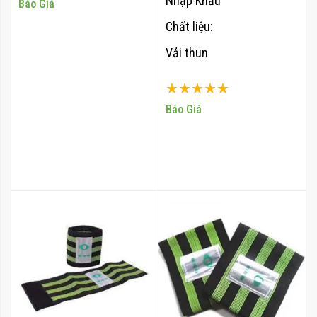
Nhập Khẩu
100%
Báo Giá
Chất liệu:
Vải thun
Xếp hạng:
100%
Báo Giá