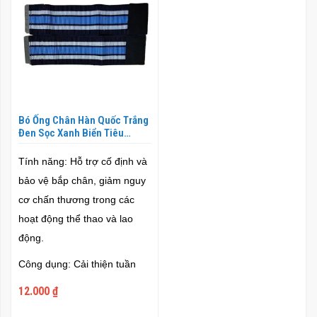
Bó Ống Chân Hàn Quốc Trắng
Đen Sọc Xanh Biển Tiêu
Chuẩn CE TT-PSK-2 -
BOC0015
Tính năng
: Hỗ trợ cố định và
bảo vệ bắp chân, giảm nguy
cơ chấn thương trong các
hoạt động thể thao và lao
động.
Công dụng
: Cải thiện tuần
hoàn máu, giảm sưng tấy và
12.000 ₫
hỗ trợ phục hồi cơ bắp sau