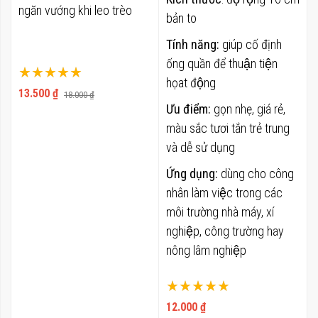
ngăn vướng khi leo trèo
bản to
Tính năng:
giúp cố định
ống quần để thuận tiện
Xếp hạng:
họat động
100%
13.500 ₫
18.000 ₫
Ưu điểm:
gọn nhẹ, giá rẻ,
màu sắc tươi tắn trẻ trung
và dễ sử dụng
Ứng dụng:
dùng cho công
nhân làm việc trong các
môi trường nhà máy, xí
nghiệp, công trường hay
nông lâm nghiệp
Xếp hạng:
100%
12.000 ₫