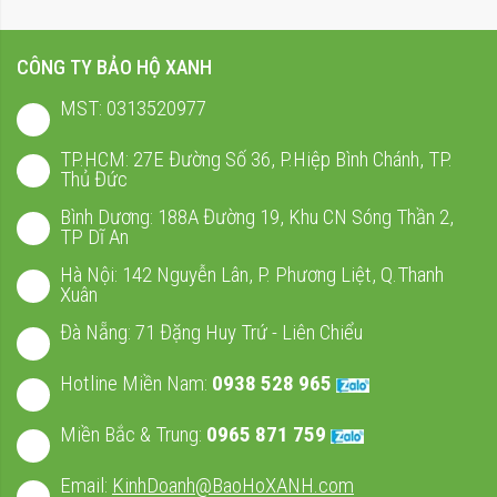
CÔNG TY BẢO HỘ XANH
MST: 0313520977
TP.HCM: 27E Đường Số 36, P.Hiệp Bình Chánh, TP.
Thủ Đức
Bình Dương: 188A Đường 19, Khu CN Sóng Thần 2,
TP Dĩ An
Hà Nội: 142 Nguyễn Lân, P. Phương Liệt, Q.Thanh
Xuân
Đà Nẵng: 71 Đặng Huy Trứ - Liên Chiểu
Hotline Miền Nam:
0938 528 965
Miền Bắc & Trung:
0965 871 759
Email:
KinhDoanh@BaoHoXANH.com