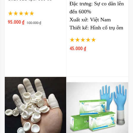
Đặc trưng:
Sự co dãn lên
đến 600%
Xếp hạng:
Xuất xứ:
Việt Nam
100%
95.000 ₫
100.000 ₫
Thiết kế:
Hình cổ trụ ôm
sát ngón tay
Xếp hạng:
Màu sắc:
Trắng, vàng,
100%
45.000 ₫
hồng, đen