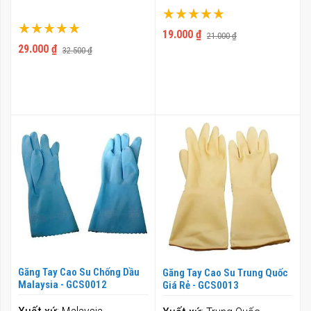
Xếp hạng:
Xếp hạng:
100%
19.000 ₫
21.000 ₫
100%
29.000 ₫
32.500 ₫
Găng Tay Cao Su Chống Dầu
Găng Tay Cao Su Trung Quốc
Malaysia - GCS0012
Giá Rẻ - GCS0013