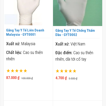
Găng Tay Y Tế Liên Doanh
Găng Tay Y Tế Chống Thấm
Malaysia - GYT0001
Dầu - GYT0002
Xuất xứ:
Malaysia
Xuất xứ:
Việt Nam
Chất liệu:
Cao su thiên
Đặc điểm:
Cao su thiên
nhiên
nhiên, dài tới cổ tay
Xếp hạng:
Xếp hạng:
100%
100%
87.000 ₫
4.700 ₫
100.000 ₫
5.500 ₫