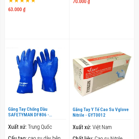
100%
70.000 ₫
100%
63.000 ₫
Găng Tay Chống Dầu
Găng Tay Y Tế Cao Su Vglove
SAFETYMAN DF806 -
Nitrile - GYT0012
GYT0008
Xuất xứ:
Trung Quốc
Xuất xứ:
Việt Nam
Cấu tạo:
cao su dày bên
Chất liệu:
Cao su Nitrile