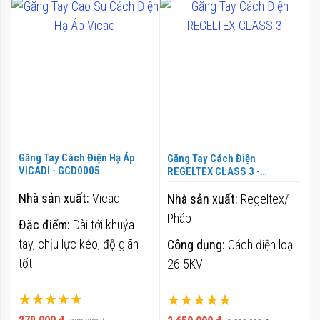
Găng Tay Cách Điện Hạ Áp
Găng Tay Cách Điện
VICADI - GCD0005
REGELTEX CLASS 3 -
GCD0006
Nhà sản xuất:
Vicadi
Nhà sản xuất:
Regeltex/
Pháp
Đặc điểm:
Dài tới khuỷa
tay, chịu lực kéo, độ giãn
Công dụng:
Cách điện loại :
tốt
26.5KV
Xếp hạng:
Xếp hạng:
100%
100%