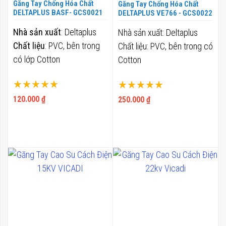
Găng Tay Chống Hóa Chất
Găng Tay Chống Hóa Chất
DELTAPLUS BASF- GCS0021
DELTAPLUS VE766 - GCS0022
Nhà sản xuất
: Deltaplus
Nhà sản xuất: Deltaplus
Chất liệu
: PVC, bên trong
Chất liệu: PVC, bên trong có
có lớp Cotton
Cotton
Xếp hạng:
Xếp hạng:
100%
100%
120.000 ₫
250.000 ₫