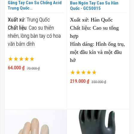
Găng Tay Cao Su Chống Acid
Bao Ngón Tay Cao Su Hàn
Trung Quốc
Quốc - GCS0015
NEO400+MARIGOLD -
GCS0014
Xuất xứ
: Trung Quốc
Xuất xứ:
Hàn Quốc
Chất liệu
: Cao su thiên
Chất liệu:
Cao su tổng
nhiên, lòng bàn tay có hoa
hợp
văn bám dính
Hình dáng:
Hình ống trụ,
một đầu kín và một đầu
Xếp hạng:
hở
100%
64.000 ₫
Công dụng:
Chống tĩnh
70.000 ₫
Xếp hạng:
điện và ôm sát vào đầu
100%
219.000 ₫
350.000 ₫
ngón tay
Đặc tính:
Có độ đàn hồi
cao