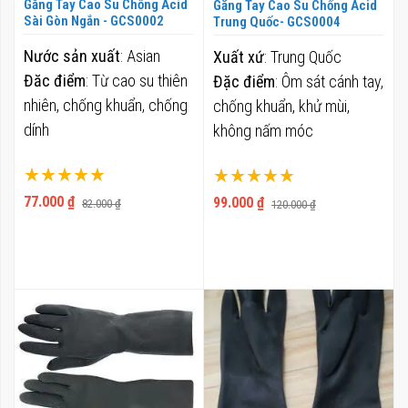
Găng Tay Cao Su Chống Acid
Găng Tay Cao Su Chống Acid
Sài Gòn Ngắn - GCS0002
Trung Quốc- GCS0004
Nước sản xuất
: Asian
Xuất xứ
: Trung Quốc
Đăc điểm
: Từ cao su thiên
Đặc điểm
: Ôm sát cánh tay,
nhiên, chống khuẩn, chống
chống khuẩn, khử mùi,
dính
không nấm móc
Xếp hạng:
Xếp hạng:
100%
100%
77.000 ₫
99.000 ₫
82.000 ₫
120.000 ₫