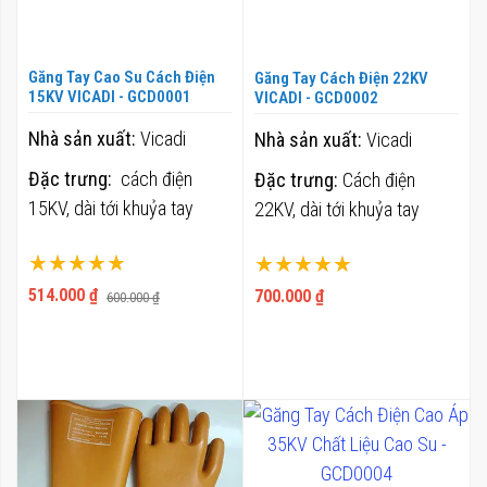
Găng Tay Cao Su Cách Điện
Găng Tay Cách Điện 22KV
15KV VICADI - GCD0001
VICADI - GCD0002
Nhà sản xuất:
Vicadi
Nhà sản xuất:
Vicadi
Đặc trưng:
cách điện
Đặc trưng:
Cách điện
15KV, dài tới khuỷa tay
22KV, dài tới khuỷa tay
Xếp hạng:
Xếp hạng:
100%
100%
514.000 ₫
700.000 ₫
600.000 ₫