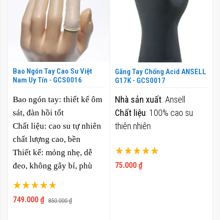
Bao Ngón Tay Cao Su Việt
Găng Tay Chống Acid ANSELL
Nam Uy Tín - GCS0016
G17K - GCS0017
Nhà sản xuất
: Ansell
Bao ngón tay:
thiết kế ôm
Chất liệu
: 100% cao su
sát, đàn hồi tốt
thiên nhiên
Chất liệu:
cao su tự nhiên
chất lượng cao, bền
Xếp hạng:
Thiết kế:
mỏng nhẹ, dễ
100%
75.000 ₫
đeo, không gây bí, phù
hợp sử dụng trong thời
Xếp hạng:
gian dài
100%
749.000 ₫
850.000 ₫
Chất lượng:
sản xuất đạt
tiêu chuẩn, đảm bảo an