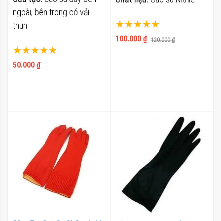
ngoài, bên trong có vải
Xếp hạng:
thun
100%
100.000 ₫
120.000 ₫
Xếp hạng:
100%
50.000 ₫