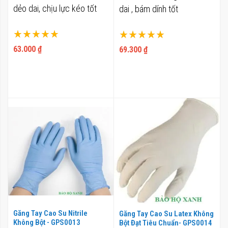
dẻo dai, chịu lực kéo tốt
dai , bám dính tốt
Xếp hạng:
Xếp hạng:
100%
100%
63.000 ₫
69.300 ₫
Găng Tay Cao Su Nitrile
Găng Tay Cao Su Latex Không
Không Bột - GPS0013
Bột Đạt Tiêu Chuẩn- GPS0014