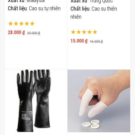
Xuất xứ
: Malaysia
Xuất xứ
: Trung Quốc
Chất liệu
: Cao su tự nhiên
Chất liệu
: Cao su thiên
nhiên
Xếp hạng:
Xếp hạng:
100%
28.000 ₫
30.000 ₫
100%
15.000 ₫
16.500 ₫