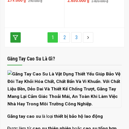
279.000 ₫
2.650.000 ₫
290.000 ₫
2.820.000 ₫
1
2
3
Găng Tay Cao Su Là Gì?
Găng tay cao su
là loại
thiết bị bảo hộ lao động
Được làm từ
cao su thiên nhiên
hoặc
cao su tổng hợp.