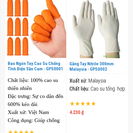
theo
hướn
giảm
dần
Bao Ngón Tay Cao Su Chống
Găng Tay Nitrile 300mm
Tĩnh Điện Sần Cam - GPS0001
Malaysia - GPS0002
Chất liệu:
100% cao su
Xuất xứ:
Malaysia
thiên nhiên
Chất liệu:
Cao su tổng hợp
Đặc trưng:
Sự co dãn đến
Xếp hạng:
600% kéo dài
100%
Xuất xứ:
Việt Nam
4.230 ₫
Công dụng:
Giúp chống
tĩnh điện
Xếp hạng: