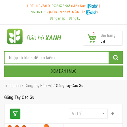
HOTLINE /ZALO:
0938 528 965
(Miền Nam
)
0965 871 759
(Miền Trung và
Miền Bắc
)
Đăng nhập
Đăng ký
0
Giỏ hàng
Bảo hộ
XANH
0 ₫
XEM DANH MỤC
Trang chủ
Găng Tay Bảo Hộ
Găng Tay Cao Su
Găng Tay Cao Su
Thiết
lập