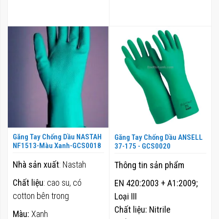
toàn cho da tay và độ bền
ổn định
Chức năng:
thích hợp
dùng trong điện tử, phòng
sạch, đóng gói
Găng Tay Chống Dầu NASTAH
Găng Tay Chống Dầu ANSELL
NF1513-Màu Xanh-GCS0018
37-175 - GCS0020
Nhà sản xuất
: Nastah
Thông tin sản phẩm
Chất liệu
: cao su, có
EN 420:2003 + A1:2009;
cotton bên trong
Loại III
Chất liệu: Nitrile
Màu:
Xanh