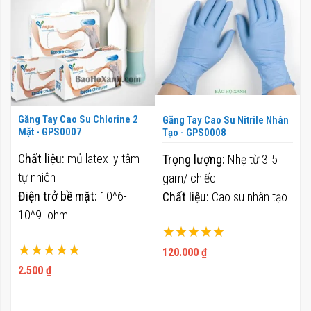
Găng Tay Cao Su Chlorine 2
Găng Tay Cao Su Nitrile Nhân
Mặt - GPS0007
Tạo - GPS0008
Chất liệu:
mủ latex ly tâm
Trọng lượng:
Nhẹ từ 3-5
tự nhiên
gam/ chiếc
Điện trở bề mặt:
10^6-
Chất liệu:
Cao su nhân tạo
10^9 ohm
Xếp hạng:
Xếp hạng:
100%
120.000 ₫
100%
2.500 ₫