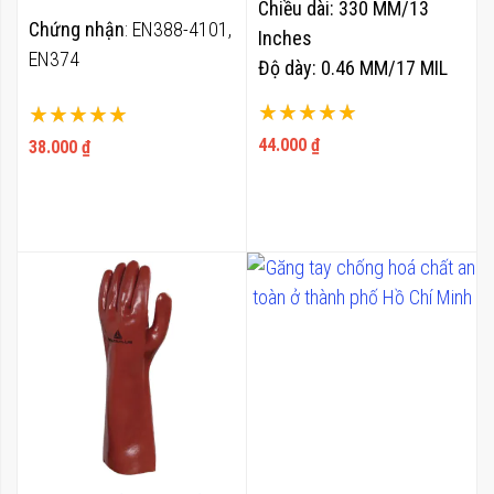
Chiều dài: 330 MM/13
Chứng nhận
: EN388-4101,
Inches
EN374
Độ dày: 0.46 MM/17 MIL
Xuất xứ: Malaysia
Xếp hạng:
Xếp hạng:
100%
100%
44.000 ₫
38.000 ₫