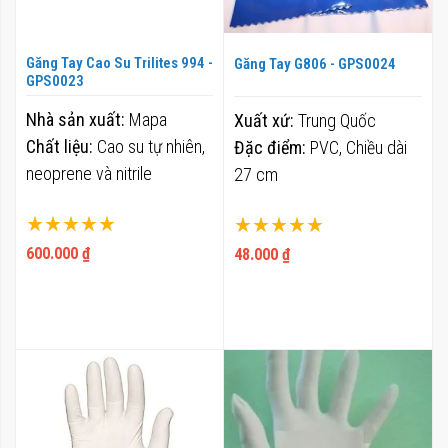
Găng Tay Cao Su Trilites 994 -
Găng Tay G806 - GPS0024
GPS0023
Nhà sản xuất:
Mapa
Xuất xứ:
Trung Quốc
Chất liệu:
Cao su tự nhiên,
Đặc điểm:
PVC, Chiều dài
neoprene và nitrile
27 cm
Xếp hạng:
Xếp hạng:
100%
100%
600.000 ₫
48.000 ₫