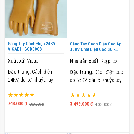
Găng Tay Cách Điện 24KV
Găng Tay Cách Điện Cao Áp
VICADI - GCD0003
35KV Chất Liệu Cao Su -
GCD0004
Xuất xứ:
Vicadi
Nhà sản xuất:
Regelex
Đặc trưng:
Cách điện
Đặc trưng:
Cách điện cao
24KV, dài tới khuỷa tay
áp 35KV, dài tới khuỷa tay
Xếp hạng:
Xếp hạng:
100%
100%
748.000 ₫
3.499.000 ₫
800.000 ₫
4.000.000 ₫