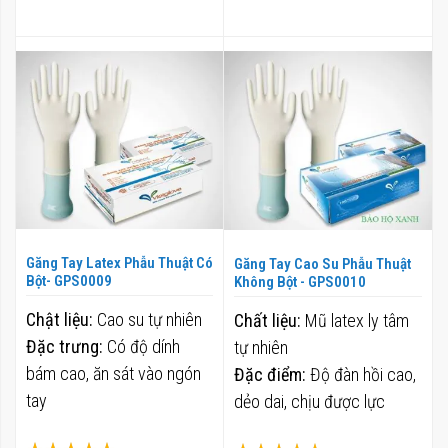
Găng Tay Latex Phẫu Thuật Có
Găng Tay Cao Su Phẫu Thuật
Bột- GPS0009
Không Bột - GPS0010
Chật liệu:
Cao su tự nhiên
Chất liệu:
Mũ latex ly tâm
Đặc trưng:
Có độ dính
tự nhiên
bám cao, ăn sát vào ngón
Đặc điểm:
Độ đàn hồi cao,
tay
dẻo dai, chịu được lực
Xếp hạng:
Xếp hạng: