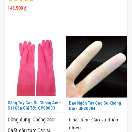
Thiết kế:
Dạng ống ôm
100%
148.500 ₫
sát ngón tay
Găng Tay Cao Su Chống Acid
Bao Ngón Tay Cao Su Không
Sài Gòn Giá Tốt- GPS0003
Đai - GPS0004
Công dụng:
Chống acid
Chất liệu:
Cao su thiên
nhiên
Chất cấu tạo:
Cao su