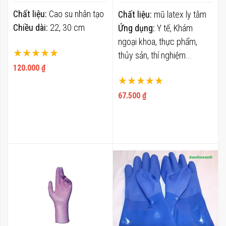
Chất liệu:
Cao su nhân tạo
Chất liệu:
mũ latex ly tâm
Chiều dài:
22, 30 cm
Ứng dụng:
Y tế, Khám
ngoại khoa, thực phẩm,
Xếp hạng:
thủy sản, thí nghiệm...
100%
120.000 ₫
Xếp hạng:
100%
67.500 ₫