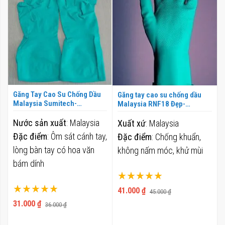
Găng Tay Cao Su Chống Dầu
Găng tay cao su chống dầu
Malaysia Sumitech-
Malaysia RNF18 Đẹp-
GCS0007
GCS0008
Nước sản xuất
: Malaysia
Xuất xứ
: Malaysia
Đặc điểm
: Ôm sát cánh tay,
Đặc điểm
: Chống khuẩn,
lòng bàn tay có hoa văn
không nấm móc, khử mùi
bám dính
Xếp hạng:
Xếp hạng:
100%
41.000 ₫
45.000 ₫
100%
31.000 ₫
36.000 ₫