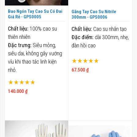
Bao Ngón Tay Cao Su Có Đai
Găng Tay Cao Su Nitrile
Giá Rẻ - GPS0005
300mm - GPS0006
Chất liệu:
100% cao su
Chất liệu:
Cao su nhân tạo
thiên nhiên
Đặc điểm:
dài 300mm, nhẹ,
Đặc trưng:
Siêu mỏng,
đàn hồi cao
siêu dai, không gây vướng
Xếp hạng:
víu khi thao tác linh kiện
100%
nhỏ.
67.500 ₫
Xuất xứ:
Việt Nam
Xếp hạng:
Công dụng:
Bảo vệ đầu
100%
140.000 ₫
ngón tay khỏi hóa chất, mồ
hôi, dầu mỡ và bụi bẩn.
Thiết kế:
Dạng có đai giúp
việc đeo vào và tháo ra dễ
dàng, nhanh chóng.