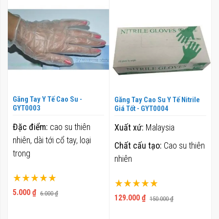
Găng Tay Y Tế Cao Su -
Găng Tay Cao Su Y Tế Nitrile
GYT0003
Giá Tốt - GYT0004
Đặc điểm:
cao su thiên
Xuất xứ:
Malaysia
nhiên, dài tới cổ tay, loại
Chất cấu tạo:
Cao su thiên
trong
nhiên
Xếp hạng:
Xếp hạng:
100%
5.000 ₫
6.000 ₫
100%
129.000 ₫
150.000 ₫