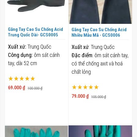
Găng Tay Cao Su Chống Acid
Găng Tay Cao Su Chống Acid
Trung Quốc Dài- GCS0005
Nhiều Mẫu Mã - GCS0006
Xuất xứ:
Trung Quốc
Xuất xứ
: Trung Quốc
Công dụng:
ôm sát cánh
Đặc điểm
: ôm sát cánh tay,
tay, dài 52 cm
có thể chống axit và hoá
chất lỏng
Xếp hạng:
Xếp hạng:
100%
69.000 ₫
100.000 ₫
100%
79.000 ₫
105.000 ₫