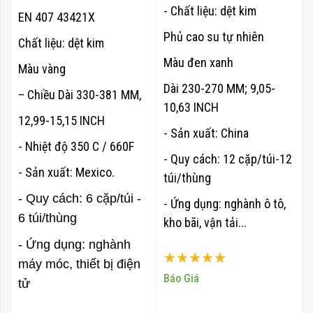
- Chất liệu: dệt kim
EN 407 43421X
Phủ cao su tự nhiên
Chất liệu: dệt kim
Màu đen xanh
Màu vàng
Dài 230-270 MM; 9,05-
– Chiều Dài 330-381 MM,
10,63 INCH
12,99-15,15 INCH
- Sản xuất: China
- Nhiệt độ 350 C / 660F
- Quy cách: 12 cặp/túi-12
- Sản xuất: Mexico.
túi/thùng
- Quy cách: 6 cặp/túi -
- Ứng dụng: nghành ô tô,
6 túi/thùng
kho bãi, vận tải...
- Ứng dụng: nghành
Xếp hạng:
máy móc, thiết bị điện
100%
Báo Giá
tử