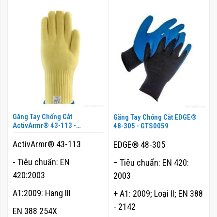
Găng Tay Chống Cắt
Găng Tay Chống Cắt EDGE®
ActivArmr® 43-113 -
48-305 - GTS0059
GTS0058
ActivArmr® 43-113
EDGE® 48-305
- Tiêu chuẩn: EN
– Tiêu chuẩn: EN 420:
420:2003
2003
A1:2009: Hang III
+ A1: 2009; Loại II; EN 388
- 2142
EN 388 254X