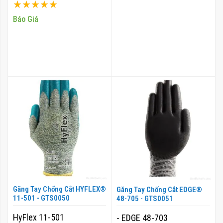
Xếp hạng:
100%
Báo Giá
Găng Tay Chống Cắt HYFLEX®
Găng Tay Chống Cắt EDGE®
11-501 - GTS0050
48-705 - GTS0051
HyFlex 11-501
- EDGE 48-703