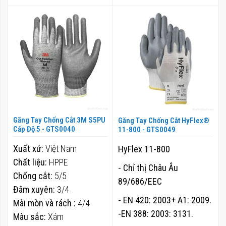
Găng Tay Chống Cắt 3M S5PU
Găng Tay Chống Cắt HyFlex®
Cấp Độ 5 - GTS0040
11-800 - GTS0049
Xuất xứ:
Việt Nam
HyFlex 11-800
Chất liệu:
HPPE
- Chỉ thị Châu Âu
Chống cắt:
5/5
89/686/EEC
Đâm xuyên:
3/4
- EN 420: 2003+ A1: 2009.
Mài mòn và rách :
4/4
-EN 388: 2003: 3131.
Màu sắc:
Xám