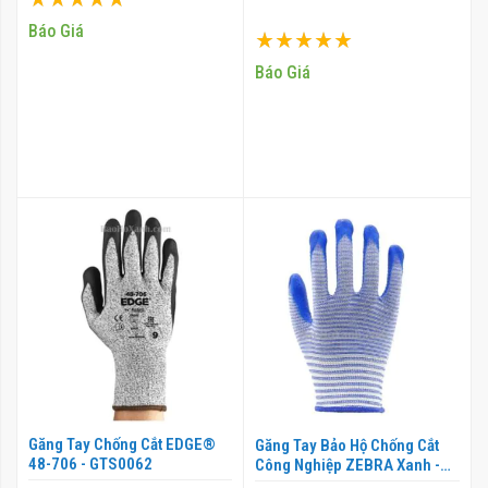
100%
Báo Giá
Xếp hạng:
100%
Báo Giá
Găng Tay Chống Cắt EDGE®
Găng Tay Bảo Hộ Chống Cắt
48-706 - GTS0062
Công Nghiệp ZEBRA Xanh -
GTV0033