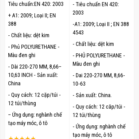
Tiêu chuẩn:EN 420: 2003
- Tiêu chuẩn EN 420:
2003
+ A1: 2009; Loại II; EN
388
-A1: 2009; Loại II ; EN 388
4543
- Chất liệu: dệt kim
- Chất liệu: dệt kim
- Phủ POLYURETHANE -
Màu đen ghi
- PHỦ POLYURETHANE -
Màu đen ghi
- Dài 220-270 MM, 8,66–
10,63 INCH - Sản xuất:
- Dai 220-270 MM, 8,66-
China
10-63
- Quy cách: 12 cặp/túi -
- Sản xuất: China.
12 túi/thùng
- Quy cách: 12 căp/túi -
– Ứng dụng: nghành chế
12 túi/thùng
tạo máy móc, ô tô
- Ứng dụng: nghành chế
tạo máy móc, ô tô
Xếp hạng: