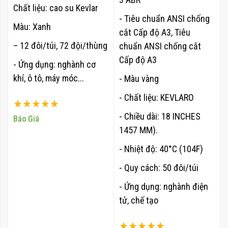
Chất liệu: cao su Kevlar
- Tiêu chuẩn ANSI chống
Màu: Xanh
cắt Cấp độ A3, Tiêu
– 12 đôi/túi, 72 đội/thùng
chuẩn ANSI chống cắt
Cấp độ A3
- Ứng dụng: nghành cơ
khí, ô tô, máy móc...
- Màu vàng
- Chất liệu: KEVLARO
Xếp hạng:
- Chiều dài: 18 INCHES
100%
Báo Giá
1457 MM).
- Nhiệt độ: 40°C (104F)
- Quy cách: 50 đôi/túi
- Ứng dụng: nghành điện
tử, chế tạo
Xếp hạng: