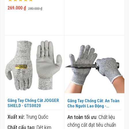
xưởng cơ khí, xưởng chế
100%
269.000 ₫
280.000 ₫
biến kim loại.
Baohoxanh.com hỗ trợ đặt
sỉ, xuất hóa đơn VAT, giao
hàng toàn quốc.
Găng Tay Chống Cắt JOGGER
Găng Tay Chống Cắt: An Toàn
SHIELD - GTS0020
Cho Người Lao Động -
GTS0021
Xuất xứ:
Trung Quốc
An toàn tối ưu
: Chất liệu
chống cắt đạt tiêu chuẩn
Chất cấu tạo:
Dệt kim