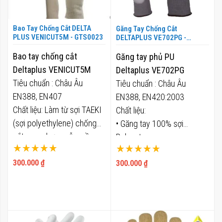
nhiều ngành nghề khác.
Bao Tay Chống Cắt DELTA
Găng Tay Chống Cắt
PLUS VENICUT5M - GTS0023
DELTAPLUS VE702PG -
GTS0024
Bao tay chống cắt
Găng tay phủ PU
Deltaplus VENICUT5M
Deltaplus VE702PG
Tiêu chuẩn : Châu Âu
Tiêu chuẩn : Châu Âu
EN388, EN407
EN388, EN420:2003
Chất liệu: Làm từ sợi TAEKI
Chất liệu:
(sợi polyethylene) chống
• Găng tay 100% sợi
cắt cao, nhưng vẫn mềm
Polyeste.
Xếp hạng:
Xếp hạng:
dễ thao tác.
• Phủ 100% Polyurethane (
100%
100%
300.000 ₫
Chiều dài: 45 cm
300.000 ₫
PU ) trên đầu ngón tay và
Tính năng:
trong lòng găng tay, giúp
• Chống mài mòn : Mức độ
bảo vệ tay chống dầu mỡ
4/4
Tính năng:
• Chống cắt : Mức độ 5/5
• Chống mài mòn : Mức độ