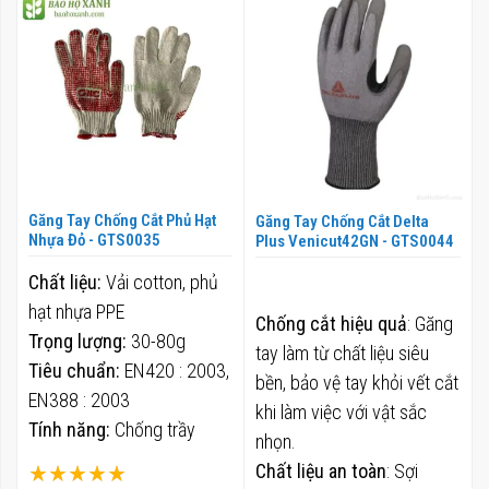
Găng Tay Chống Cắt Phủ Hạt
Găng Tay Chống Cắt Delta
Nhựa Đỏ - GTS0035
Plus Venicut42GN - GTS0044
Chất liệu:
Vải cotton, phủ
hạt nhựa PPE
Chống cắt hiệu quả
: Găng
Trọng lượng:
30-80g
tay làm từ chất liệu siêu
Tiêu chuẩn:
EN420 : 2003,
bền, bảo vệ tay khỏi vết cắt
EN388 : 2003
khi làm việc với vật sắc
Tính năng:
Chống trầy
nhọn.
xước tay, chống trơn,
Xếp hạng:
Chất liệu an toàn
: Sợi
chống bụi bẩn, hóa chất,