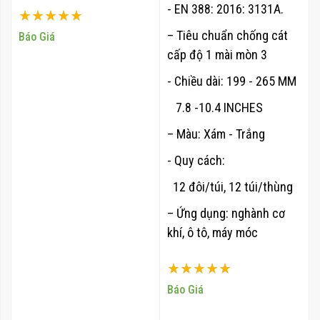
- EN 388: 2016: 3131A.
Xếp hạng:
100%
– Tiêu chuẩn chống cát
Báo Giá
cấp độ 1
mài mòn 3
- Chiều dài: 199 - 265 MM
7.8 -10.4 INCHES
– Màu: Xám - Trắng
- Quy cách:
12 đôi/túi, 12 túi/thùng
– Ứng dụng: nghành cơ
khí, ô tô,
máy móc
Xếp hạng:
100%
Báo Giá