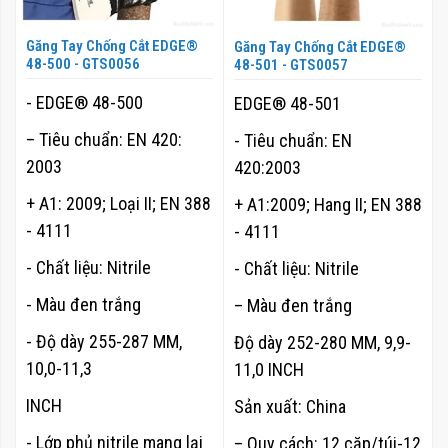
Găng Tay Chống Cắt EDGE®
Găng Tay Chống Cắt EDGE®
48-500 - GTS0056
48-501 - GTS0057
- EDGE® 48-500
EDGE® 48-501
– Tiêu chuẩn: EN 420:
- Tiêu chuẩn: EN
2003
420:2003
+ A1: 2009; Loại II; EN 388
+ A1:2009; Hang II; EN 388
- 4111
- 4111
- Chất liệu: Nitrile
- Chất liệu: Nitrile
- Màu đen trắng
– Màu đen trắng
- Độ dày 255-287 MM,
Độ dày 252-280 MM, 9,9-
10,0-11,3
11,0 INCH
INCH
Sản xuất: China
- Lớp phủ nitrile mang lại
– Quy cách: 12 cặp/túi-12