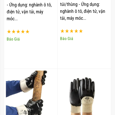
túi/thùng - Ứng dụng:
- Ứng dụng: nghành ô tô,
nghành ô tô, điện tử, vận
điện tử, vận tải, máy
tải, máy móc...
móc...
Xếp hạng:
Xếp hạng:
100%
100%
Báo Giá
Báo Giá