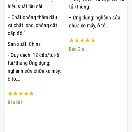
hiệu suất lâu dài
túi/thùng
– Chất chống thấm dầu
– Ứng dụng: nghành sửa
và chất lỏng, chống cắt
chữa xe
máy, ô tô...
cấp độ 1
Xếp hạng:
Sản xuất: China
100%
Báo Giá
- Quy cách: 12 cặp/túi-6
túi/thùng Ứng dụng:
nghành sửa chữa xe máy,
ô tô,...
Xếp hạng:
100%
Báo Giá