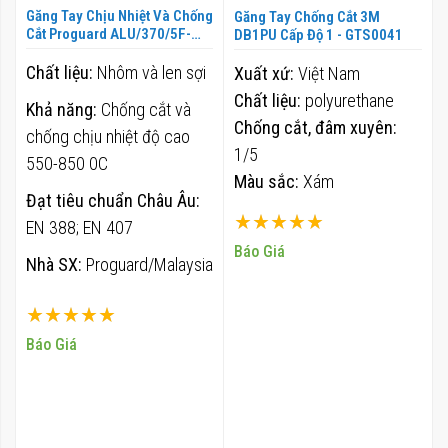
Găng Tay Chịu Nhiệt Và Chống
Găng Tay Chống Cắt 3M
Cắt Proguard ALU/370/5F-
DB1PU Cấp Độ 1 - GTS0041
PANOX - GTS0043
Chất liệu:
Nhôm và len sợi
Xuất xứ:
Việt Nam
Chất liệu:
polyurethane
Khả năng:
Chống cắt và
Chống cắt, đâm xuyên:
chống chịu nhiệt độ cao
1/5
550-850 0C
Màu sắc:
Xám
Đạt tiêu chuẩn Châu Âu:
Xếp hạng:
EN 388; EN 407
100%
Báo Giá
Nhà SX:
Proguard/Malaysia
Xếp hạng:
100%
Báo Giá