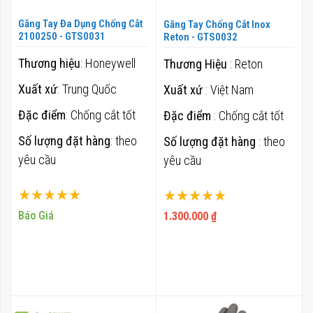
Găng Tay Đa Dụng Chống Cắt
Găng Tay Chống Cắt Inox
2100250 - GTS0031
Reton - GTS0032
Thương hiệu
: Honeywell
Thương Hiệu
: Reton
Xuất xứ
: Trung Quốc
Xuất xứ
: Việt Nam
Đặc điểm
: Chống cắt tốt
Đặc điểm
: Chống cắt tốt
Số lượng đặt hàng
: theo
Số lượng đặt hàng
: theo
yêu cầu
yêu cầu
Xếp hạng:
Xếp hạng:
100%
100%
Báo Giá
1.300.000 ₫