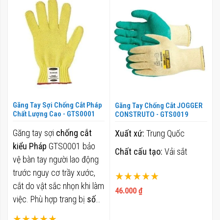
theo
hướn
giảm
dần
Găng Tay Sợi Chống Cắt Pháp
Găng Tay Chống Cắt JOGGER
Chất Lượng Cao - GTS0001
CONSTRUTO - GTS0019
Găng tay sợi
chống cắt
Xuất xứ:
Trung Quốc
kiểu Pháp
GTS0001 bảo
Chất cấu tạo:
Vải sắt
vệ bàn tay người lao động
trước nguy cơ trầy xước,
Xếp hạng:
cắt do vật sắc nhọn khi làm
100%
46.000 ₫
việc. Phù hợp trang bị
số
lượng lớn
cho nhà máy,
Xếp hạng: