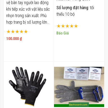
vệ bàn tay người lao động
Ứng dụng:
Số lượng đặt hàng
: tối
khi tiếp xúc với vật liệu sắc
• Công nghiệp nhẹ, phòng
thiểu 10 bộ
nhọn trong sản xuất. Phù
sạch, điện tử, máy móc...
hợp trang bị số lượng lớn
• Cầm nắm các vật nhẵn
Xếp hạng:
cho nhà máy cơ khí, xưởng
tạo ma sát cao.
Xếp hạng:
100%
Báo Giá
chế biến kim loại, xưởng
Màu: trắng
100%
100.000 ₫
kính. Baohoxanh.com hỗ
Đóng gói: 12 đôi/gói
trợ đặt sỉ, xuất hóa đơn
Size 7 tương ứng size M,
VAT, giao hàng toàn quốc.
Size 8 tương ứng size L
Hãng SX: Deltaplus / Pháp