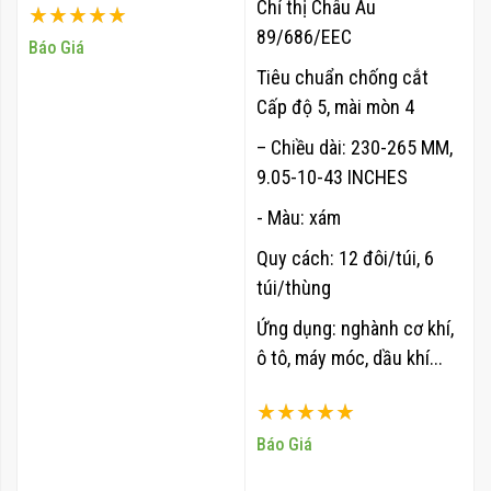
Chỉ thị Châu Âu
Xếp hạng:
89/686/EEC
100%
Báo Giá
Tiêu chuẩn chống cắt
Cấp độ 5,
mài mòn 4
– Chiều dài: 230-265 MM,
9.05-10-43 INCHES
- Màu: xám
Quy cách: 12 đôi/túi, 6
túi/thùng
Ứng dụng: nghành cơ khí,
ô tô, máy móc, dầu khí...
Xếp hạng:
100%
Báo Giá