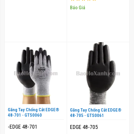
100%
Báo Giá
Găng Tay Chống Cắt EDGE®
Găng Tay Chống Cắt EDGE®
48-701 - GTS0060
48-705 - GTS0061
-EDGE 48-701
EDGE 48-705