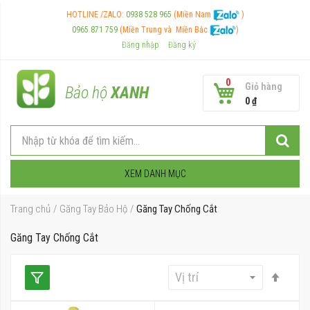
HOTLINE /ZALO:
0938 528 965
(Miền Nam
)
0965 871 759
(Miền Trung và
Miền Bắc
)
Đăng nhập
Đăng ký
0
Giỏ hàng
Bảo hộ
XANH
0 ₫
XEM DANH MỤC
Trang chủ
Găng Tay Bảo Hộ
Găng Tay Chống Cắt
Găng Tay Chống Cắt
Thiết
lập