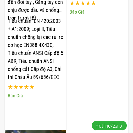
tin cậy trong mọi môi
đên đôi tay , Găng tay còn
Xếp hạng:
trường làm việc.
chịu được dầu và chống
100%
Báo Giá
trơn trượt tốt
Tiêu chuẩn: EN 420:2003
+ A1:2009; Loại II, Tiêu
chuẩn chống lại các rủi ro
cơ học EN388:4X43C,
Tiêu chuẩn ANSI Cấp độ 5
ABR, Tiêu chuẩn ANSI
chống cắt Cấp độ A3, Chỉ
thị Châu Âu 89/686/EEC
Xếp hạng:
100%
Báo Giá
Hotline/Zalo