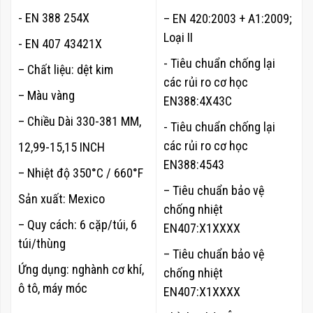
- EN 388 254X
– EN 420:2003 + A1:2009;
Loại II
- EN 407 43421X
- Tiêu chuẩn chống lại
– Chất liệu: dệt kim
các rủi ro cơ học
– Màu vàng
EN388:4X43C
– Chiều Dài 330-381 MM,
- Tiêu chuẩn chống lại
các rủi ro cơ học
12,99-15,15 INCH
EN388:4543
– Nhiệt độ 350°C / 660°F
– Tiêu chuẩn bảo vệ
S
ản xuất: Mexico
chống nhiệt
– Quy cách:
6 cặp/túi, 6
EN407:X1XXXX
túi/thùng
– Tiêu chuẩn bảo vệ
Ứng dụng: nghành cơ khí,
chống nhiệt
ô tô, máy móc
EN407:X1XXXX