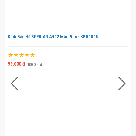
Kính Bảo Hộ SPERIAN A902 Màu Đen - KBH0005
Xếp hạng:
100%
99.000 ₫
100.000 ₫