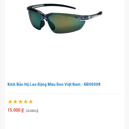
Kính Bảo Hộ Lao Động Màu Đen Việt Nam - KBH0008
Xếp hạng:
100%
15.000 ₫
20.000 ₫