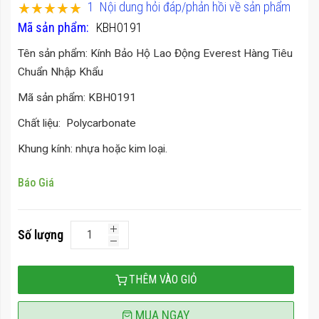
Xếp hạng:
1
Nội dung hỏi đáp/phản hồi về sản phẩm
của
100
100
% of
Mã sản phẩm
KBH0191
thư
viện
Tên sản phẩm: Kính Bảo Hộ Lao Động Everest Hàng Tiêu
hình
Chuẩn Nhập Khẩu
ảnh
Mã sản phẩm: KBH0191
Chất liệu: Polycarbonate
Khung kính: nhựa hoặc kim loại.
Báo Giá
Số lượng
THÊM VÀO GIỎ
MUA NGAY