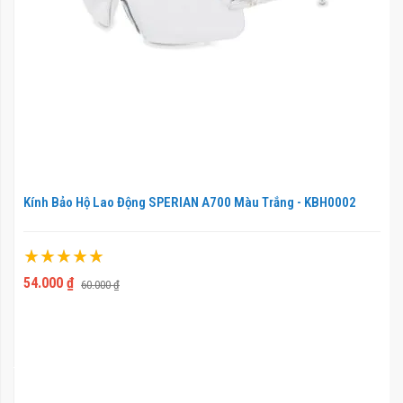
Kính Bảo Hộ Lao Động SPERIAN A700 Màu Trắng - KBH0002
Xếp hạng:
100%
54.000 ₫
60.000 ₫