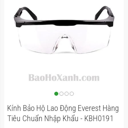
đầu
của
thư
viện
hình
ảnh
Chuyển
Kính Bảo Hộ Lao Động Everest Hàng
đến
phần
Tiêu Chuẩn Nhập Khẩu - KBH0191
đầu