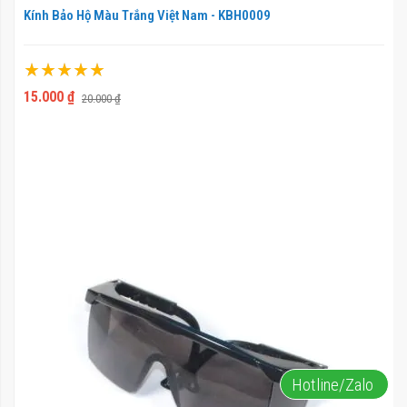
Kính Bảo Hộ Màu Trắng Việt Nam - KBH0009
Xếp hạng:
100%
15.000 ₫
20.000 ₫
Hotline/Zalo