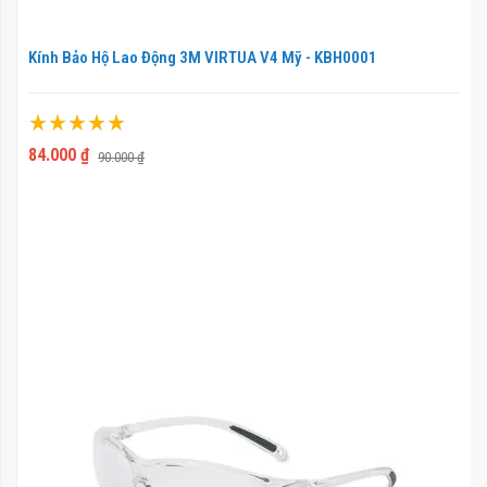
Kính Bảo Hộ Lao Động 3M VIRTUA V4 Mỹ - KBH0001
Xếp hạng:
100%
84.000 ₫
90.000 ₫