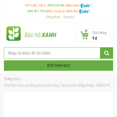
HOTLINE /ZALO:
0938 528 965
(Miền Nam
)
0965 871 759
(Miền Trung và
Miền Bắc
)
Đăng nhập
Đăng ký
0
Giỏ hàng
Bảo hộ
XANH
0 ₫
XEM DANH MỤC
Trang chủ
Kính Bảo Hộ Lao Động Everest Hàng Tiêu Chuẩn Nhập Khẩu - KBH0191
Chuyển
đến
phần