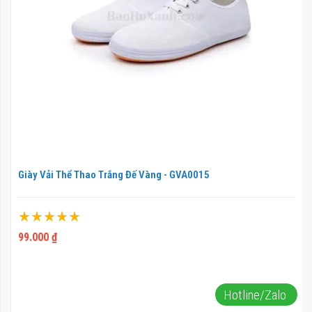
Giày Vải Thể Thao Trắng Đế Vàng - GVA0015
Xếp hạng:
100%
99.000 ₫
Hotline/Zalo