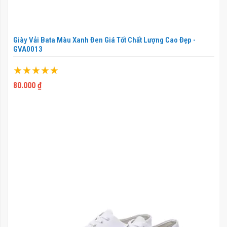
Giày Vải Bata Màu Xanh Đen Giá Tốt Chất Lượng Cao Đẹp -
GVA0013
Xếp hạng:
100%
80.000 ₫