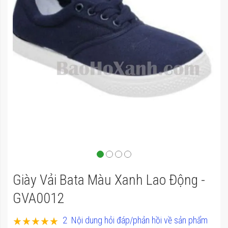
của
thư
viện
hình
ảnh
Chuyển
Giày Vải Bata Màu Xanh Lao Động -
đến
phần
GVA0012
đầu
Xếp hạng:
2
Nội dung hỏi đáp/phản hồi về sản phẩm
của