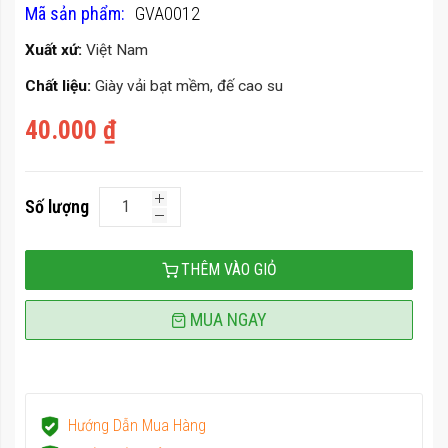
100
100
% of
Mã sản phẩm
GVA0012
thư
viện
Xuất xứ:
Việt Nam
hình
Chất liệu:
Giày vải bạt mềm, đế cao su
ảnh
40.000 ₫
Số lượng
THÊM VÀO GIỎ
MUA NGAY
Hướng Dẫn Mua Hàng