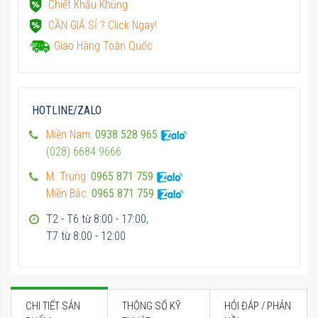
Chiết Khấu Khủng
CẦN GIÁ SỈ ? Click Ngay!
Giao Hàng Toàn Quốc
HOTLINE/ZALO
Miền Nam:
0938 528 965
(028) 6684 9666
M. Trung:
0965 871 759
Miền Bắc:
0965 871 759
T2 - T6 từ 8:00 - 17:00,
T7 từ 8:00 - 12:00
CHI TIẾT SẢN
THÔNG SỐ KỸ
HỎI ĐÁP / PHẢN