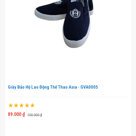
Giày Bảo Hộ Lao Động Thể Thao Asia - GVA0005
Xếp hạng:
100%
89.000 ₫
100.000 ₫