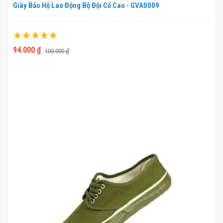
Giày Bảo Hộ Lao Động Bộ Đội Cổ Cao - GVA0009
Xếp hạng:
100%
94.000 ₫
100.000 ₫