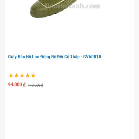
Giày Bảo Hộ Lao Động Bộ Đội Cổ Thấp - GVA0010
Xếp hạng:
100%
94.000 ₫
110.000 ₫