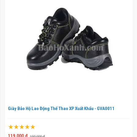
Giày Bảo Hộ Lao Động Thể Thao XP Xuất Khẩu - GVA0011
Xếp hạng:
100%
119.000 ₫
150.000 ₫