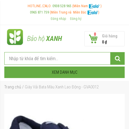
HOTLINE /ZALO:
0938 528 965
(Miền Nam
)
0965 871 759
(Miền Trung và
Miền Bắc
)
Đăng nhập
Đăng ký
0
Giỏ hàng
Bảo hộ
XANH
0 ₫
XEM DANH MỤC
Trang chủ
Giày Vải Bata Màu Xanh Lao Động - GVA0012
Chuyển
đến
phần
đầu