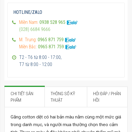
HOTLINE/ZALO
Miền Nam:
0938 528 965
(028) 6684 9666
M. Trung:
0965 871 759
Miền Bắc:
0965 871 759
T2 - T6 từ 8:00 - 17:00,
T7 từ 8:00 - 12:00
CHI TIẾT SẢN
THÔNG SỐ KỸ
HỎI ĐÁP / PHẢN
PHẨM
THUẬT
HỒI
Găng cotton dệt có hai bản màu nằm cùng một mức giá
trong danh mục, và người mua thường chọn theo cảm