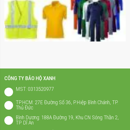
CÔNG TY BẢO HỘ XANH
MST: 0313520977
TP.HCM: 27E Đường Số 36, P.Hiệp Bình Chánh, TP.
Thủ Đức
Bình Dương: 188A Đường 19, Khu CN Sóng Thần 2,
TP Dĩ An