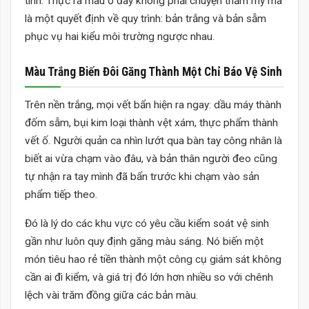
tính. Thực ra màu ở đây không phải chuyện thẩm mỹ mà
là một quyết định về quy trình: bản trắng và bản sẫm
phục vụ hai kiểu môi trường ngược nhau.
Màu Trắng Biến Đôi Găng Thành Một Chỉ Báo Vệ Sinh
Trên nền trắng, mọi vết bẩn hiện ra ngay: dầu máy thành
đốm sẫm, bụi kim loại thành vệt xám, thực phẩm thành
vết ố. Người quản ca nhìn lướt qua bàn tay công nhân là
biết ai vừa chạm vào đâu, và bản thân người đeo cũng
tự nhận ra tay mình đã bẩn trước khi chạm vào sản
phẩm tiếp theo.
Đó là lý do các khu vực có yêu cầu kiểm soát vệ sinh
gần như luôn quy định găng màu sáng. Nó biến một
món tiêu hao rẻ tiền thành một công cụ giám sát không
cần ai đi kiểm, và giá trị đó lớn hơn nhiều so với chênh
lệch vài trăm đồng giữa các bản màu.