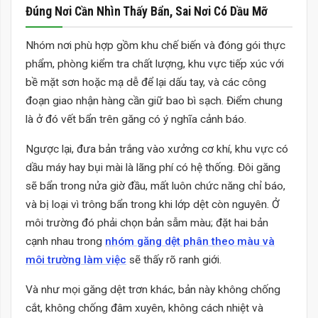
Đúng Nơi Cần Nhìn Thấy Bẩn, Sai Nơi Có Dầu Mỡ
Nhóm nơi phù hợp gồm khu chế biến và đóng gói thực
phẩm, phòng kiểm tra chất lượng, khu vực tiếp xúc với
bề mặt sơn hoặc mạ dễ để lại dấu tay, và các công
đoạn giao nhận hàng cần giữ bao bì sạch. Điểm chung
là ở đó vết bẩn trên găng có ý nghĩa cảnh báo.
Ngược lại, đưa bản trắng vào xưởng cơ khí, khu vực có
dầu máy hay bụi mài là lãng phí có hệ thống. Đôi găng
sẽ bẩn trong nửa giờ đầu, mất luôn chức năng chỉ báo,
và bị loại vì trông bẩn trong khi lớp dệt còn nguyên. Ở
môi trường đó phải chọn bản sẫm màu; đặt hai bản
cạnh nhau trong
nhóm găng dệt phân theo màu và
môi trường làm việc
sẽ thấy rõ ranh giới.
Và như mọi găng dệt trơn khác, bản này không chống
cắt, không chống đâm xuyên, không cách nhiệt và