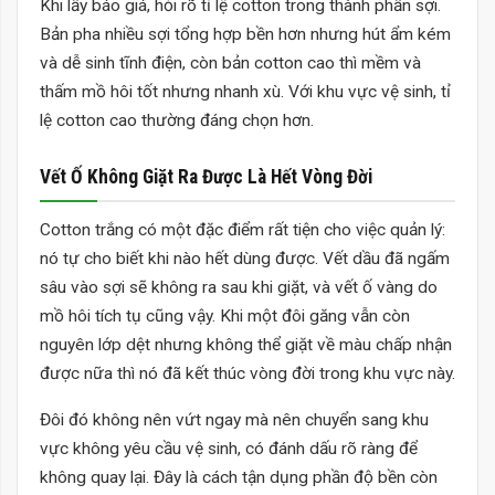
Khi lấy báo giá, hỏi rõ tỉ lệ cotton trong thành phần sợi.
Bản pha nhiều sợi tổng hợp bền hơn nhưng hút ẩm kém
và dễ sinh tĩnh điện, còn bản cotton cao thì mềm và
thấm mồ hôi tốt nhưng nhanh xù. Với khu vực vệ sinh, tỉ
lệ cotton cao thường đáng chọn hơn.
Vết Ố Không Giặt Ra Được Là Hết Vòng Đời
Cotton trắng có một đặc điểm rất tiện cho việc quản lý:
nó tự cho biết khi nào hết dùng được. Vết dầu đã ngấm
sâu vào sợi sẽ không ra sau khi giặt, và vết ố vàng do
mồ hôi tích tụ cũng vậy. Khi một đôi găng vẫn còn
nguyên lớp dệt nhưng không thể giặt về màu chấp nhận
được nữa thì nó đã kết thúc vòng đời trong khu vực này.
Đôi đó không nên vứt ngay mà nên chuyển sang khu
vực không yêu cầu vệ sinh, có đánh dấu rõ ràng để
không quay lại. Đây là cách tận dụng phần độ bền còn