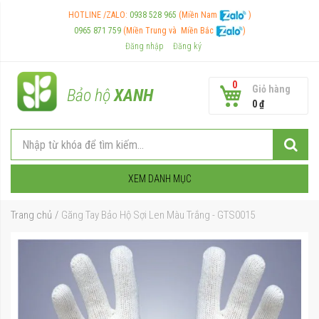
HOTLINE /ZALO:
0938 528 965
(Miền Nam
)
0965 871 759
(Miền Trung và
Miền Bắc
)
Đăng nhập
Đăng ký
0
Giỏ hàng
Bảo hộ
XANH
0 ₫
XEM DANH MỤC
Trang chủ
Găng Tay Bảo Hộ Sợi Len Màu Trắng - GTS0015
Chuyển
đến
phần
đầu