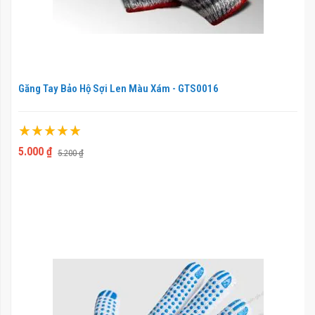
Găng Tay Bảo Hộ Sợi Len Màu Xám - GTS0016
Xếp hạng:
100%
5.000 ₫
5.200 ₫