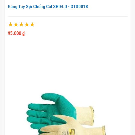
Găng Tay Sợi Chống Cắt SHIELD - GTS0018
Xếp hạng:
100%
95.000 ₫