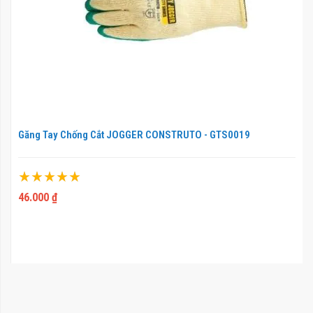
Găng Tay Chống Cắt JOGGER CONSTRUTO - GTS0019
Xếp hạng:
100%
46.000 ₫