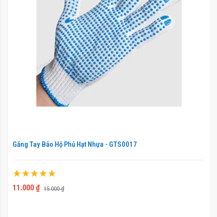
Găng Tay Bảo Hộ Phủ Hạt Nhựa - GTS0017
Xếp hạng:
100%
11.000 ₫
15.000 ₫