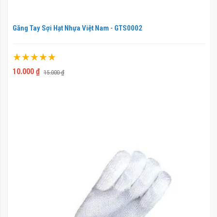
Găng Tay Sợi Hạt Nhựa Việt Nam - GTS0002
Xếp hạng:
100%
10.000 ₫
15.000 ₫