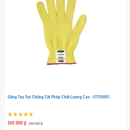
Găng Tay Sợi Chống Cắt Pháp Chất Lượng Cao - GTS0001
Xếp hạng:
100%
269.000 ₫
280.000 ₫