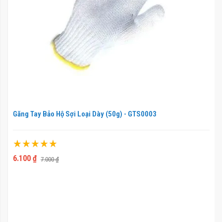
Găng Tay Bảo Hộ Sợi Loại Dày (50g) - GTS0003
Xếp hạng:
100%
6.100 ₫
7.000 ₫