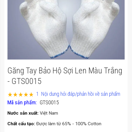
của
thư
viện
hình
ảnh
Chuyển
Găng Tay Bảo Hộ Sợi Len Màu Trắng
đến
phần
- GTS0015
đầu
Xếp hạng:
1
Nội dung hỏi đáp/phản hồi về sản phẩm
của
100
100
% of
Mã sản phẩm
GTS0015
thư
viện
Nước sản xuất:
Việt Nam
hình
Chất cấu tạo:
Được làm từ 65% - 100% Cotton
ảnh