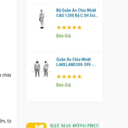
Bộ Quần Áo Chịu Nhiệt
C&G 1200 Độ C 3H Size
L Chính Hãng -
QCN0006
Xếp hạng:
100%
Báo Giá
Quần Áo Chịu Nhiệt
LAKELAND300-305 -
HQD0015
a cháy
Xếp hạng:
100%
Báo Giá
ểm, từ