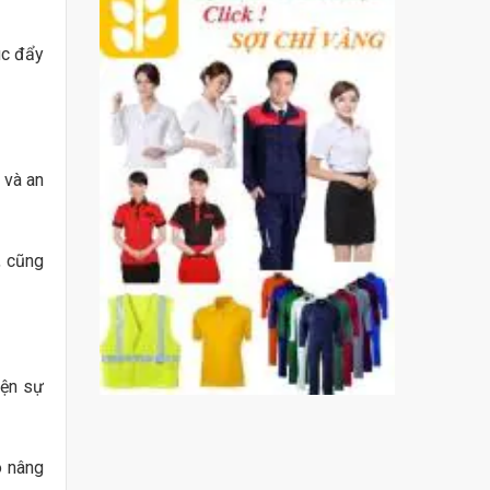
úc đẩy
 và an
, cũng
iện sự
ó nâng