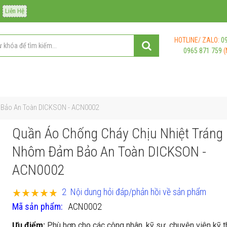
Liên Hệ
HOTLINE/ ZALO:
0
0965 871 759
(
 Bảo An Toàn DICKSON - ACN0002
Quần Áo Chống Cháy Chịu Nhiệt Tráng
Nhôm Đảm Bảo An Toàn DICKSON -
ACN0002
Xếp hạng:
2
Nội dung hỏi đáp/phản hồi về sản phẩm
100
100
% of
Mã sản phẩm
ACN0002
Ưu điểm:
Phù hợp cho các công nhân, kỹ sư, chuyên viên kỹ t