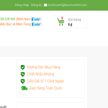
Đăng nhập
Đăng ký
KinhDoanh@BaoHoXANH.com
0
938 528 965
(Miền Nam
)
Giỏ hàng
Miền Bắc và
Miền Trung
)
0 ₫
Hướng Dẫn Mua Hàng
Chiết Khấu Khủng
CẦN GIÁ SỈ ? Click Ngay!
Giao Hàng Toàn Quốc
huật