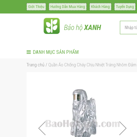
Giới Thiệu
Hướng Dẫn Mua Hàng
Khách Hàng
Tuyển Dụng
Bảo hộ
XANH
DANH MỤC SẢN PHẨM
Trang chủ
Quần Áo Chống Cháy Chịu Nhiệt Tráng Nhôm Đảm
Chuyển
đến
phần
đầu
của
thư
viện
hình