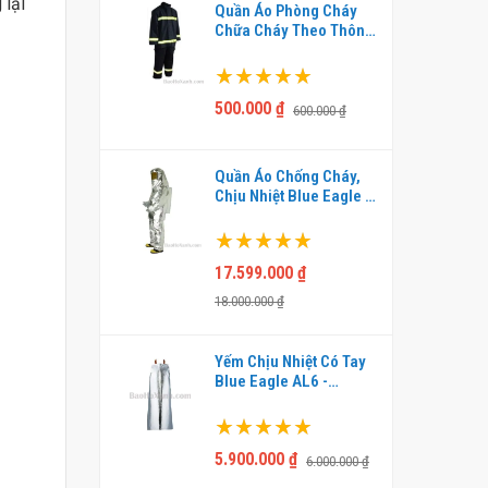
 lại
Quần Áo Phòng Cháy
Chữa Cháy Theo Thông
Tư 48 - QCN0004
Xếp hạng:
100%
500.000 ₫
600.000 ₫
Quần Áo Chống Cháy,
Chịu Nhiệt Blue Eagle -
ACN0001
Xếp hạng:
100%
17.599.000 ₫
18.000.000 ₫
Yếm Chịu Nhiệt Có Tay
Blue Eagle AL6 -
ACN0003
Xếp hạng:
100%
5.900.000 ₫
6.000.000 ₫