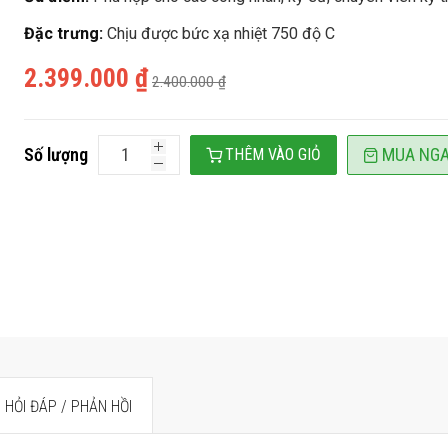
Đặc trưng:
Chịu được bức xạ nhiệt 750 độ C
2.399.000 ₫
2.400.000 ₫
Số lượng
MUA NG
THÊM VÀO GIỎ
HỎI ĐÁP / PHẢN HỒI