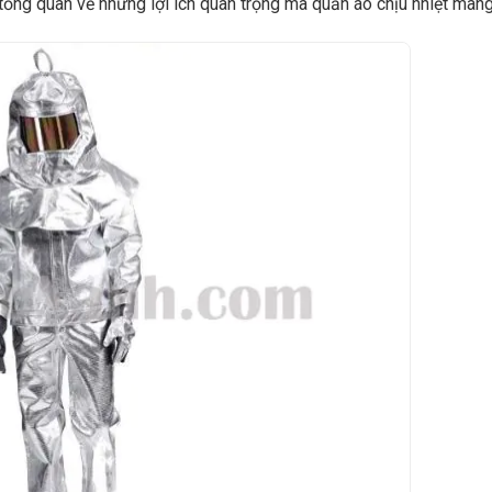
tổng quan về những lợi ích quan trọng mà quần áo chịu nhiệt mang