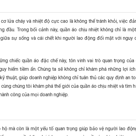
Quần Áo C
Kaki Gò Vấ
ABH0015
Xếp hạng:
cơ lửa cháy và nhiệt độ cực cao là không thể tránh khỏi, việc đ
100%
270.000 ₫
ng đầu. Trong bối cảnh này, quần áo chịu nhiệt không chỉ là một
 giữa sự sống và cái chết khi người lao động đối mặt với nguy 
Quần Áo B
Nhân Kaki 
ABH0014
ững chiếc quần áo đặc chế này, tôn vinh vai trò quan trọng của
Xếp hạng:
guy hiểm tiềm ẩn. Chúng ta sẽ không chỉ khám phá những lợi ích
100%
285.000 ₫
kỹ thuật, giúp doanh nghiệp không chỉ tuân thủ các quy định an to
ùng chúng tôi khám phá thế giới của quần áo chịu nhiệt và tìm hi
thành công của mọi doanh nghiệp.
ảo hộ mà còn là một yếu tố quan trọng giúp bảo vệ người lao độn