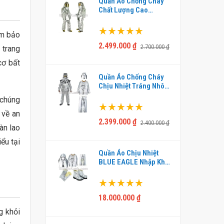
ông Nhân
Quần Áo Chống Cháy
p AQCN-KN -
Chất Lượng Cao
DICKSON - QCN0001
Xếp hạng:
ảm bảo
100%
2.499.000 ₫
2.700.000 ₫
 trang
cơ bất
ảo Hộ Công
Quần Áo Chống Cháy
AQCN-KX -
Chịu Nhiệt Tráng Nhôm
DICKSON - QCN0002
 chúng
Xếp hạng:
 về an
100%
2.399.000 ₫
2.400.000 ₫
àn lao
ểu tại
Quần Áo Chịu Nhiệt
BLUE EAGLE Nhập Khẩu
Chất Lượng Cao -
QCN0003
Xếp hạng:
100%
18.000.000 ₫
g khỏi