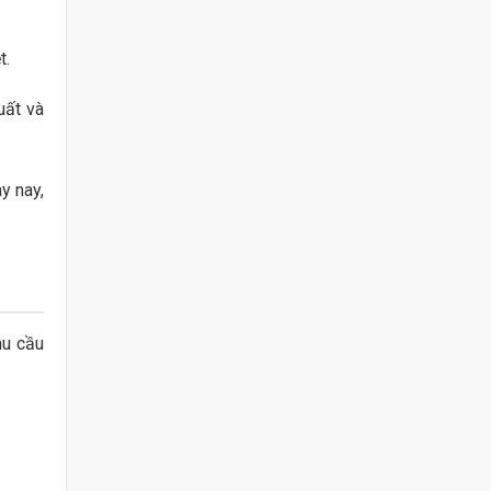
t.
uất và
y nay,
hu cầu