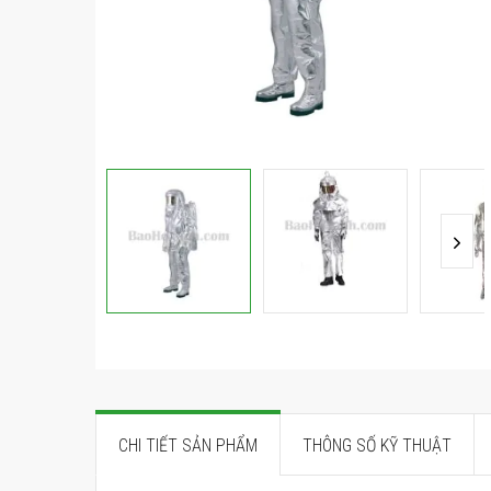
ảnh
Chuyển
đến
phần
đầu
CHI TIẾT SẢN PHẨM
THÔNG SỐ KỸ THUẬT
của
thư