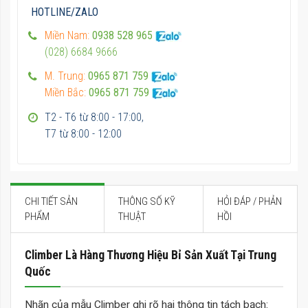
HOTLINE/ZALO
Miền Nam:
0938 528 965
(028) 6684 9666
M. Trung:
0965 871 759
Miền Bắc:
0965 871 759
T2 - T6 từ 8:00 - 17:00,
T7 từ 8:00 - 12:00
CHI TIẾT SẢN
THÔNG SỐ KỸ
HỎI ĐÁP / PHẢN
PHẨM
THUẬT
HỒI
Climber Là Hàng Thương Hiệu Bỉ Sản Xuất Tại Trung
Quốc
Nhãn của mẫu Climber ghi rõ hai thông tin tách bạch: