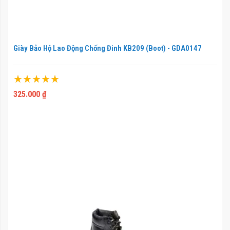
Giày Bảo Hộ Lao Động Chống Đinh KB209 (Boot) - GDA0147
Xếp hạng:
100%
325.000 ₫