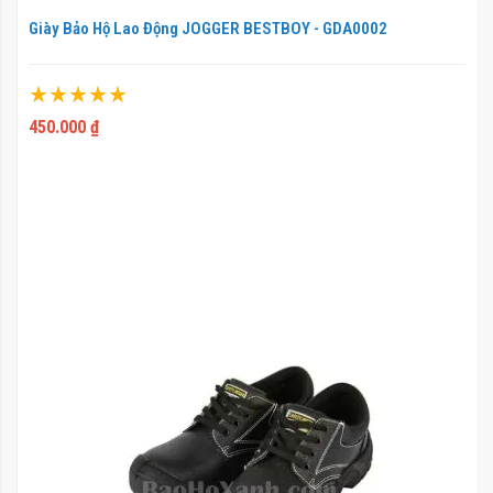
Giày Bảo Hộ Lao Động JOGGER BESTBOY - GDA0002
Xếp hạng:
100%
450.000 ₫