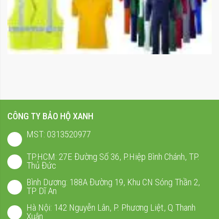
CÔNG TY BẢO HỘ XANH
MST: 0313520977
TP.HCM: 27E Đường Số 36, P.Hiệp Bình Chánh, TP.
Thủ Đức
Bình Dương: 188A Đường 19, Khu CN Sóng Thần 2,
TP Dĩ An
Hà Nội: 142 Nguyễn Lân, P. Phương Liệt, Q.Thanh
Xuân