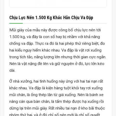
Chịu Lực Nén 1.500 Kg Khác Hẳn Chịu Va Đập
Mũi giày của mẫu này được công bố chịu lực nén tới
1.500 kg, và đây là con số hay bị nhầm với khả năng
chống va đập. Thực ra đó là hai phép thử riêng biệt, đo
hai kiểu nguy hiểm khác nhau. Va đập là vật rơi xuống
trong tích tắc, năng lượng lớn nhưng thời gian cực ngắn.
Nén là vật nặng đè lên và giữ nguyên ở đó, lực lớn kéo
dài.
Ở nhà xưởng, hai tình huống này ứng với hai tai nạn rất
khác nhau. Va đập là kiện hàng tuột khỏi tay rơi xuống
mũi chân, là ống thép lăn từ giá xuống. Nén là bánh xe
nâng cán qua bàn chân, là tấm thép được hạ xuống rồi
dừng lại trên mũi giày. Rất nhiều tai nạn ở kho bãi thuộc
nhóm thứ hai, và ở đó chỉ số nén mới là chỉ số quyết