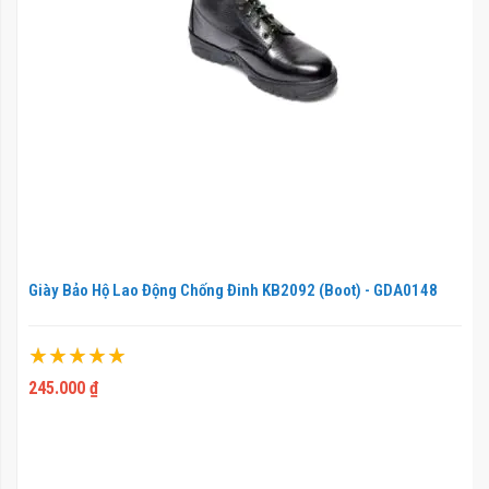
Giày Bảo Hộ Lao Động Chống Đinh KB2092 (Boot) - GDA0148
Xếp hạng:
100%
245.000 ₫