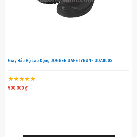
Giày Bảo Hộ Lao Động JOGGER SAFETYRUN - GDA0003
Xếp hạng:
100%
500.000 ₫