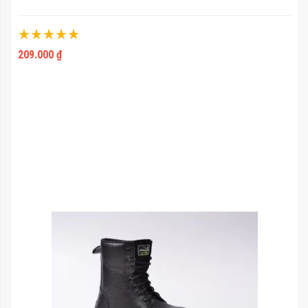
Xếp hạng:
100%
209.000 ₫