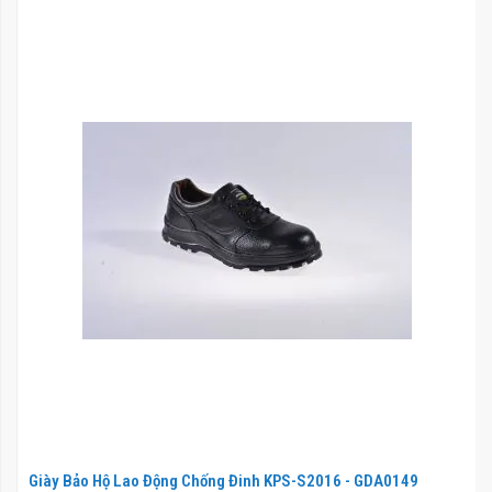
Giày Bảo Hộ Lao Động Chống Đinh KPS-S2016 - GDA0149