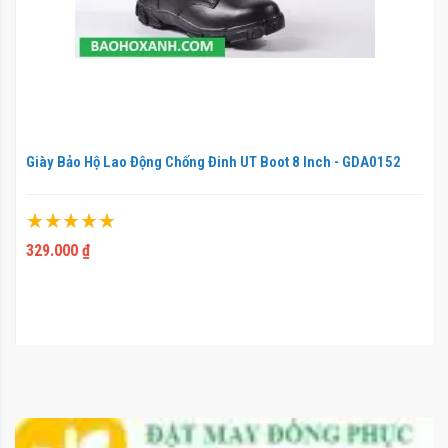
Giày Bảo Hộ Lao Động Chống Đinh UT Boot 8 Inch - GDA0152
Xếp hạng:
100%
329.000 ₫