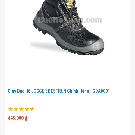
Giày Bảo Hộ JOGGER BESTRUN Chính Hãng - GDA0001
Xếp hạng:
100%
445.000 ₫