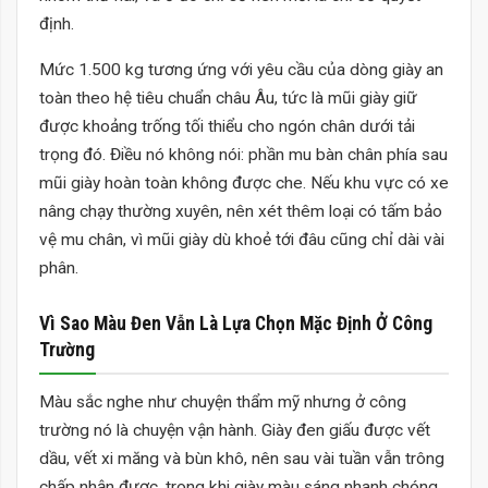
định.
Mức 1.500 kg tương ứng với yêu cầu của dòng giày an
toàn theo hệ tiêu chuẩn châu Âu, tức là mũi giày giữ
được khoảng trống tối thiểu cho ngón chân dưới tải
trọng đó. Điều nó không nói: phần mu bàn chân phía sau
mũi giày hoàn toàn không được che. Nếu khu vực có xe
nâng chạy thường xuyên, nên xét thêm loại có tấm bảo
vệ mu chân, vì mũi giày dù khoẻ tới đâu cũng chỉ dài vài
phân.
Vì Sao Màu Đen Vẫn Là Lựa Chọn Mặc Định Ở Công
Trường
Màu sắc nghe như chuyện thẩm mỹ nhưng ở công
trường nó là chuyện vận hành. Giày đen giấu được vết
dầu, vết xi măng và bùn khô, nên sau vài tuần vẫn trông
chấp nhận được, trong khi giày màu sáng nhanh chóng