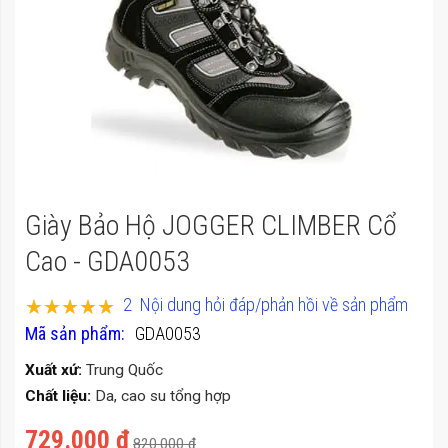
của
thư
viện
hình
ảnh
Chuyển
Giày Bảo Hộ JOGGER CLIMBER Cổ
đến
phần
Cao - GDA0053
đầu
Xếp hạng:
2
Nội dung hỏi đáp/phản hồi về sản phẩm
của
100
100
% of
Mã sản phẩm
GDA0053
thư
viện
Xuất xứ:
Trung Quốc
hình
Chất liệu:
Da, cao su tổng hợp
ảnh
729.000 ₫
820.000 ₫