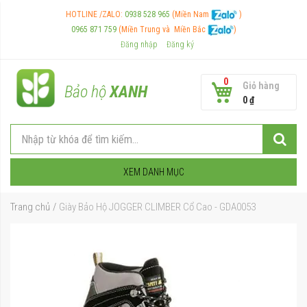
HOTLINE /ZALO:
0938 528 965
(Miền Nam
)
0965 871 759
(Miền Trung và
Miền Bắc
)
Đăng nhập
Đăng ký
0
Giỏ hàng
Bảo hộ
XANH
0 ₫
XEM DANH MỤC
Trang chủ
Giày Bảo Hộ JOGGER CLIMBER Cổ Cao - GDA0053
Chuyển
đến
phần
đầu