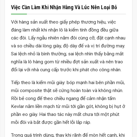
Việc Cần Làm Khi Nhận Hàng Và Lúc Nên Loại Bỏ
Với hàng sản xuất theo giấy phép thương hiệu, việc
đáng làm nhất khi nhận lô là kiểm tính đồng đều giữa
các đôi. Lấy ngẫu nhiên năm đôi cùng cỡ, đặt cạnh nhau
và so chiều dài lòng giày, độ dày đế và vị trí đường may.
Sai lệch nhỏ là bình thường; sai lệch nhìn thấy bằng mắt
nghĩa là lô hàng gom từ nhiều đợt sản xuất và nên trao
đổi lại với nhà cung cấp trước khi phát cho công nhân.
Tiếp theo là kiểm mũi giày: bóp mạnh hai bên phần mũi,
mũi composite thật sẽ cứng hoàn toàn và không nhún.
Rồi bẻ cong đế theo chiều ngang để cảm nhận tấm
Kevlar nằm liền mạch từ mũi tới gần gót, không bị hụt ở
phần eo giày. Hai thao tác này mất chưa tới một phút
mỗi đôi và bắt được gần hết lỗi lắp ráp.
Trong quá trình dùng, thay khi rãnh đế mòn hết cạnh, khi