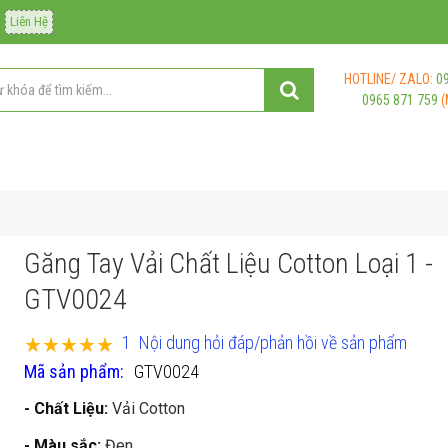
Liên Hệ
HOTLINE/ ZALO:
0
0965 871 759
(
Găng Tay Vải Chất Liệu Cotton Loại 1 -
GTV0024
Xếp hạng:
1
Nội dung hỏi đáp/phản hồi về sản phẩm
100
100
% of
Mã sản phẩm
GTV0024
- Chất Liệu:
Vải Cotton
- Màu sắc:
Đen