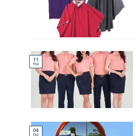
11
Th3
04
Th3