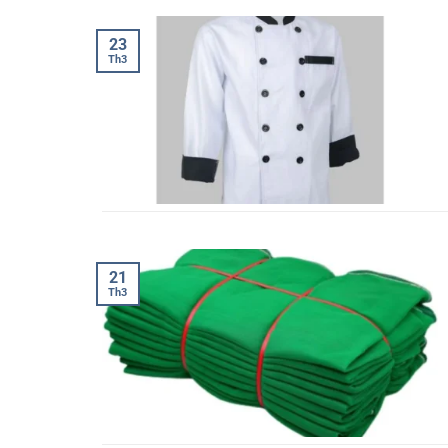
23
Th3
21
Th3