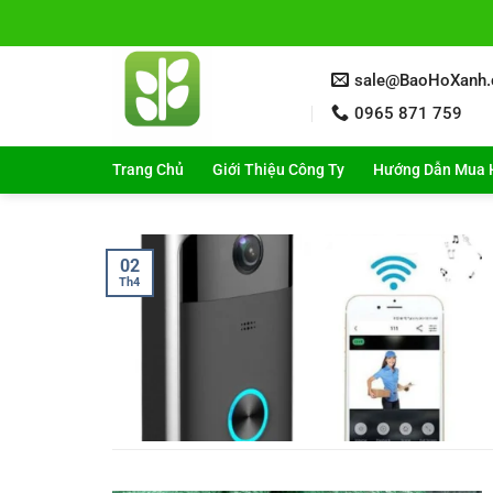
Bỏ
qua
nội
sale@BaoHoXanh
dung
0965 871 759
Trang Chủ
Giới Thiệu Công Ty
Hướng Dẫn Mua 
02
Th4