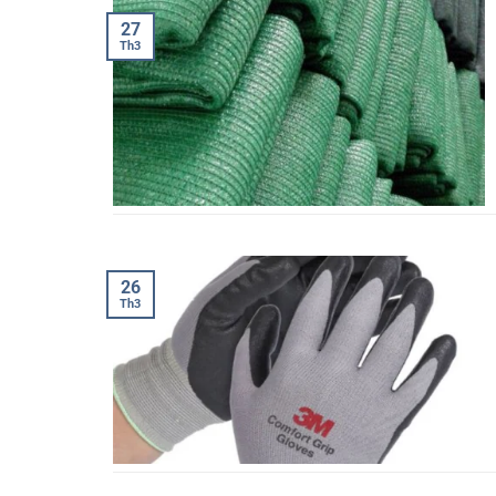
27
Th3
26
Th3