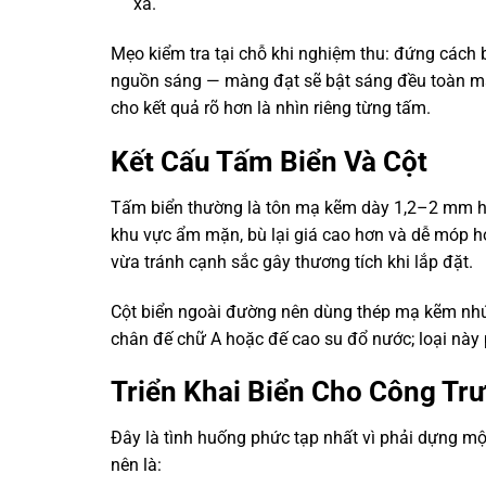
xa.
Mẹo kiểm tra tại chỗ khi nghiệm thu: đứng cách b
nguồn sáng — màng đạt sẽ bật sáng đều toàn mặt
cho kết quả rõ hơn là nhìn riêng từng tấm.
Kết Cấu Tấm Biển Và Cột
Tấm biển thường là tôn mạ kẽm dày 1,2–2 mm h
khu vực ẩm mặn, bù lại giá cao hơn và dễ móp 
vừa tránh cạnh sắc gây thương tích khi lắp đặt.
Cột biển ngoài đường nên dùng thép mạ kẽm nhú
chân đế chữ A hoặc đế cao su đổ nước; loại này 
Triển Khai Biển Cho Công Tr
Đây là tình huống phức tạp nhất vì phải dựng một
nên là: