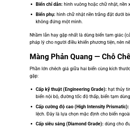
Biển chỉ dẫn:
hình vuông hoặc chữ nhật, nền x
Biển phụ:
hình chữ nhật nền trắng đặt dưới biể
không đứng một mình.
Nhầm lẫn hay gặp nhất là dùng biển tam giác (cả
pháp lý cho người điều khiển phương tiện, nên nế
Màng Phản Quang — Chỗ Chên
Phần lớn chêch giá giữa hai biển cùng kích thư
gặp:
Cấp kỹ thuật (Engineering Grade):
hạt thủy ti
biển nội bộ, đường tốc độ thấp, biển tạm dùng
Cấp cường độ cao (High Intensity Prismatic):
lệch. Đây là lựa chọn mặc định cho biển ngoà
Cấp siêu sáng (Diamond Grade):
dùng cho đườ