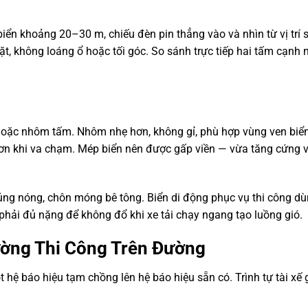
iển khoảng 20–30 m, chiếu đèn pin thẳng vào và nhìn từ vị trí 
, không loáng ổ hoặc tối góc. So sánh trực tiếp hai tấm cạnh 
oặc nhôm tấm. Nhôm nhẹ hơn, không gỉ, phù hợp vùng ven biể
hơn khi va chạm. Mép biển nên được gấp viền — vừa tăng cứng 
ng nóng, chôn móng bê tông. Biển di động phục vụ thi công d
phải đủ nặng để không đổ khi xe tải chạy ngang tạo luồng gió.
ường Thi Công Trên Đường
 hệ báo hiệu tạm chồng lên hệ báo hiệu sẵn có. Trình tự tài xế