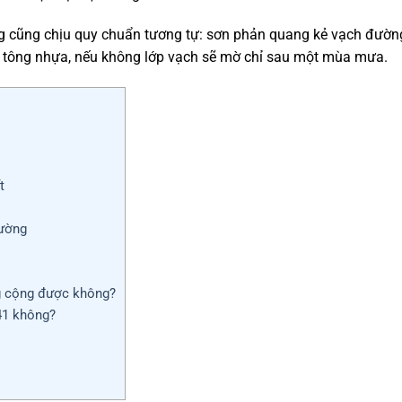
ng cũng chịu quy chuẩn tương tự: sơn phản quang kẻ vạch đườn
bê tông nhựa, nếu không lớp vạch sẽ mờ chỉ sau một mùa mưa.
t
Đường
g cộng được không?
41 không?