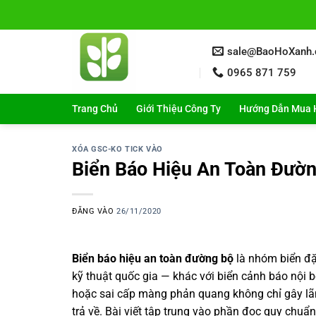
Bỏ
qua
nội
sale@BaoHoXanh
dung
0965 871 759
Trang Chủ
Giới Thiệu Công Ty
Hướng Dẫn Mua 
XÓA GSC-KO TICK VÀO
Biển Báo Hiệu An Toàn Đườ
ĐĂNG VÀO
26/11/2020
Biển báo hiệu an toàn đường bộ
là nhóm biển đặ
kỹ thuật quốc gia — khác với biển cảnh báo nội 
hoặc sai cấp màng phản quang không chỉ gây lãng
trả về. Bài viết tập trung vào phần đọc quy chuẩn