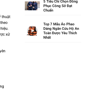
5 Tiêu Chí Chọn Đồng
Phục Công Sở Đạt
Chuẩn
 thuật
 theo
Top 7 Mẫu Áo Phao
 hiệu.
Dáng Ngắn Cứu Hộ An
Toàn Được Yêu Thích
ược xử
Nhất
uyên
ông