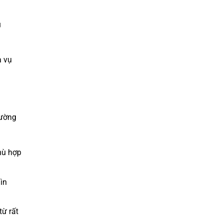
ụ
a vụ
hường
Phù hợp
ìn
từ rất