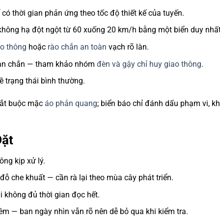
 có thời gian phản ứng theo tốc độ thiết kế của tuyến.
 không hạ đột ngột từ 60 xuống 20 km/h bằng một biển duy nhất
ao thông
hoặc
rào chắn an toàn
vạch rõ làn.
oạn chắn — tham khảo nhóm
đèn và gậy chỉ huy giao thông
.
ề trạng thái bình thường.
bắt buộc mặc
áo phản quang
; biển báo chỉ đánh dấu phạm vi, k
Đặt
ông kịp xử lý.
đỗ che khuất — cần rà lại theo mùa cây phát triển.
i không đủ thời gian đọc hết.
 — ban ngày nhìn vẫn rõ nên dễ bỏ qua khi kiểm tra.