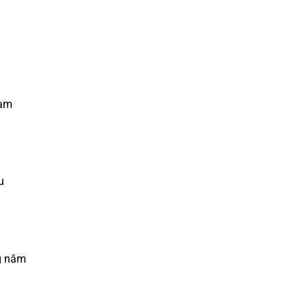
tạm
u
ng năm