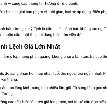
anh — cung cấp thông tin, hướng đi, địa danh.
n chính — giới hạn phạm vi, thời gian, loại xe áp dụng. Biển ph
nh báo) trong khi ý định là cấm: biển cảnh báo không tạo nghĩ
u muốn cấm thật thì phải dùng biển tròn viền đỏ.
h Lệch Giá Lớn Nhất
ớc nằm ở lớp màng phản quang, không phải ở tấm tôn. Ba cấp t
nh, độ sáng phản hồi thấp nhất, tuổi thọ ngoài trời ngắn nhất. 
 vài tháng.
cấu trúc lăng kính, sáng hơn nhiều lần, giữ độ sáng tốt ở góc nh
i đường.
ng cao tốc, biển lớn trên giá long môn, nơi tài xế cần đọc biển 