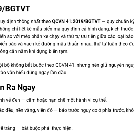
19/BGTVT
quy định thống nhất theo
QCVN 41:2019/BGTVT
— quy chuẩn kỹ
ông chỉ liệt kê mẫu biển mà quy định cả hình dạng, kích thước
ển so với mép phần xe chạy và thứ tự ưu tiên giữa các loại báo
, biển báo và vạch kẻ đường mâu thuẫn nhau, thứ tự tuân theo đ
 công cần nắm khi dựng biển tạm.
nội bộ không bắt buộc theo QCVN 41, nhưng nên giữ nguyên ng
vào vẫn hiểu đúng ngay lần đầu.
n Ra Ngay
hình vẽ đen — cấm hoặc hạn chế một hành vi cụ thể.
c đều, nền vàng, viền đỏ — báo trước nguy cơ ở phía trước, kh
vẽ trắng — bắt buộc phải thực hiện.