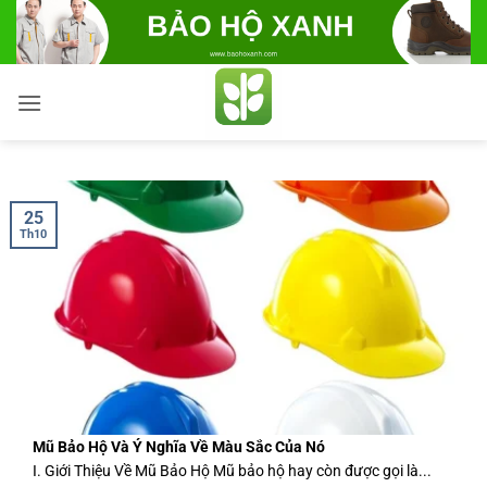
Bỏ
qua
nội
dung
25
Th10
Mũ Bảo Hộ Và Ý Nghĩa Về Màu Sắc Của Nó
I. Giới Thiệu Về Mũ Bảo Hộ Mũ bảo hộ hay còn được gọi là...