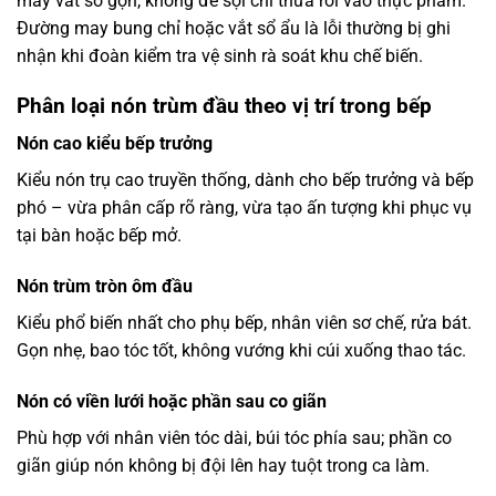
may vắt sổ gọn, không để sợi chỉ thừa rơi vào thực phẩm.
Đường may bung chỉ hoặc vắt sổ ẩu là lỗi thường bị ghi
nhận khi đoàn kiểm tra vệ sinh rà soát khu chế biến.
Phân loại nón trùm đầu theo vị trí trong bếp
Nón cao kiểu bếp trưởng
Kiểu nón trụ cao truyền thống, dành cho bếp trưởng và bếp
phó – vừa phân cấp rõ ràng, vừa tạo ấn tượng khi phục vụ
tại bàn hoặc bếp mở.
Nón trùm tròn ôm đầu
Kiểu phổ biến nhất cho phụ bếp, nhân viên sơ chế, rửa bát.
Gọn nhẹ, bao tóc tốt, không vướng khi cúi xuống thao tác.
Nón có viền lưới hoặc phần sau co giãn
Phù hợp với nhân viên tóc dài, búi tóc phía sau; phần co
giãn giúp nón không bị đội lên hay tuột trong ca làm.