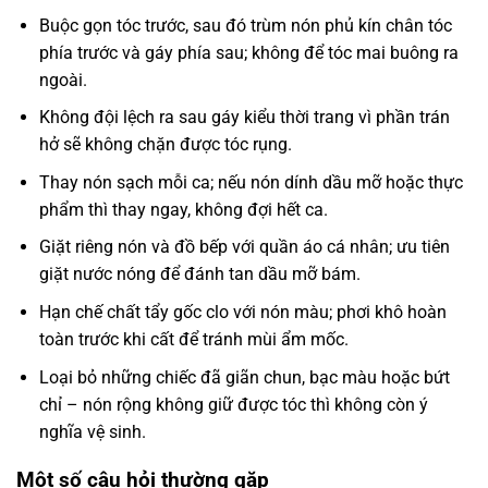
Buộc gọn tóc trước, sau đó trùm nón phủ kín chân tóc
phía trước và gáy phía sau; không để tóc mai buông ra
ngoài.
Không đội lệch ra sau gáy kiểu thời trang vì phần trán
hở sẽ không chặn được tóc rụng.
Thay nón sạch mỗi ca; nếu nón dính dầu mỡ hoặc thực
phẩm thì thay ngay, không đợi hết ca.
Giặt riêng nón và đồ bếp với quần áo cá nhân; ưu tiên
giặt nước nóng để đánh tan dầu mỡ bám.
Hạn chế chất tẩy gốc clo với nón màu; phơi khô hoàn
toàn trước khi cất để tránh mùi ẩm mốc.
Loại bỏ những chiếc đã giãn chun, bạc màu hoặc bứt
chỉ – nón rộng không giữ được tóc thì không còn ý
nghĩa vệ sinh.
Một số câu hỏi thường gặp