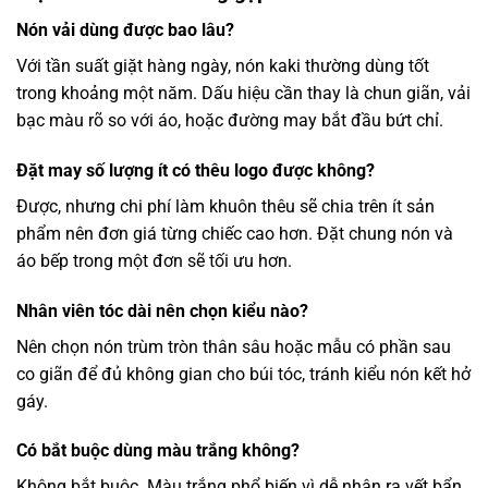
Nón vải dùng được bao lâu?
Với tần suất giặt hàng ngày, nón kaki thường dùng tốt
trong khoảng một năm. Dấu hiệu cần thay là chun giãn, vải
bạc màu rõ so với áo, hoặc đường may bắt đầu bứt chỉ.
Đặt may số lượng ít có thêu logo được không?
Được, nhưng chi phí làm khuôn thêu sẽ chia trên ít sản
phẩm nên đơn giá từng chiếc cao hơn. Đặt chung nón và
áo bếp trong một đơn sẽ tối ưu hơn.
Nhân viên tóc dài nên chọn kiểu nào?
Nên chọn nón trùm tròn thân sâu hoặc mẫu có phần sau
co giãn để đủ không gian cho búi tóc, tránh kiểu nón kết hở
gáy.
Có bắt buộc dùng màu trắng không?
Không bắt buộc. Màu trắng phổ biến vì dễ nhận ra vết bẩn,