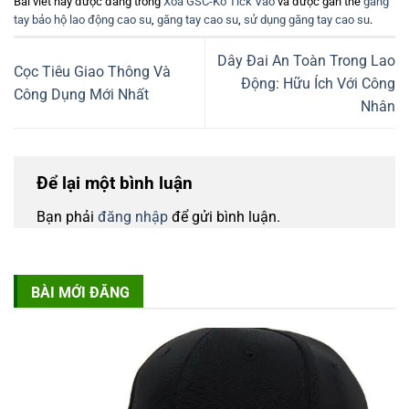
Bài viết này được đăng trong
Xóa GSC-Ko Tick Vào
và được gắn thẻ
găng
tay bảo hộ lao động cao su
,
găng tay cao su
,
sử dụng găng tay cao su
.
Dây Đai An Toàn Trong Lao
Cọc Tiêu Giao Thông Và
Động: Hữu Ích Với Công
Công Dụng Mới Nhất
Nhân
Để lại một bình luận
Bạn phải
đăng nhập
để gửi bình luận.
BÀI MỚI ĐĂNG