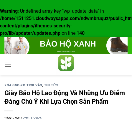
Warning
: Undefined array key "wp_update_data" in
/home/1511251.cloudwaysapps.com/ndwmbruquz/public_htm
content/plugins/ithemes-security-
pro/lib/updater/updates.php
on line
140
Bỏ
qua
nội
dung
XÓA GSC-KO TICK VÀO
,
TIN TỨC
Giày Bảo Hộ Lao Động Và Những Ưu Điểm
Đáng Chú Ý Khi Lựa Chọn Sản Phẩm
ĐĂNG VÀO
29/01/2024