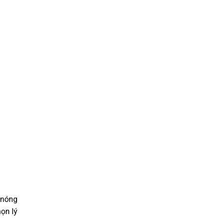
 nóng
họn lý