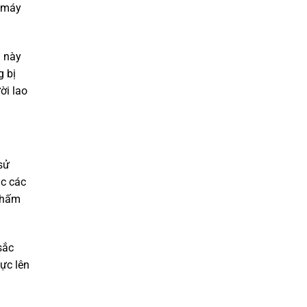
à máy
u này
g bị
ời lao
sử
ặc các
 thấm
sắc
ực lên