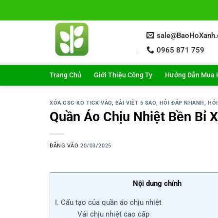
Bỏ
qua
nội
sale@BaoHoXanh
dung
0965 871 759
Trang Chủ
Giới Thiệu Công Ty
Hướng Dẫn Mua 
XÓA GSC-KO TICK VÀO
,
BÀI VIẾT 5 SAO
,
HỎI ĐÁP NHANH
,
HỎI
Quần Áo Chịu Nhiệt Bền Bỉ 
ĐĂNG VÀO
20/03/2025
Nội dung chính
I. Cấu tạo của quần áo chịu nhiệt
Vải chịu nhiệt cao cấp