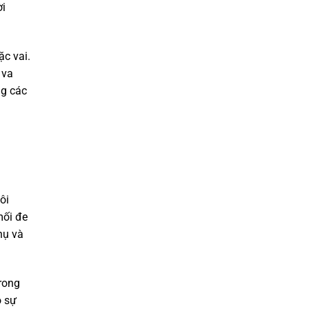
ời
ặc vai.
 va
ng các
ôi
mối đe
hụ và
trong
ó sự