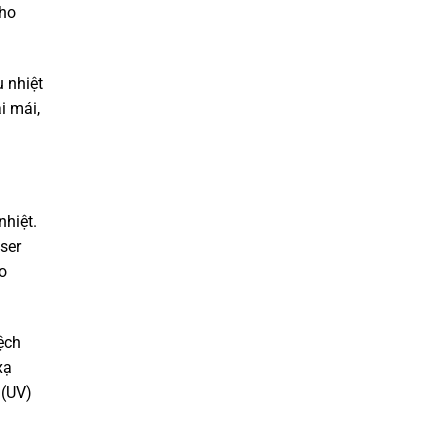
cho
 nhiệt
i mái,
nhiệt.
ser
o
ệch
xạ
 (UV)