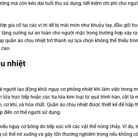
ờng mà còn kéo dài tuổi thọ sử dụng, tiết kiệm chi phí cho ngư
p gia cố tại các vị trí dễ bị mài mòn như khuỷu tay, đầu gối ho
 tăng cường sự an toàn cho người mặc trong trường hợp xảy ra
úp quần áo chịu nhiệt trở thành sự lựa chọn không thể thiếu tro
 cao.
u nhiệt
ệ người lao động khỏi nguy cơ phỏng nhiệt khi làm việc trong m
ửa trực tiếp hoặc các tia lửa kim loại từ quá trình hàn, cắt là 
cơ khí, và hóa chất. Quần áo chịu nhiệt được thiết kế để hấp t
iếp đến cơ thể người sử dụng.
iểu nguy cơ bỏng do tiếp xúc với các vật thể nóng chảy. Ví dụ, 
g có thể rơi xuống và gây tổn thương nghiêm trọng nếu không c