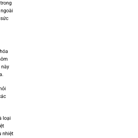
 trong
 ngoài
 sức
 hóa
nhôm
u này
a.
hỏi
các
 loại
ệt
 nhiệt