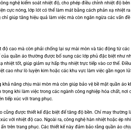
công nghệ kiểm soát nhiệt độ, cho phép điều chỉnh nhiệt độ bên
iện cực nóng, lớp lót có thể làm mát bằng cách phản xạ nhiệt ra
ng chỉ giúp tăng hiệu quả làm việc mà còn ngăn ngừa các vấn đề
ệt độ cao mà còn phải chống lại sự mài mòn và tác động từ các
kế của quần áo thường được bổ sung các lớp phủ đặc biệt như 
nhiệt tốt, giúp giảm sự hấp thụ nhiệt trực tiếp vào cơ thể. Điề
iệt cao như lò luyện kim hoặc các khu vực làm việc gần ngọn lử
ng khả năng chịu mài mòn mà còn giúp bảo vệ bề mặt quần áo k
 trọng khi làm việc trong các ngành công nghiệp hóa chất, nơi 
n tiếp xúc với trang phục.
 cũng được thiết kế đặc biệt để tăng độ bền. Chỉ may thường là
p xúc với nhiệt độ cao. Ngoài ra, công nghệ hàn nhiệt hoặc ép nhi
ẩn trên trang phục. Các thiết kế này đảm bảo rằng quần áo chịu