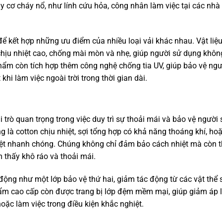
y cơ cháy nổ, như lính cứu hỏa, công nhân làm việc tại các nh
 để kết hợp những ưu điểm của nhiều loại vải khác nhau. Vật liệ
hịu nhiệt cao, chống mài mòn và nhẹ, giúp người sử dụng khôn
hẩm còn tích hợp thêm công nghệ chống tia UV, giúp bảo vệ ngư
khi làm việc ngoài trời trong thời gian dài.
 trò quan trọng trong việc duy trì sự thoải mái và bảo vệ người 
 là cotton chịu nhiệt, sợi tổng hợp có khả năng thoáng khí, ho
nhiệt nhanh chóng. Chúng không chỉ đảm bảo cách nhiệt mà còn
 thấy khô ráo và thoải mái.
 động như một lớp bảo vệ thứ hai, giảm tác động từ các vật thể 
m cao cấp còn được trang bị lớp đệm mềm mại, giúp giảm áp l
hoặc làm việc trong điều kiện khắc nghiệt.