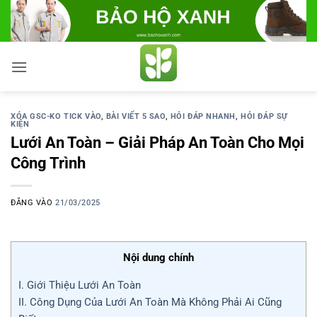
Bỏ
qua
nội
dung
XÓA GSC-KO TICK VÀO
,
BÀI VIẾT 5 SAO
,
HỎI ĐÁP NHANH
,
HỎI ĐÁP SỰ
KIỆN
Lưới An Toàn – Giải Pháp An Toàn Cho Mọi
Công Trình
ĐĂNG VÀO
21/03/2025
Nội dung chính
I. Giới Thiệu Lưới An Toàn
II. Công Dụng Của Lưới An Toàn Mà Không Phải Ai Cũng