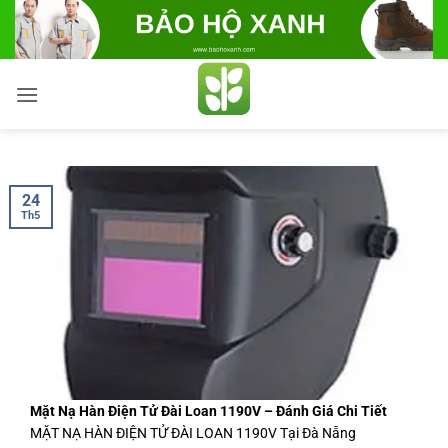
Bỏ
qua
nội
dung
24
Th5
Mặt Nạ Hàn Điện Tử Đài Loan 1190V – Đánh Giá Chi Tiết
MẶT NẠ HÀN ĐIỆN TỬ ĐÀI LOAN 1190V Tại Đà Nẵng