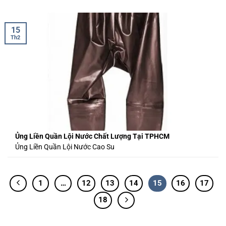
15
Th2
Ủng Liền Quần Lội Nước Chất Lượng Tại TPHCM
Ủng Liền Quần Lội Nước Cao Su
1
…
12
13
14
15
16
17
18