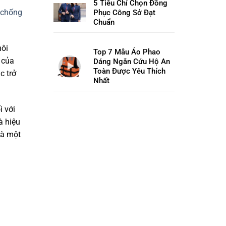
5 Tiêu Chí Chọn Đồng
i chống
Phục Công Sở Đạt
Chuẩn
môi
Top 7 Mẫu Áo Phao
 của
Dáng Ngắn Cứu Hộ An
Toàn Được Yêu Thích
c trở
Nhất
i với
à hiệu
là một