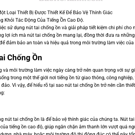
t Loại Thiết Bị Được Thiết Kế Để Bảo Vệ Thính Giác
g Khỏi Tác Động Của Tiếng Ồn Cao Độ.
việc sử dụng nút tai chống ồn và giải pháp tiết kiệm chi phí cho 
g lợi ích mà nút tai chống ồn mang lại, đồng thời đưa ra những
ể đảm bảo an toàn và hiệu quả trong môi trường làm việc của 
Tai Chống Ồn
g và môi trường làm việc ngày càng trở nên quan trọng với sự g
ống trong một thế giới nơi tiếng ồn từ giao thông, công nghiệp,
. Vì vậy, để hiểu rõ tại sao nút tai chống ồn trở nên cần thiết
ng:
 nút tai chống ồn là để bảo vệ thính giác của chúng ta. Nút ta
g của tiếng ồn cao độ, giúp ngăn chặn âm thanh lớn vượt quá n
y dựng, nhà máy, hoặc môi trường đô thị đông đúc có thể gây tổ