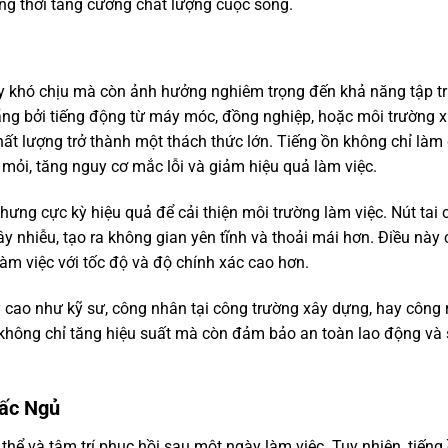
ồng thời tăng cường chất lượng cuộc sống.
ây khó chịu mà còn ảnh hưởng nghiêm trọng đến khả năng tập t
hãng bởi tiếng động từ máy móc, đồng nghiệp, hoặc môi trường 
ất lượng trở thành một thách thức lớn. Tiếng ồn không chỉ làm
mỏi, tăng nguy cơ mắc lỗi và giảm hiệu quả làm việc.
hưng cực kỳ hiệu quả để cải thiện môi trường làm việc. Nút tai
y nhiễu, tạo ra không gian yên tĩnh và thoải mái hơn. Điều này
àm việc với tốc độ và độ chính xác cao hơn.
ý cao như kỹ sư, công nhân tại công trường xây dựng, hay công
n không chỉ tăng hiệu suất mà còn đảm bảo an toàn lao động và
iấc Ngủ
thể và tâm trí phục hồi sau một ngày làm việc. Tuy nhiên, tiếng