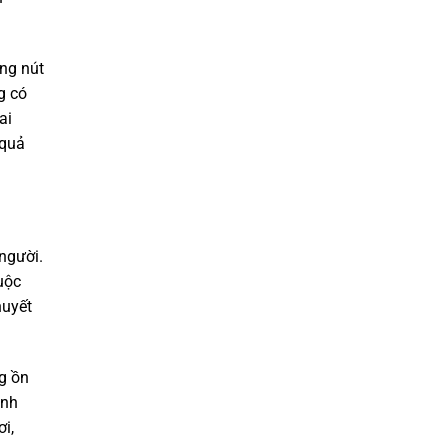
ụng nút
g có
ai
 quả
người.
uộc
huyết
g ồn
ình
i,