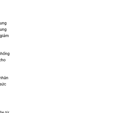
rung
xung
 giảm
 chống
 cho
 nhân
 sức
 ồn từ