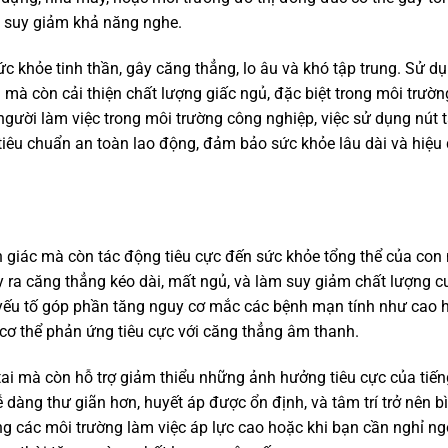
ặc suy giảm khả năng nghe.
ức khỏe tinh thần, gây căng thẳng, lo âu và khó tập trung. Sử d
mà còn cải thiện chất lượng giấc ngủ, đặc biệt trong môi trườn
gười làm việc trong môi trường công nghiệp, việc sử dụng nút t
tiêu chuẩn an toàn lao động, đảm bảo sức khỏe lâu dài và hiệu
h giác mà còn tác động tiêu cực đến sức khỏe tổng thể của con 
ây ra căng thẳng kéo dài, mất ngủ, và làm suy giảm chất lượng c
 yếu tố góp phần tăng nguy cơ mắc các bệnh mạn tính như cao 
 cơ thể phản ứng tiêu cực với căng thẳng âm thanh.
tai mà còn hỗ trợ giảm thiểu những ảnh hưởng tiêu cực của tiến
 dàng thư giãn hơn, huyết áp được ổn định, và tâm trí trở nên b
ong các môi trường làm việc áp lực cao hoặc khi bạn cần nghỉ ngơ