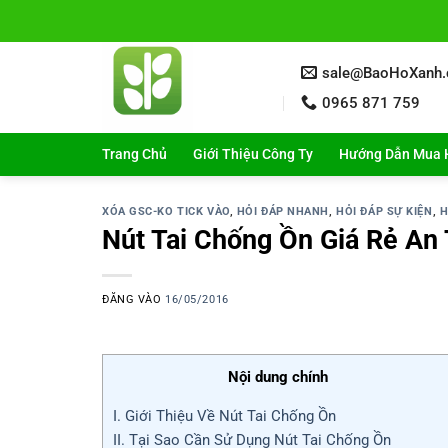
Bỏ
qua
nội
sale@BaoHoXanh
dung
0965 871 759
Trang Chủ
Giới Thiệu Công Ty
Hướng Dẫn Mua 
XÓA GSC-KO TICK VÀO
,
HỎI ĐÁP NHANH
,
HỎI ĐÁP SỰ KIỆN
,
H
Nút Tai Chống Ồn Giá Rẻ An
ĐĂNG VÀO
16/05/2016
Nội dung chính
I. Giới Thiệu Về Nút Tai Chống Ồn
II. Tại Sao Cần Sử Dụng Nút Tai Chống Ồn