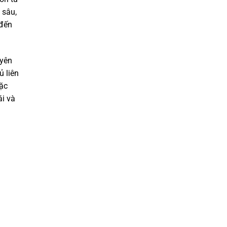
 sâu,
 đến
 yên
ủ liên
oặc
ái và