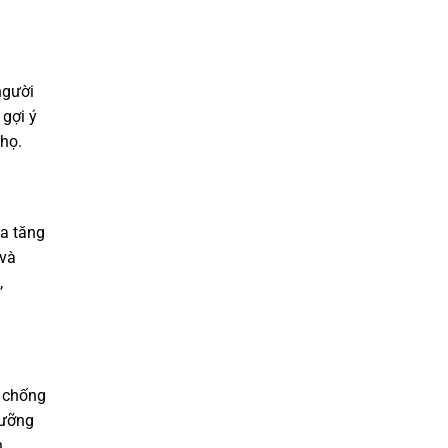
người
 gợi ý
họ.
ia tăng
 và
,
i chống
gưỡng
n