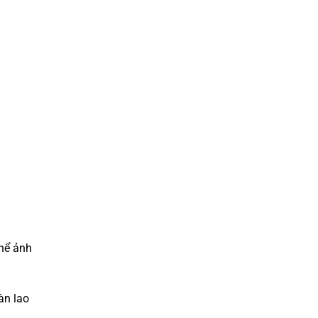
thể ảnh
àn lao