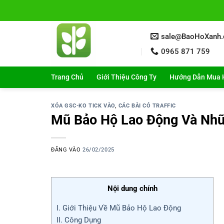
Bỏ
qua
nội
sale@BaoHoXanh
dung
0965 871 759
Trang Chủ
Giới Thiệu Công Ty
Hướng Dẫn Mua 
XÓA GSC-KO TICK VÀO
,
CÁC BÀI CÓ TRAFFIC
Mũ Bảo Hộ Lao Động Và Nhữ
ĐĂNG VÀO
26/02/2025
Nội dung chính
I. Giới Thiệu Về Mũ Bảo Hộ Lao Động
II. Công Dụng