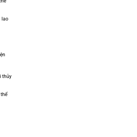
che
 lao
iện
i thủy
 thể