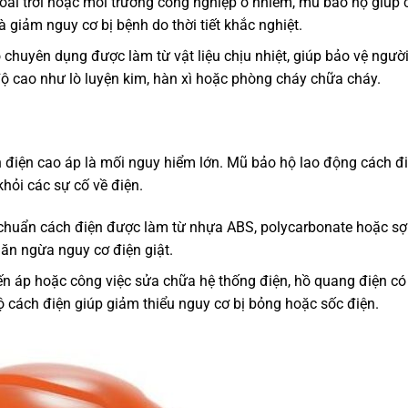
goài trời hoặc môi trường công nghiệp ô nhiễm, mũ bảo hộ giúp 
à giảm nguy cơ bị bệnh do thời tiết khắc nghiệt.
 chuyên dụng được làm từ vật liệu chịu nhiệt, giúp bảo vệ người
độ cao như lò luyện kim, hàn xì hoặc phòng cháy chữa cháy.
ồn điện cao áp là mối nguy hiểm lớn. Mũ bảo hộ lao động cách đ
khỏi các sự cố về điện.
 chuẩn cách điện được làm từ nhựa ABS, polycarbonate hoặc sợ
găn ngừa nguy cơ điện giật.
ến áp hoặc công việc sửa chữa hệ thống điện, hồ quang điện có
 cách điện giúp giảm thiểu nguy cơ bị bỏng hoặc sốc điện.