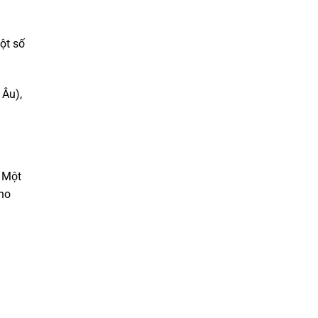
ột số
 Âu),
. Một
cho