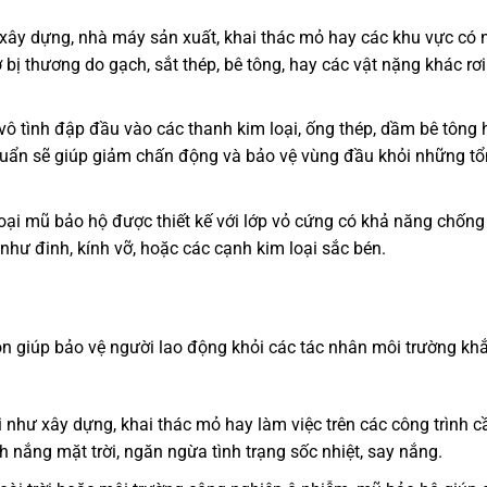
g xây dựng, nhà máy sản xuất, khai thác mỏ hay các khu vực có 
bị thương do gạch, sắt thép, bê tông, hay các vật nặng khác rơi
vô tình đập đầu vào các thanh kim loại, ống thép, dầm bê tông
huẩn sẽ giúp giảm chấn động và bảo vệ vùng đầu khỏi những tổ
loại mũ bảo hộ được thiết kế với lớp vỏ cứng có khả năng chốn
như đinh, kính vỡ, hoặc các cạnh kim loại sắc bén.
n giúp bảo vệ người lao động khỏi các tác nhân môi trường kh
 như xây dựng, khai thác mỏ hay làm việc trên các công trình c
nắng mặt trời, ngăn ngừa tình trạng sốc nhiệt, say nắng.