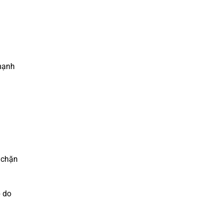
 mạnh
 chặn
p do