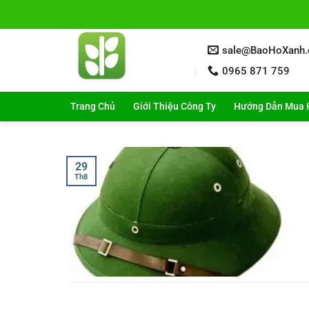
Bỏ
qua
nội
sale@BaoHoXanh
dung
0965 871 759
Trang Chủ
Giới Thiệu Công Ty
Hướng Dẫn Mua 
29
Th8