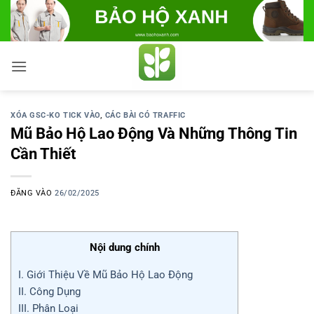
Bỏ
qua
nội
dung
XÓA GSC-KO TICK VÀO
,
CÁC BÀI CÓ TRAFFIC
Mũ Bảo Hộ Lao Động Và Những Thông Tin
Cần Thiết
ĐĂNG VÀO
26/02/2025
Nội dung chính
I. Giới Thiệu Về Mũ Bảo Hộ Lao Động
II. Công Dụng
III. Phân Loại