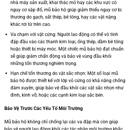
nhà máy sản xuất, khai thác mỏ hay các khu vực có
nguy cơ sập đổ, mũ bảo hộ giúp giảm thiểu nguy cơ bị
thương do gạch, sắt thép, bê tông, hay các vật nặng
khác rơi từ trên cao.
Va chạm với vật cứng: Người lao động có thể vô tình
đập đầu vào các thanh kim loại, ống thép, dầm bê tông
hoặc thiết bị máy móc. Một chiếc mũ bảo hộ đạt chuẩn
sẽ giúp giảm chấn động và bảo vệ vùng đầu khỏi
những tổn thương nghiêm trọng.
Hạn chế tổn thương do vật sắc nhọn: Một số loại mũ
bảo hộ được thiết kế với lớp vỏ cứng có khả năng chống
đâm xuyên, giúp bảo vệ đầu khỏi các vật sắc nhọn như
đinh, kính vỡ, hoặc các cạnh kim loại sắc bén.
Bảo Vệ Trước Các Yếu Tố Môi Trường
Mũ bảo hộ không chỉ chống lại các va đập mà còn giúp
bảo vệ người lao động khỏi các tác nhân môi trường khắc