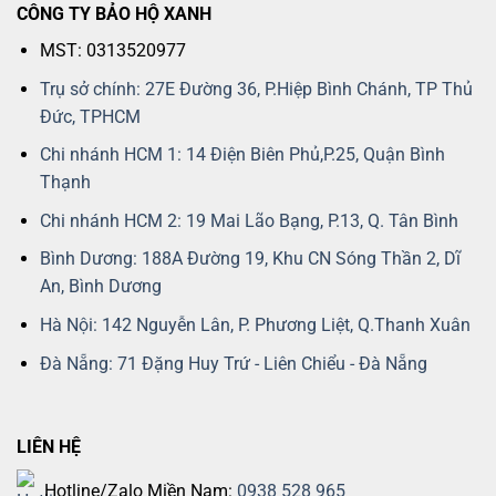
CÔNG TY BẢO HỘ XANH
MST: 0313520977
Trụ sở chính: 27E Đường 36, P.Hiệp Bình Chánh, TP Thủ
Đức, TPHCM
Chi nhánh HCM 1: 14 Điện Biên Phủ,P.25, Quận Bình
Thạnh
Chi nhánh HCM 2: 19 Mai Lão Bạng, P.13, Q. Tân Bình
Bình Dương: 188A Đường 19, Khu CN Sóng Thần 2, Dĩ
An, Bình Dương
Hà Nội: 142 Nguyễn Lân, P. Phương Liệt, Q.Thanh Xuân
Đà Nẵng: 71 Đặng Huy Trứ - Liên Chiểu - Đà Nẵng
LIÊN HỆ
Hotline/Zalo Miền Nam:
0938 528 965