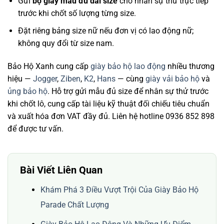
Gửi
bộ giày mẫu đủ dải size
cho nhân sự thử trực tiếp
trước khi chốt số lượng từng size.
Đặt riêng bảng size nữ nếu đơn vị có lao động nữ;
không quy đổi từ size nam.
Bảo Hộ Xanh cung cấp
giày bảo hộ lao động
nhiều thương
hiệu —
Jogger
,
Ziben
,
K2
,
Hans
— cùng
giày vải bảo hộ
và
ủng bảo hộ
. Hỗ trợ gửi mẫu đủ size để nhân sự thử trước
khi chốt lô, cung cấp tài liệu kỹ thuật đối chiếu tiêu chuẩn
và xuất hóa đơn VAT đầy đủ. Liên hệ hotline 0936 852 898
để được tư vấn.
Bài Viết Liên Quan
Khám Phá 3 Điều Vượt Trội Của Giày Bảo Hộ
Parade Chất Lượng