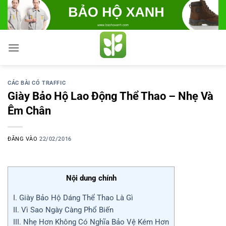
Bỏ
qua
nội
dung
CÁC BÀI CÓ TRAFFIC
Giày Bảo Hộ Lao Động Thể Thao – Nhẹ Và
Êm Chân
ĐĂNG VÀO
22/02/2016
Nội dung chính
I. Giày Bảo Hộ Dáng Thể Thao Là Gì
II. Vì Sao Ngày Càng Phổ Biến
III. Nhẹ Hơn Không Có Nghĩa Bảo Vệ Kém Hơn