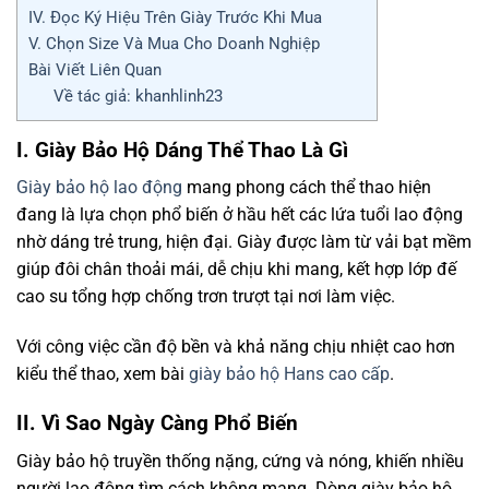
IV. Đọc Ký Hiệu Trên Giày Trước Khi Mua
V. Chọn Size Và Mua Cho Doanh Nghiệp
Bài Viết Liên Quan
Về tác giả: khanhlinh23
I. Giày Bảo Hộ Dáng Thể Thao Là Gì
Giày bảo hộ lao động
mang phong cách thể thao hiện
đang là lựa chọn phổ biến ở hầu hết các lứa tuổi lao động
nhờ dáng trẻ trung, hiện đại. Giày được làm từ vải bạt mềm
giúp đôi chân thoải mái, dễ chịu khi mang, kết hợp lớp đế
cao su tổng hợp chống trơn trượt tại nơi làm việc.
Với công việc cần độ bền và khả năng chịu nhiệt cao hơn
kiểu thể thao, xem bài
giày bảo hộ Hans cao cấp
.
II. Vì Sao Ngày Càng Phổ Biến
Giày bảo hộ truyền thống nặng, cứng và nóng, khiến nhiều
người lao động tìm cách không mang. Dòng giày bảo hộ