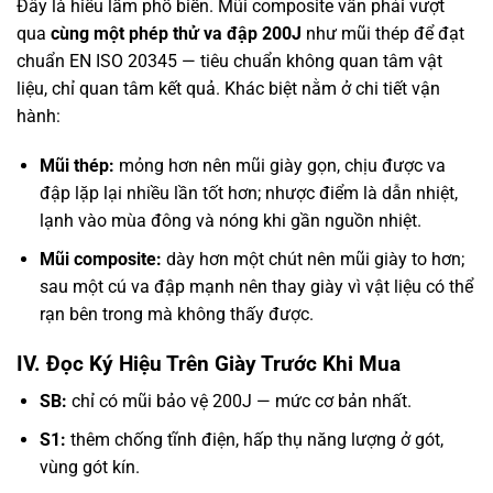
Đây là hiểu lầm phổ biến. Mũi composite vẫn phải vượt
qua
cùng một phép thử va đập 200J
như mũi thép để đạt
chuẩn EN ISO 20345 — tiêu chuẩn không quan tâm vật
liệu, chỉ quan tâm kết quả. Khác biệt nằm ở chi tiết vận
hành:
Mũi thép:
mỏng hơn nên mũi giày gọn, chịu được va
đập lặp lại nhiều lần tốt hơn; nhược điểm là dẫn nhiệt,
lạnh vào mùa đông và nóng khi gần nguồn nhiệt.
Mũi composite:
dày hơn một chút nên mũi giày to hơn;
sau một cú va đập mạnh nên thay giày vì vật liệu có thể
rạn bên trong mà không thấy được.
IV. Đọc Ký Hiệu Trên Giày Trước Khi Mua
SB:
chỉ có mũi bảo vệ 200J — mức cơ bản nhất.
S1:
thêm chống tĩnh điện, hấp thụ năng lượng ở gót,
vùng gót kín.