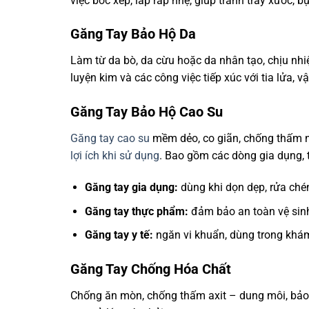
việc bốc xếp, lắp ráp nhẹ, giúp tránh trầy xước, b
Găng Tay Bảo Hộ Da
Làm từ da bò, da cừu hoặc da nhân tạo, chịu nhiệ
luyện kim và các công việc tiếp xúc với tia lửa, v
Găng Tay Bảo Hộ Cao Su
Găng tay cao su
mềm dẻo, co giãn, chống thấm nư
lợi ích khi sử dụng
. Bao gồm các dòng gia dụng, 
Găng tay gia dụng:
dùng khi dọn dẹp, rửa chén
Găng tay thực phẩm:
đảm bảo an toàn vệ sinh
Găng tay y tế:
ngăn vi khuẩn, dùng trong khám
Găng Tay Chống Hóa Chất
Chống ăn mòn, chống thấm axit – dung môi, bảo v