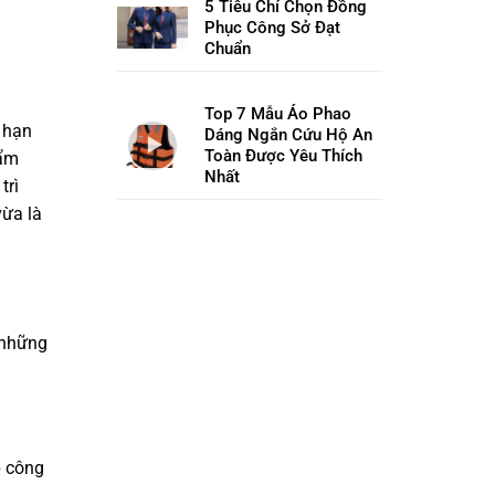
5 Tiêu Chí Chọn Đồng
Phục Công Sở Đạt
Chuẩn
Top 7 Mẫu Áo Phao
p hạn
Dáng Ngắn Cứu Hộ An
Toàn Được Yêu Thích
hẩm
Nhất
trì
vừa là
 những
p công