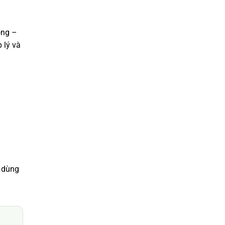
ộng –
 lý và
g dùng