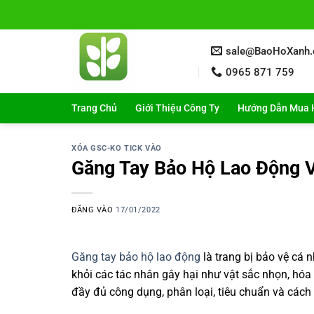
Bỏ
qua
nội
sale@BaoHoXanh
dung
0965 871 759
Trang Chủ
Giới Thiệu Công Ty
Hướng Dẫn Mua 
XÓA GSC-KO TICK VÀO
Găng Tay Bảo Hộ Lao Động V
ĐĂNG VÀO
17/01/2022
Găng tay bảo hộ lao động
là trang bị bảo vệ cá 
khỏi các tác nhân gây hại như vật sắc nhọn, hóa c
đầy đủ công dụng, phân loại, tiêu chuẩn và các