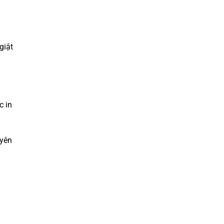
giật
c in
uyên