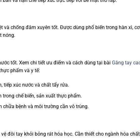
ụi bẩn và hạn chế tiếp xúc trực tiếp với bề mặt thô ráp.
t và chống đâm xuyên tốt. Được dùng phổ biến trong hàn xì, cơ 
ật nóng.
ớc tốt. Xem chi tiết ưu điểm và cách dùng tại bài
Găng tay ca
thực phẩm và y tế:
, tiếp xúc nước và chất tẩy rửa.
 trong chế biến, sản xuất thực phẩm.
 chữa bệnh và môi trường cần vô trùng.
ệ đôi tay khỏi bỏng rát hóa học. Cần thiết cho ngành hóa chất,