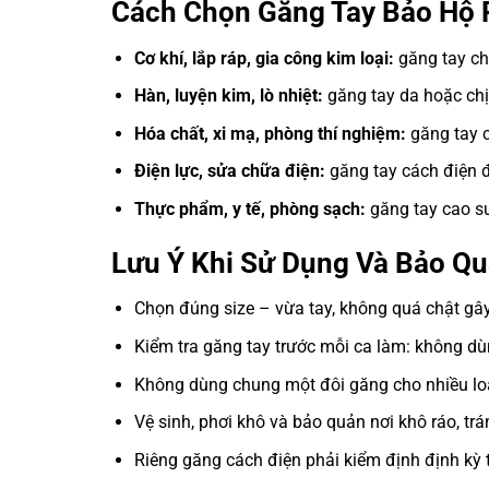
Cách Chọn Găng Tay Bảo Hộ
Cơ khí, lắp ráp, gia công kim loại:
găng tay ch
Hàn, luyện kim, lò nhiệt:
găng tay da hoặc chị
Hóa chất, xi mạ, phòng thí nghiệm:
găng tay 
Điện lực, sửa chữa điện:
găng tay cách điện đ
Thực phẩm, y tế, phòng sạch:
găng tay cao su
Lưu Ý Khi Sử Dụng Và Bảo Q
Chọn đúng size – vừa tay, không quá chật gây
Kiểm tra găng tay trước mỗi ca làm: không dù
Không dùng chung một đôi găng cho nhiều loại
Vệ sinh, phơi khô và bảo quản nơi khô ráo, trá
Riêng găng cách điện phải kiểm định định kỳ 