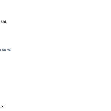
khí,
o su và
 xi