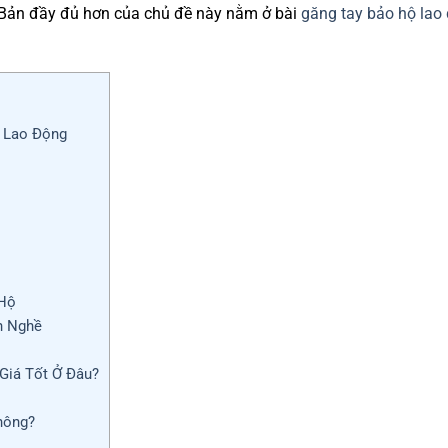
 Bản đầy đủ hơn của chủ đề này nằm ở bài
găng tay bảo hộ lao
 Lao Động
 Hộ
h Nghề
Giá Tốt Ở Đâu?
hông?