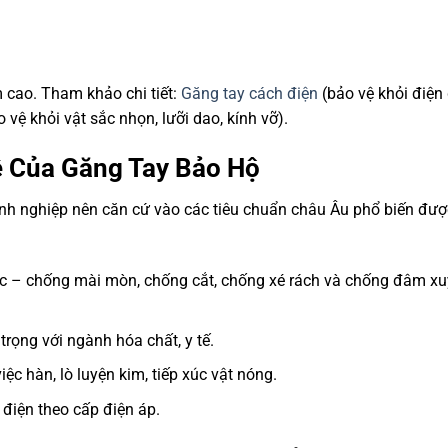
 cao. Tham khảo chi tiết:
Găng tay cách điện
(bảo vệ khỏi điện 
 vệ khỏi vật sắc nhọn, lưỡi dao, kính vỡ).
ệ Của Găng Tay Bảo Hộ
anh nghiệp nên căn cứ vào các tiêu chuẩn châu Âu phổ biến đượ
ọc – chống mài mòn, chống cắt, chống xé rách và chống đâm x
trọng với ngành hóa chất, y tế.
ệc hàn, lò luyện kim, tiếp xúc vật nóng.
điện theo cấp điện áp.