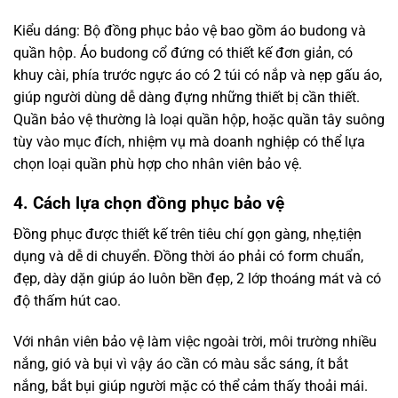
Kiểu dáng: Bộ đồng phục bảo vệ bao gồm áo budong và
quần hộp. Áo budong cổ đứng có thiết kế đơn giản, có
khuy cài, phía trước ngực áo có 2 túi có nắp và nẹp gấu áo,
giúp người dùng dễ dàng đựng những thiết bị cần thiết.
Quần bảo vệ thường là loại quần hộp, hoặc quần tây suông
tùy vào mục đích, nhiệm vụ mà doanh nghiệp có thể lựa
chọn loại quần phù hợp cho nhân viên bảo vệ.
4. Cách lựa chọn đồng phục bảo vệ
Đồng phục được thiết kế trên tiêu chí gọn gàng, nhẹ,tiện
dụng và dễ di chuyển. Đồng thời áo phải có form chuẩn,
đẹp, dày dặn giúp áo luôn bền đẹp, 2 lớp thoáng mát và có
độ thấm hút cao.
Với nhân viên bảo vệ làm việc ngoài trời, môi trường nhiều
nắng, gió và bụi vì vậy áo cần có màu sắc sáng, ít bắt
nắng, bắt bụi giúp người mặc có thể cảm thấy thoải mái.