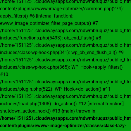
/home/1511251.cloudwaysapps.com/ndwmbruquz/public_htm
content/plugins/ewww-image-optimizer/common.php(274):
apply_filters() #6 [internal function]:
ewww_image_optimizer_filter_page_output() #7
/home/1511251.cloudwaysapps.com/ndwmbruquz/public_htm
includes/functions.php(5493): ob_end_flush() #8
/home/1511251.cloudwaysapps.com/ndwmbruquz/public_htm
includes/class-wp-hook.php(341): wp_ob_end_flush_all() #9
/home/1511251.cloudwaysapps.com/ndwmbruquz/public_htm
includes/class-wp-hook.php(365): WP_Hook->apply_filters()
#10
/home/1511251.cloudwaysapps.com/ndwmbruquz/public_htm
includes/plugin.php(522): WP_Hook->do_action() #11
/home/1511251.cloudwaysapps.com/ndwmbruquz/public_htm
includes/load.php(1308): do_action() #12 [internal function]:
shutdown_action_hook() #13 {main} thrown in
/home/1511251.cloudwaysapps.com/ndwmbruquz/public_htm
content/plugins/ewww-image-optimizer/classes/class-lazy-