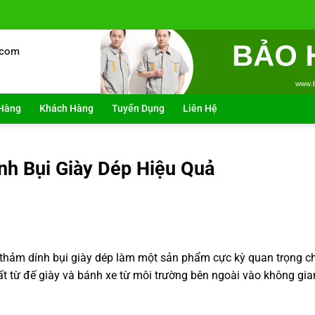
.com
Hàng
Khách Hàng
Tuyển Dụng
Liên Hệ
h Bụi Giày Dép Hiệu Quả
, thảm dính bụi giày dép làm một sản phẩm cực kỳ quan trọng c
ất từ đế giày và bánh xe từ môi trường bên ngoài vào không gia