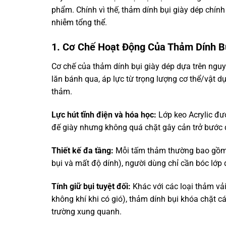
phẩm. Chính vì thế, thảm dính bụi giày dép chính
nhiễm tổng thể.
1. Cơ Chế Hoạt Động Của Thảm Dính B
Cơ chế của thảm dính bụi giày dép dựa trên nguy
lăn bánh qua, áp lực từ trọng lượng cơ thể/vật d
thảm.
Lực hút tĩnh điện và hóa học:
Lớp keo Acrylic đượ
đế giày nhưng không quá chặt gây cản trở bước đi
Thiết kế đa tầng:
Mỗi tấm thảm thường bao gồm 3
bụi và mất độ dính), người dùng chỉ cần bóc lớp 
Tính giữ bụi tuyệt đối:
Khác với các loại thảm vải
không khí khi có gió), thảm dính bụi khóa chặt 
trường xung quanh.