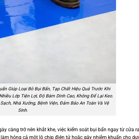
ẩn Giúp Loại Bỏ Bụi Bẩn, Tạp Chất Hiệu Quả Trước Khi
Nhiều Lớp Tiện Lợi, Độ Bám Dính Cao, Không Để Lại Keo.
Sạch, Nhà Xưởng, Bệnh Viện, Đảm Bảo An Toàn Và Vệ
Sinh.
ày càng trở nên khắt khe, việc kiểm soát bụi bẩn ngay từ cửa r
ể làm hỏng cả một lô chip điện tử hoặc gây nhiễm khuẩn cho dư