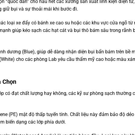
n “quốc dân” cho hầu hết các xưởng sản xuất linh kiện điện tử,
iữ bụi và sự thoải mái khi bước đi.
các loại xe đẩy có bánh xe cao su hoặc các khu vực cửa ngõ từ
mạnh giúp kéo sạch các hạt cát và bụi thô bám sâu trong rãnh 
nh dương (Blue), giúp dễ dàng nhận diện bụi bẩn bám trên bề 
 (White) cho các phòng Lab yêu cầu thẩm mỹ cao hoặc màu xá
a Chọn
p có đạt chất lượng hay không, các kỹ sư phòng sạch thường 
lene (PE) mật độ thấp tuyến tính. Chất liệu này đảm bảo độ dẻo 
àm biến dạng các lớp phía dưới.