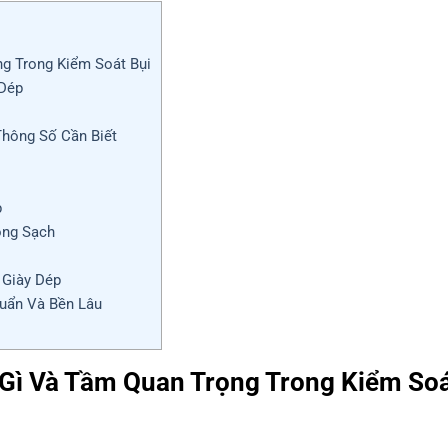
ng Trong Kiểm Soát Bụi
 Dép
Thông Số Cần Biết
p
òng Sạch
 Giày Dép
huẩn Và Bền Lâu
à Gì Và Tầm Quan Trọng Trong Kiểm So