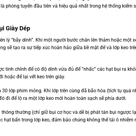
 là phòng tuyến đầu tiên và hiệu quả nhất trong hệ thống kiểm 
ụi Giày Dép
ên lý “bẫy dính”. Khi một người bước chân lên thảm hoặc một x
ụng sẽ tạo ra sự tiếp xúc hoàn hảo giữa bề mặt đế và lớp keo trê
c tinh chỉnh để có độ dính vừa đủ để “nhấc” các hạt bụi ra khỏ
 hoặc để lại vết keo trên giày.
0 lớp phim mỏng. Khi lớp trên cùng đã bão hòa (tích tụ quá n
đó đi để lộ ra một lớp keo mới hoàn toàn sạch sẽ phía dưới.
 thông thường (chỉ giữ bụi cơ học và dễ bị phát tán bụi ngược lạ
các hạt bẩn trong lớp keo, đảm bảo chúng không thể tái ô nhiễm