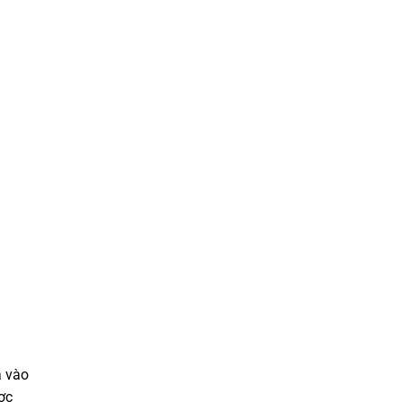
a vào
ợc