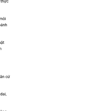
 thực
 môi
bánh
mặt
m
căn cứ
dai,