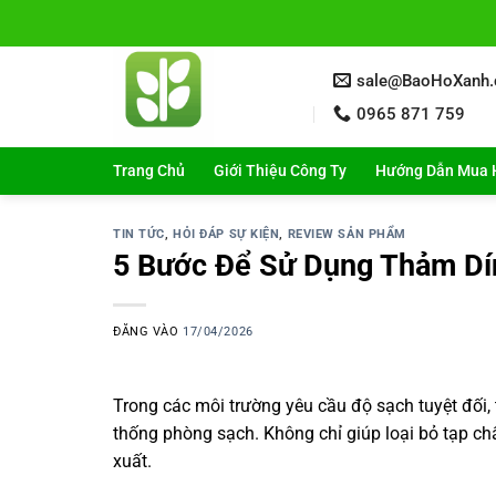
Bỏ
qua
nội
sale@BaoHoXanh
dung
0965 871 759
Trang Chủ
Giới Thiệu Công Ty
Hướng Dẫn Mua 
TIN TỨC
,
HỎI ĐÁP SỰ KIỆN
,
REVIEW SẢN PHẨM
5 Bước Để Sử Dụng Thảm Dín
ĐĂNG VÀO
17/04/2026
Trong các môi trường yêu cầu độ sạch tuyệt đối
thống phòng sạch. Không chỉ giúp loại bỏ tạp ch
xuất.