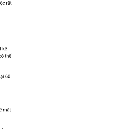
ộc rất
t kế
có thể
oại 60
bề mặt