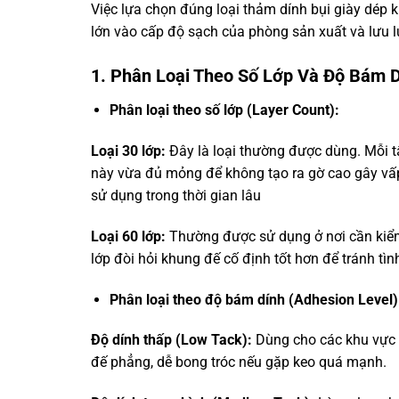
Việc lựa chọn đúng loại thảm dính bụi giày dép 
lớn vào cấp độ sạch của phòng sản xuất và lưu l
1. Phân Loại Theo Số Lớp Và Độ Bám 
Phân loại theo số lớp (Layer Count):
Loại 30 lớp:
Đây là loại thường được dùng. Mỗi 
này vừa đủ mỏng để không tạo ra gờ cao gây vấp
sử dụng trong thời gian lâu
Loại 60 lớp:
Thường được sử dụng ở nơi cần kiểm s
lớp đòi hỏi khung đế cố định tốt hơn để tránh tình
Phân loại theo độ bám dính (Adhesion Level)
Độ dính thấp (Low Tack):
Dùng cho các khu vực í
đế phẳng, dễ bong tróc nếu gặp keo quá mạnh.