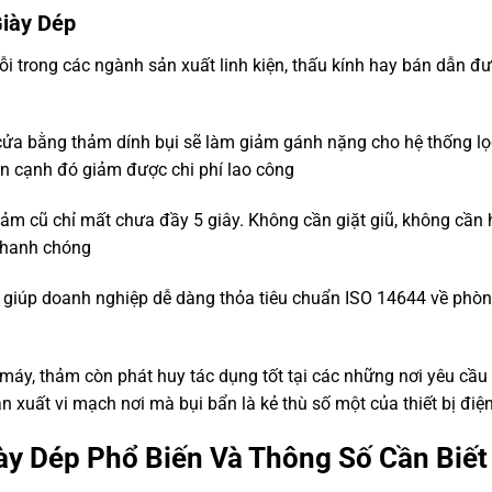
Giày Dép
ỗi trong các ngành sản xuất linh kiện, thấu kính hay bán dẫn đ
cửa bằng thảm dính bụi sẽ làm giảm gánh nặng cho hệ thống lọ
ên cạnh đó giảm được chi phí lao công
hảm cũ chỉ mất chưa đầy 5 giây. Không cần giặt giũ, không cần
 nhanh chóng
 giúp doanh nghiệp dễ dàng thỏa tiêu chuẩn ISO 14644 về phò
máy, thảm còn phát huy tác dụng tốt tại các những nơi yêu cầu
n xuất vi mạch nơi mà bụi bẩn là kẻ thù số một của thiết bị điện
iày Dép Phổ Biến Và Thông Số Cần Biết