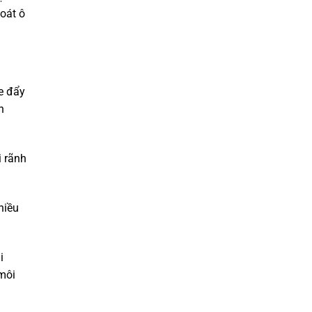
soát ô
e đẩy
n
i rãnh
hiều
i
 môi