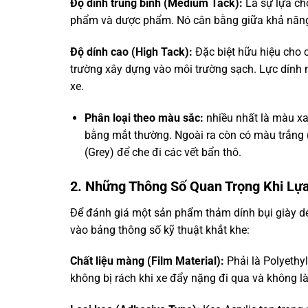
Độ dính trung bình (Medium Tack):
Là sự lựa chọ
phẩm và dược phẩm. Nó cân bằng giữa khả năng g
Độ dính cao (High Tack):
Đặc biệt hữu hiệu cho 
trường xây dựng vào môi trường sạch. Lực dính 
xe.
Phân loại theo màu sắc:
nhiều nhất là màu xa
bằng mắt thường. Ngoài ra còn có màu trắng
(Grey) để che đi các vết bẩn thô.
2. Những Thông Số Quan Trọng Khi Lự
Để đánh giá một sản phẩm thảm dính bụi giày dé
vào bảng thông số kỹ thuật khắt khe:
Chất liệu màng (Film Material):
Phải là Polyethy
không bị rách khi xe đẩy nặng đi qua và không l