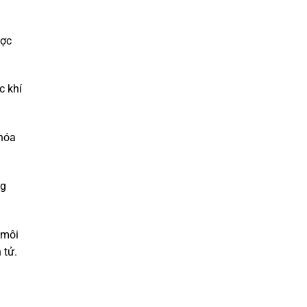
ược
c khí
 hóa
ng
 môi
 tử.