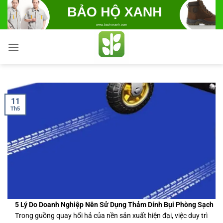
Bỏ
qua
nội
dung
11
Th5
5 Lý Do Doanh Nghiệp Nên Sử Dụng Thảm Dính Bụi Phòng Sạch
Trong guồng quay hối hả của nền sản xuất hiện đại, việc duy trì