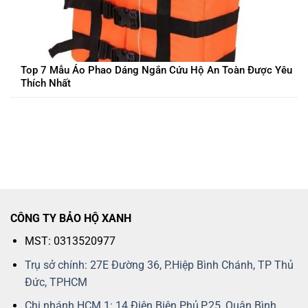
Top 7 Mẫu Áo Phao Dáng Ngắn Cứu Hộ An Toàn Được Yêu
Thích Nhất
CÔNG TY BẢO HỘ XANH
MST: 0313520977
Trụ sở chính: 27E Đường 36, P.Hiệp Bình Chánh, TP Thủ
Đức, TPHCM
Chi nhánh HCM 1: 14 Điện Biên Phủ,P.25, Quận Bình