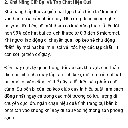
2. Khả Năng Giữ Bụi Và Tạp Chất Hiệu Quả
Khả năng hấp thụ và giữ chặt tạp chất chính là “trái tim”
vận hành của sản phẩm này. Nhờ ứng dụng công nghệ
polyme tiên tiến, bề mặt thảm có khả năng hút giữ lên tới
hơn 99% các hạt bụi có kích thước từ 0.3 đến 5 micromet.
Khi người lao động di chuyển qua, lớp keo sẽ chủ động
“bắt” lấy mọi hạt bụi mịn, sợi vải, tóc hay các tạp chất li ti
còn sót lại trên đế giày.
Điều này cực kỳ quan trọng đối với các khu vực như thảm
dính bụi cho nhà máy lắp ráp linh kiện, nơi mà chỉ một hạt
bụi nhỏ lọt vào cũng có thể gây ra lỗi trên sản phẩm cuối
cùng. Sự bền bỉ của lớp keo giúp duy trì hiệu suất làm sạch
đồng nhất ngay cả trong các môi trường có lưu lượng di
chuyển cực lớn, ngăn chặn hiệu quả tình trạng bụi bẩn bị
phát tán vào không khí hay đi sâu vào hệ thống sàn phòng
sạch.