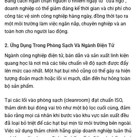
Bằng cách ngăn chặn nguồn ô nhiễm ngay từ “cửa ngõ”,
doanh nghiệp có thể giảm đáng kể thời gian và chi phí cho
công tác vệ sinh công nghiệp hàng ngày, đồng thời tạo ra
một môi trường làm việc ngăn nắp, chuyên nghiệp và an
toàn hơn cho người lao động.
2. Ứng Dụng Trong Phòng Sạch Và Ngành Điện Tử
Ngành công nghiệp điện tử, bán dẫn và sản xuất linh kiện
quang học là nơi mà các tiêu chuẩn về độ sạch được đẩy
lên mức cao nhất. Một hạt bụi nhỏ cũng có thể gây ra hiện
tượng đoản mạch hoặc lỗi vi mạch, dẫn đến hư hỏng toàn
bộ sản phẩm.
Tại các lối vào phòng sạch (cleanroom) đạt chuẩn ISO,
thảm dính bụi đóng vai trò như một bộ lọc cuối cùng, đảm
bảo rằng mọi cá nhân khi bước vào khu vực sản xuất đều
đã loại bỏ triệt để các hạt bụi mịn từ môi trường bên ngoài.
Việc sử dụng thảm chính hãng giúp doanh nghiệp tuân thủ