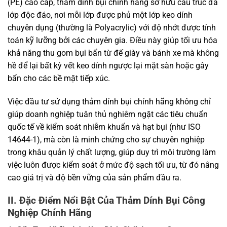
(PE) cao cấp, thảm dính bụi chính hãng sở hữu cấu trúc đa
lớp độc đáo, nơi mỗi lớp được phủ một lớp keo dính
chuyên dụng (thường là Polyacrylic) với độ nhớt được tính
toán kỹ lưỡng bởi các chuyên gia. Điều này giúp tối ưu hóa
khả năng thu gom bụi bẩn từ đế giày và bánh xe mà không
hề để lại bất kỳ vết keo dính ngược lại mặt sàn hoặc gây
bẩn cho các bề mặt tiếp xúc.
Việc đầu tư sử dụng thảm dính bụi chính hãng không chỉ
giúp doanh nghiệp tuân thủ nghiêm ngặt các tiêu chuẩn
quốc tế về kiểm soát nhiễm khuẩn và hạt bụi (như ISO
14644-1), mà còn là minh chứng cho sự chuyên nghiệp
trong khâu quản lý chất lượng, giúp duy trì môi trường làm
việc luôn được kiểm soát ở mức độ sạch tối ưu, từ đó nâng
cao giá trị và độ bền vững của sản phẩm đầu ra.
II. Đặc Điểm Nổi Bật Của Thảm Dính Bụi Công
Nghiệp Chính Hãng