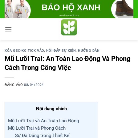
Bỏ
qua
nội
dung
XÓA GSC-KO TICK VÀO
,
HỎI ĐÁP SỰ KIỆN
,
HƯỚNG DẪN
Mũ Lưỡi Trai: An Toàn Lao Động Và Phong
Cách Trong Công Việc
ĐĂNG VÀO
08/04/2024
Nội dung chính
Mũ Lưỡi Trai và An Toàn Lao Động
Mũ Lưỡi Trai và Phong Cách
Sự Đa Dạng trong Thiết Kế