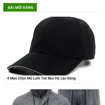
BÀI MỚI ĐĂNG
4 Mẹo Chọn Mũ Lưỡi Trai Bảo Hộ Lao Động