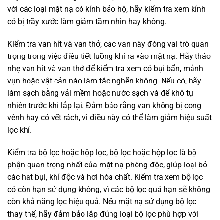
với các loại mặt nạ có kính bảo hộ, hãy kiểm tra xem kính
có bị trầy xước làm giảm tầm nhìn hay không.
Kiểm tra van hít và van thở, các van này đóng vai trò quan
trọng trong việc điều tiết luồng khí ra vào mặt nạ. Hãy tháo
nhẹ van hít và van thở để kiểm tra xem có bụi bẩn, mảnh
vụn hoặc vật cản nào làm tắc nghẽn không. Nếu có, hãy
làm sạch bằng vải mềm hoặc nước sạch và để khô tự
nhiên trước khi lắp lại. Đảm bảo rằng van không bị cong
vênh hay có vết rách, vì điều này có thể làm giảm hiệu suất
lọc khí.
Kiểm tra bộ lọc hoặc hộp lọc, bộ lọc hoặc hộp lọc là bộ
phận quan trọng nhất của mặt nạ phòng độc, giúp loại bỏ
các hạt bụi, khí độc và hơi hóa chất. Kiểm tra xem bộ lọc
có còn hạn sử dụng không, vì các bộ lọc quá hạn sẽ không
còn khả năng lọc hiệu quả. Nếu mặt nạ sử dụng bộ lọc
thay thế, hãy đảm bảo lắp đúng loại bộ lọc phù hợp với