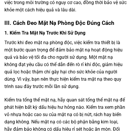
việc trong môi trường có nguy cơ cao, đồng thời bảo vệ sức
khỏe một cách hiệu quả và lâu dài.
III. Cách Đeo Mặt Nạ Phòng Độc Đúng Cách
1. Kiểm Tra Mặt Nạ Trước Khi Sử Dụng
Trước khi đeo mặt nạ phòng độc, việc kiểm tra thiết bị là
một bước quan trọng để đảm bảo mặt nạ hoạt động hiệu
quả và bảo vệ tối đa cho người sử dụng. Một mặt nạ
không đạt yêu cầu có thể dẫn đến rò rỉ khí độc, giảm hiệu
quả lọc hoặc thậm chí gây hại cho sức khỏe của người
dùng. Vì vậy, bạn nên thực hiện kiểm tra mặt nạ theo quy
trình sau đây trước mỗi lần sử dụng.
Kiểm tra tổng thể mặt nạ, hãy quan sát tổng thể mặt nạ để
phát hiện bất kỳ dấu hiệu hư hỏng nào. Kiểm tra xem phần
vỏ nhựa hoặc cao su của mặt nạ có bị nứt, rách hay biến
dạng không. Nếu mặt nạ có các bộ phận bằng kim loại,
hãy đảm bảo không có dấu hiệu rỉ sét hoặc ăn mòn. Đối