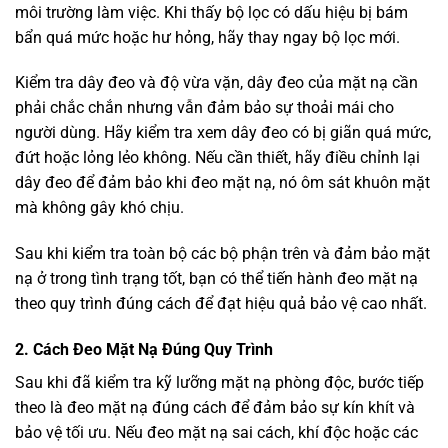
môi trường làm việc. Khi thấy bộ lọc có dấu hiệu bị bám
bẩn quá mức hoặc hư hỏng, hãy thay ngay bộ lọc mới.
Kiểm tra dây đeo và độ vừa vặn, dây đeo của mặt nạ cần
phải chắc chắn nhưng vẫn đảm bảo sự thoải mái cho
người dùng. Hãy kiểm tra xem dây đeo có bị giãn quá mức,
đứt hoặc lỏng lẻo không. Nếu cần thiết, hãy điều chỉnh lại
dây đeo để đảm bảo khi đeo mặt nạ, nó ôm sát khuôn mặt
mà không gây khó chịu.
Sau khi kiểm tra toàn bộ các bộ phận trên và đảm bảo mặt
nạ ở trong tình trạng tốt, bạn có thể tiến hành đeo mặt nạ
theo quy trình đúng cách để đạt hiệu quả bảo vệ cao nhất.
2. Cách Đeo Mặt Nạ Đúng Quy Trình
Sau khi đã kiểm tra kỹ lưỡng mặt nạ phòng độc, bước tiếp
theo là đeo mặt nạ đúng cách để đảm bảo sự kín khít và
bảo vệ tối ưu. Nếu đeo mặt nạ sai cách, khí độc hoặc các