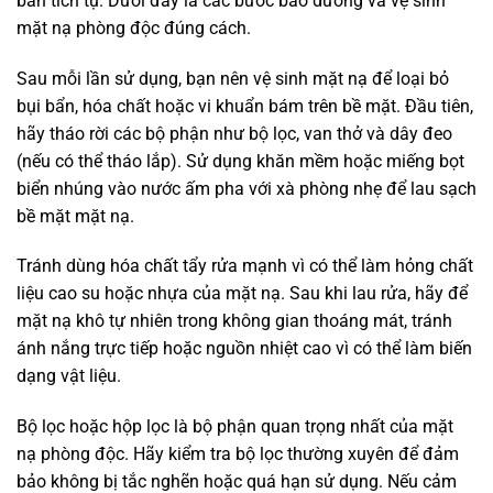
bẩn tích tụ. Dưới đây là các bước bảo dưỡng và vệ sinh
mặt nạ phòng độc đúng cách.
Sau mỗi lần sử dụng, bạn nên vệ sinh mặt nạ để loại bỏ
bụi bẩn, hóa chất hoặc vi khuẩn bám trên bề mặt. Đầu tiên,
hãy tháo rời các bộ phận như bộ lọc, van thở và dây đeo
(nếu có thể tháo lắp). Sử dụng khăn mềm hoặc miếng bọt
biển nhúng vào nước ấm pha với xà phòng nhẹ để lau sạch
bề mặt mặt nạ.
Tránh dùng hóa chất tẩy rửa mạnh vì có thể làm hỏng chất
liệu cao su hoặc nhựa của mặt nạ. Sau khi lau rửa, hãy để
mặt nạ khô tự nhiên trong không gian thoáng mát, tránh
ánh nắng trực tiếp hoặc nguồn nhiệt cao vì có thể làm biến
dạng vật liệu.
Bộ lọc hoặc hộp lọc là bộ phận quan trọng nhất của mặt
nạ phòng độc. Hãy kiểm tra bộ lọc thường xuyên để đảm
bảo không bị tắc nghẽn hoặc quá hạn sử dụng. Nếu cảm