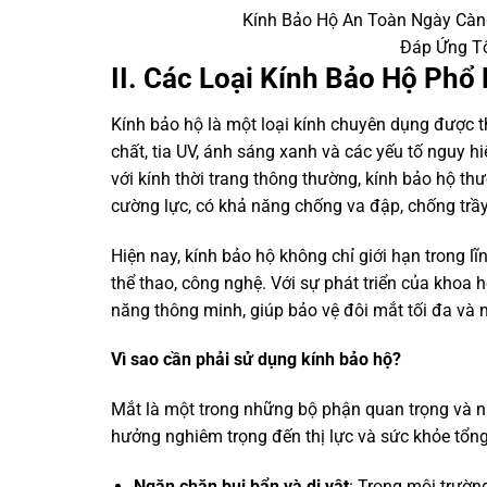
Kính Bảo Hộ An Toàn Ngày Càng
Đáp Ứng T
II. Các Loại Kính Bảo Hộ Phổ
Kính bảo hộ là một loại kính chuyên dụng được t
chất, tia UV, ánh sáng xanh và các yếu tố nguy 
với kính thời trang thông thường, kính bảo hộ th
cường lực, có khả năng chống va đập, chống trầ
Hiện nay, kính bảo hộ không chỉ giới hạn trong l
thể thao, công nghệ. Với sự phát triển của khoa h
năng thông minh, giúp bảo vệ đôi mắt tối đa và m
Vì sao cần phải sử dụng kính bảo hộ?
Mắt là một trong những bộ phận quan trọng và n
hưởng nghiêm trọng đến thị lực và sức khỏe tổng 
Ngăn chặn bụi bẩn và dị vật
: Trong môi trường