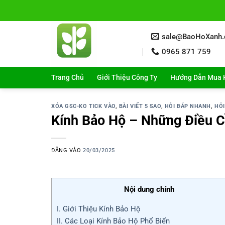
Bỏ
qua
nội
sale@BaoHoXanh
dung
0965 871 759
Trang Chủ
Giới Thiệu Công Ty
Hướng Dẫn Mua 
XÓA GSC-KO TICK VÀO
,
BÀI VIẾT 5 SAO
,
HỎI ĐÁP NHANH
,
HỎI
Kính Bảo Hộ – Những Điều C
ĐĂNG VÀO
20/03/2025
Nội dung chính
I. Giới Thiệu Kính Bảo Hộ
II. Các Loại Kính Bảo Hộ Phổ Biến