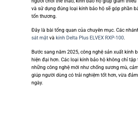
người chơi thể thao, kính bảo hộ giúp giảm thiểu 
và sử dụng đúng loại kính bảo hộ sẽ góp phần b
tổn thương.
Đây là bài tổng quan của chuyên mục. Các nhánh 
sát mặt
và
kính Delta Plus ELVEX RXP-100
.
Bước sang năm 2025, công nghệ sản xuất kính bả
hiện đại hơn. Các loại kính bảo hộ không chỉ tậ
những công nghệ mới như chống sương mù, cảm b
giúp người dùng có trải nghiệm tốt hơn, vừa đảm
ngày.