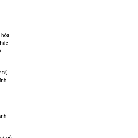
, hóa
Khác
h
 tế,
ính
ảnh
i, gỗ,