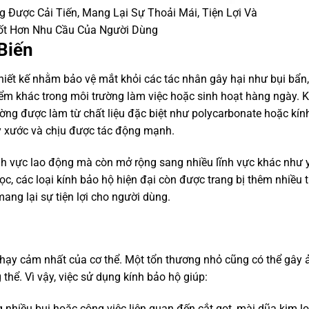
 Được Cải Tiến, Mang Lại Sự Thoải Mái, Tiện Lợi Và
ốt Hơn Nhu Cầu Của Người Dùng
 Biến
hiết kế nhằm bảo vệ mắt khỏi các tác nhân gây hại như bụi bẩn
hiểm khác trong môi trường làm việc hoặc sinh hoạt hàng ngày. 
ường được làm từ chất liệu đặc biệt như polycarbonate hoặc kín
y xước và chịu được tác động mạnh.
ĩnh vực lao động mà còn mở rộng sang nhiều lĩnh vực khác như y
ọc, các loại kính bảo hộ hiện đại còn được trang bị thêm nhiều t
ang lại sự tiện lợi cho người dùng.
hạy cảm nhất của cơ thể. Một tổn thương nhỏ cũng có thể gây 
thể. Vì vậy, việc sử dụng kính bảo hộ giúp:
 nhiều bụi hoặc công việc liên quan đến cắt gọt, mài dũa kim loạ