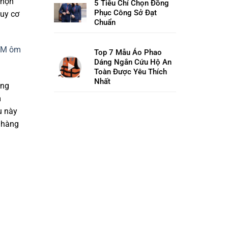
chọn
5 Tiêu Chí Chọn Đồng
Phục Công Sở Đạt
guy cơ
Chuẩn
 3M ôm
Top 7 Mẫu Áo Phao
Dáng Ngắn Cứu Hộ An
Toàn Được Yêu Thích
Nhất
ăng
m
u này
g hàng