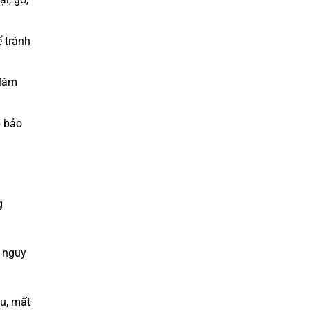
 tránh
 làm
p bảo
g
i nguy
u, mất