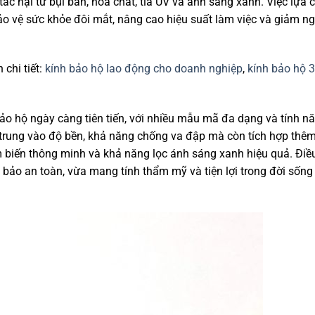
tác hại từ bụi bẩn, hóa chất, tia UV và ánh sáng xanh. Việc lựa 
ảo vệ sức khỏe đôi mắt, nâng cao hiệu suất làm việc và giảm n
chi tiết:
kính bảo hộ lao động cho doanh nghiệp
,
kính bảo hộ
o hộ ngày càng tiên tiến, với nhiều mẫu mã đa dạng và tính n
p trung vào độ bền, khả năng chống va đập mà còn tích hợp thê
iến thông minh và khả năng lọc ánh sáng xanh hiệu quả. Điề
 bảo an toàn, vừa mang tính thẩm mỹ và tiện lợi trong đời sốn