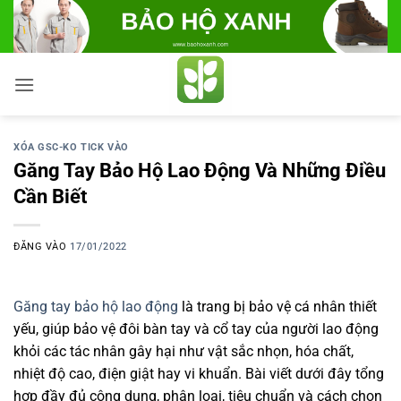
Bỏ
qua
nội
dung
XÓA GSC-KO TICK VÀO
Găng Tay Bảo Hộ Lao Động Và Những Điều
Cần Biết
ĐĂNG VÀO
17/01/2022
Găng tay bảo hộ lao động
là trang bị bảo vệ cá nhân thiết
yếu, giúp bảo vệ đôi bàn tay và cổ tay của người lao động
khỏi các tác nhân gây hại như vật sắc nhọn, hóa chất,
nhiệt độ cao, điện giật hay vi khuẩn. Bài viết dưới đây tổng
hợp đầy đủ công dụng, phân loại, tiêu chuẩn và cách chọn