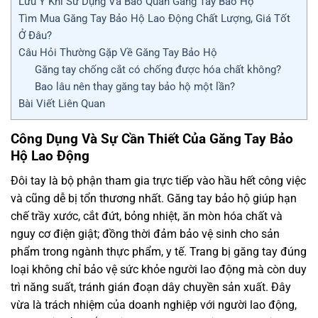
Lưu Ý Khi Sử Dụng Và Bảo Quản Găng Tay Bảo Hộ
Tìm Mua Găng Tay Bảo Hộ Lao Động Chất Lượng, Giá Tốt
Ở Đâu?
Câu Hỏi Thường Gặp Về Găng Tay Bảo Hộ
Găng tay chống cắt có chống được hóa chất không?
Bao lâu nên thay găng tay bảo hộ một lần?
Bài Viết Liên Quan
Công Dụng Và Sự Cần Thiết Của Găng Tay Bảo
Hộ Lao Động
Đôi tay là bộ phận tham gia trực tiếp vào hầu hết công việc
và cũng dễ bị tổn thương nhất. Găng tay bảo hộ giúp hạn
chế trầy xước, cắt đứt, bỏng nhiệt, ăn mòn hóa chất và
nguy cơ điện giật; đồng thời đảm bảo vệ sinh cho sản
phẩm trong ngành thực phẩm, y tế. Trang bị găng tay đúng
loại không chỉ bảo vệ sức khỏe người lao động mà còn duy
trì năng suất, tránh gián đoạn dây chuyền sản xuất. Đây
vừa là trách nhiệm của doanh nghiệp với người lao động,