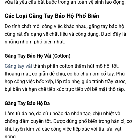
vừa là yêu cầu bắt buộc trong an toàn vệ sinh lao động.
Các Loại Găng Tay Bảo Hộ Phổ Biến
Do tính chất mỗi công việc khác nhau, găng tay bảo hộ
cũng rất đa dạng về chất liệu và công dụng. Dưới đây là
những nhóm phổ biến nhất:
Găng Tay Bảo Hộ Vải (Cotton)
Găng tay vải
thành phần cotton thấm hút mồ hôi tốt,
thoáng mát, co giãn dễ chịu, có bo chun ôm cổ tay. Phù
hợp công việc bốc xếp, lắp ráp nhẹ, giúp tránh trầy xước,
bụi bẩn và hạn chế tiếp xúc trực tiếp với bề mặt thô ráp.
Găng Tay Bảo Hộ Da
Làm từ da bò, da cừu hoặc da nhân tạo, chịu nhiệt và
chống đâm xuyên tốt. Được dùng phổ biến trong hàn xì, cơ
khí, luyện kim và các công việc tiếp xúc với tia lửa, vật
nóng.