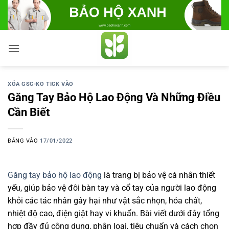
Bỏ
qua
nội
dung
XÓA GSC-KO TICK VÀO
Găng Tay Bảo Hộ Lao Động Và Những Điều
Cần Biết
ĐĂNG VÀO
17/01/2022
Găng tay bảo hộ lao động
là trang bị bảo vệ cá nhân thiết
yếu, giúp bảo vệ đôi bàn tay và cổ tay của người lao động
khỏi các tác nhân gây hại như vật sắc nhọn, hóa chất,
nhiệt độ cao, điện giật hay vi khuẩn. Bài viết dưới đây tổng
hợp đầy đủ công dụng, phân loại, tiêu chuẩn và cách chọn