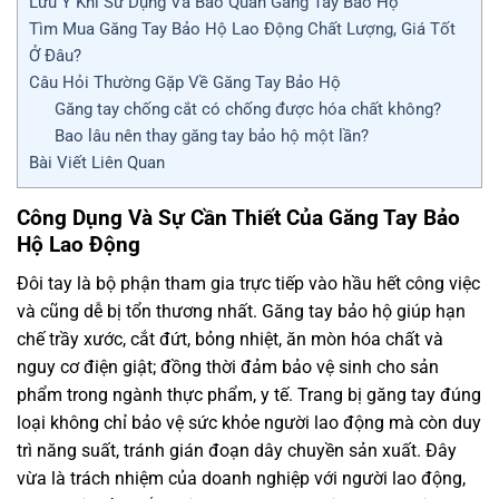
Lưu Ý Khi Sử Dụng Và Bảo Quản Găng Tay Bảo Hộ
Tìm Mua Găng Tay Bảo Hộ Lao Động Chất Lượng, Giá Tốt
Ở Đâu?
Câu Hỏi Thường Gặp Về Găng Tay Bảo Hộ
Găng tay chống cắt có chống được hóa chất không?
Bao lâu nên thay găng tay bảo hộ một lần?
Bài Viết Liên Quan
Công Dụng Và Sự Cần Thiết Của Găng Tay Bảo
Hộ Lao Động
Đôi tay là bộ phận tham gia trực tiếp vào hầu hết công việc
và cũng dễ bị tổn thương nhất. Găng tay bảo hộ giúp hạn
chế trầy xước, cắt đứt, bỏng nhiệt, ăn mòn hóa chất và
nguy cơ điện giật; đồng thời đảm bảo vệ sinh cho sản
phẩm trong ngành thực phẩm, y tế. Trang bị găng tay đúng
loại không chỉ bảo vệ sức khỏe người lao động mà còn duy
trì năng suất, tránh gián đoạn dây chuyền sản xuất. Đây
vừa là trách nhiệm của doanh nghiệp với người lao động,