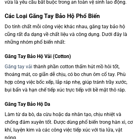
vừa là yêu cầu bắt buộc trong an toàn vệ sinh lao động.
Các Loại Găng Tay Bảo Hộ Phổ Biến
Do tính chất mỗi công việc khác nhau, găng tay bảo hộ
cũng rất đa dạng về chất liệu và công dụng. Dưới đây là
những nhóm phổ biến nhất:
Găng Tay Bảo Hộ Vải (Cotton)
Găng tay vải
thành phần cotton thấm hút mồ hôi tốt,
thoáng mát, co giãn dễ chịu, có bo chun ôm cổ tay. Phù
hợp công việc bốc xếp, lắp ráp nhẹ, giúp tránh trầy xước,
bụi bẩn và hạn chế tiếp xúc trực tiếp với bề mặt thô ráp.
Găng Tay Bảo Hộ Da
Làm từ da bò, da cừu hoặc da nhân tạo, chịu nhiệt và
chống đâm xuyên tốt. Được dùng phổ biến trong hàn xì, cơ
khí, luyện kim và các công việc tiếp xúc với tia lửa, vật
nóng.