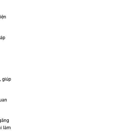
iện
 áp
, giúp
quan
 găng
hi làm