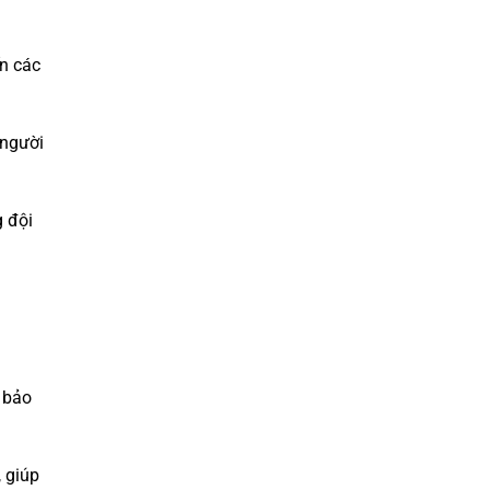
ến các
 người
g đội
 bảo
 giúp