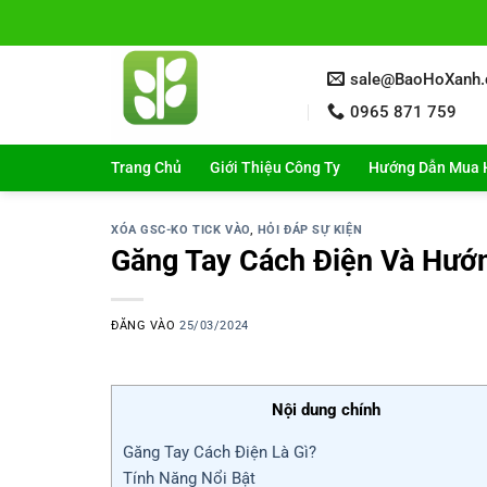
Bỏ
qua
nội
sale@BaoHoXanh
dung
0965 871 759
Trang Chủ
Giới Thiệu Công Ty
Hướng Dẫn Mua 
XÓA GSC-KO TICK VÀO
,
HỎI ĐÁP SỰ KIỆN
Găng Tay Cách Điện Và Hướ
ĐĂNG VÀO
25/03/2024
Nội dung chính
Găng Tay Cách Điện Là Gì?
Tính Năng Nổi Bật