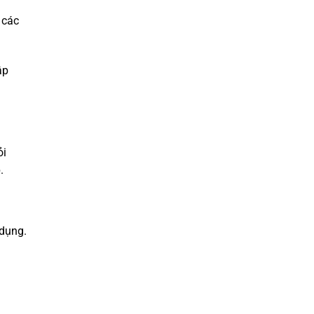
 các
ập
ỏi
.
 dụng.