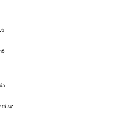
 và
môi
của
trì sự