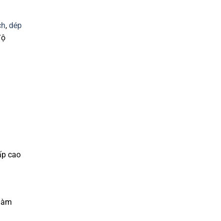
ch
,
dép
độ
ấp cao
 làm