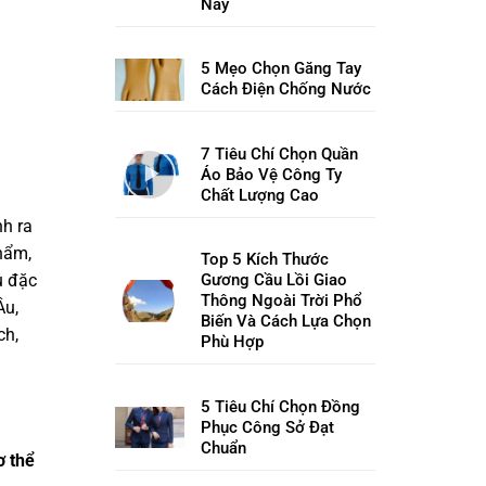
Nay
5 Mẹo Chọn Găng Tay
Cách Điện Chống Nước
7 Tiêu Chí Chọn Quần
Áo Bảo Vệ Công Ty
Chất Lượng Cao
nh ra
phẩm,
Top 5 Kích Thước
u đặc
Gương Cầu Lồi Giao
Thông Ngoài Trời Phổ
Âu,
Biến Và Cách Lựa Chọn
ch,
Phù Hợp
5 Tiêu Chí Chọn Đồng
Phục Công Sở Đạt
Chuẩn
ơ thể