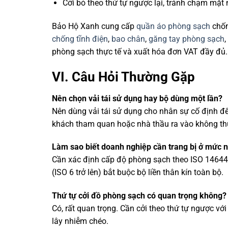
Cởi bỏ theo thứ tự ngược lại, tránh chạm mặt
Bảo Hộ Xanh cung cấp
quần áo phòng sạch
chốn
chống tĩnh điện
,
bao chân
,
găng tay phòng sạch
,
phòng sạch thực tế và xuất hóa đơn VAT đầy đủ.
VI. Câu Hỏi Thường Gặp
Nên chọn vải tái sử dụng hay bộ dùng một lần?
Nên dùng vải tái sử dụng cho nhân sự cố định để 
khách tham quan hoặc nhà thầu ra vào không t
Làm sao biết doanh nghiệp cần trang bị ở mức 
Cần xác định cấp độ phòng sạch theo ISO 14644 t
(ISO 6 trở lên) bắt buộc bộ liền thân kín toàn bộ.
Thứ tự cởi đồ phòng sạch có quan trọng không?
Có, rất quan trọng. Cần cởi theo thứ tự ngược 
lây nhiễm chéo.