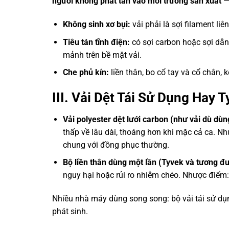
người không phát tán vào môi trường sản xuất
— 
Không sinh xơ bụi:
vải phải là sợi filament li
Tiêu tán tĩnh điện:
có sợi carbon hoặc sợi dẫn
mảnh trên bề mặt vải.
Che phủ kín:
liền thân, bo cổ tay và cổ chân,
III. Vải Dệt Tái Sử Dụng Hay
Vải polyester dệt lưới carbon (như vải dù d
thấp về lâu dài, thoáng hơn khi mặc cả ca. Nh
chung với đồng phục thường.
Bộ liền thân dùng một lần (Tyvek và tương đ
nguy hại hoặc rủi ro nhiễm chéo. Nhược điểm: b
Nhiều nhà máy dùng song song: bộ vải tái sử dụ
phát sinh.