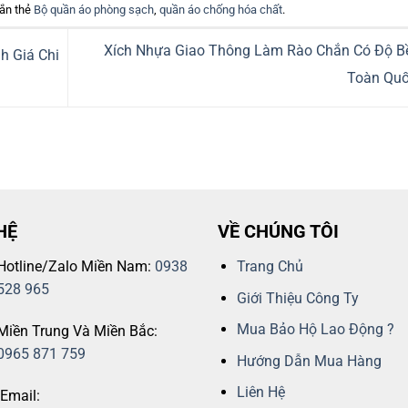
ắn thẻ
Bộ quần áo phòng sạch
,
quần áo chống hóa chất
.
Xích Nhựa Giao Thông Làm Rào Chắn Có Độ B
h Giá Chi
Toàn Qu
HỆ
VỀ CHÚNG TÔI
Hotline/Zalo Miền Nam:
0938
Trang Chủ
528 965
Giới Thiệu Công Ty
Mua Bảo Hộ Lao Động ?
Miền Trung Và Miền Bắc:
0965 871 759
Hướng Dẫn Mua Hàng
Liên Hệ
Email: