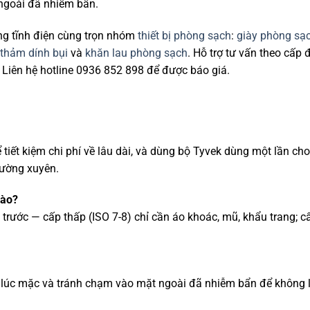
 ngoài đã nhiễm bẩn.
g tĩnh điện cùng trọn nhóm
thiết bị phòng sạch
:
giày phòng sạ
thảm dính bụi
và
khăn lau phòng sạch
. Hỗ trợ tư vấn theo cấp 
 Liên hệ hotline 0936 852 898 để được báo giá.
tiết kiệm chi phí về lâu dài, và dùng bộ Tyvek dùng một lần cho
hường xuyên.
nào?
rước — cấp thấp (ISO 7-8) chỉ cần áo khoác, mũ, khẩu trang; c
với lúc mặc và tránh chạm vào mặt ngoài đã nhiễm bẩn để không