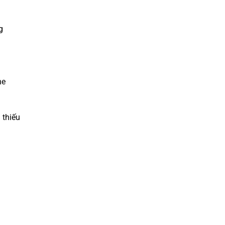
g
he
 thiếu