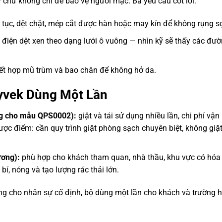
chứ không chỉ để bảo vệ người mặc. Ba yêu cầu cốt lõi:
ên tục, dệt chặt, mép cắt được hàn hoặc may kín để không rụng sợ
 điện dệt xen theo dạng lưới ô vuông — nhìn kỹ sẽ thấy các đườ
 kết hợp mũ trùm và bao chân để không hở da.
 Tyvek Dùng Một Lần
ùng cho mẫu QPS0002):
giặt và tái sử dụng nhiều lần, chi phí vận
ược điểm: cần quy trình giặt phòng sạch chuyên biệt, không giặ
ương):
phù hợp cho khách tham quan, nhà thầu, khu vực có hóa
í, nóng và tạo lượng rác thải lớn.
ng cho nhân sự cố định, bộ dùng một lần cho khách và trường 