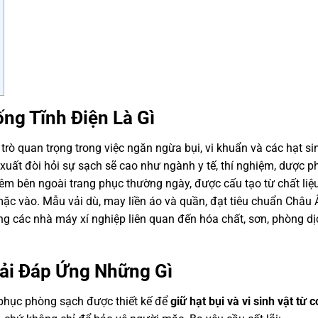
ng Tĩnh Điện Là Gì
trò quan trọng trong việc ngăn ngừa bụi, vi khuẩn và các hạt si
 xuất đòi hỏi sự sạch sẽ cao như ngành y tế, thí nghiệm, dược 
êm bên ngoài trang phục thường ngày, được cấu tạo từ chất liệ
 mặc vào. Mẫu vải dù, may liền áo và quần, đạt tiêu chuẩn Châu 
ong các nhà máy xí nghiệp liên quan đến hóa chất, sơn, phòng dị
ải Đáp Ứng Những Gì
phục phòng sạch được thiết kế để
giữ hạt bụi và vi sinh vật từ c