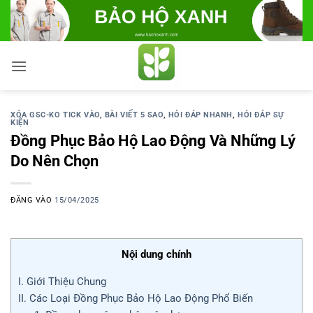
Bỏ
qua
nội
dung
XÓA GSC-KO TICK VÀO
,
BÀI VIẾT 5 SAO
,
HỎI ĐÁP NHANH
,
HỎI ĐÁP SỰ
KIỆN
Đồng Phục Bảo Hộ Lao Động Và Những Lý
Do Nên Chọn
ĐĂNG VÀO
15/04/2025
Nội dung chính
I. Giới Thiệu Chung
II. Các Loại Đồng Phục Bảo Hộ Lao Động Phổ Biến