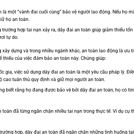
àn là một “vành đai cuối cùng” bảo vệ người lao động. Nếu họ m
iữ họ an toàn.
g trường hợp tai nạn xảy ra, dây đai an toàn giúp giảm thiểu tổn
ơi tự do.
g xây dựng và trong nhiều ngành khác, an toàn lao động là ưu t
ể thiếu của việc đảm bảo an toàn này. Chúng giúp:
ốc gia, việc sử dụng dây đai an toàn là một yêu cầu pháp lý. Đi
ộ cao tuân thủ quy định và giữ mọi người an toàn.
ộng biết rằng họ đang được bảo vệ bởi dây đai an toàn, họ có ti
n toàn đã từng ngăn chặn nhiều tai nạn trong thực tế. Ví dụ cụ t
 trường hợp, dây đai an toàn đã ngăn chặn những tình huống ta