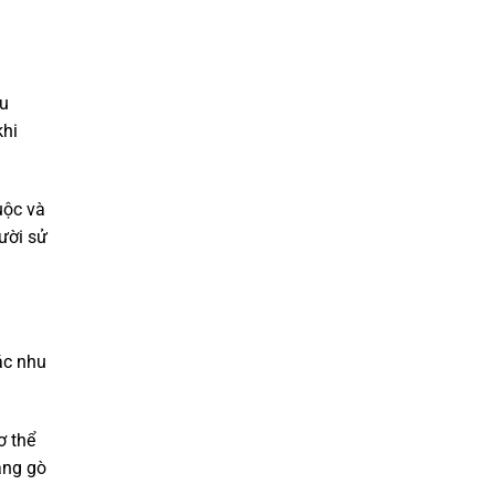
ịu
khi
uộc và
ười sử
ác nhu
ơ thể
ăng gò