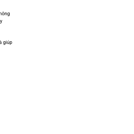
không
ày
à giúp