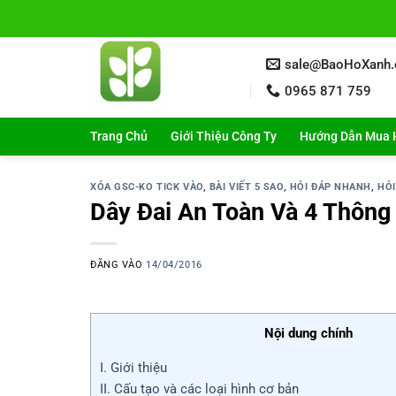
Bỏ
qua
nội
sale@BaoHoXanh
dung
0965 871 759
Trang Chủ
Giới Thiệu Công Ty
Hướng Dẫn Mua 
XÓA GSC-KO TICK VÀO
,
BÀI VIẾT 5 SAO
,
HỎI ĐÁP NHANH
,
HỎI
Dây Đai An Toàn Và 4 Thông
ĐĂNG VÀO
14/04/2016
Nội dung chính
I. Giới thiệu
II. Cấu tạo và các loại hình cơ bản