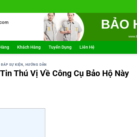
.com
Hàng
Khách Hàng
Tuyển Dụng
Liên Hệ
 ĐÁP SỰ KIỆN
,
HƯỚNG DẪN
 Tin Thú Vị Về Công Cụ Bảo Hộ Này