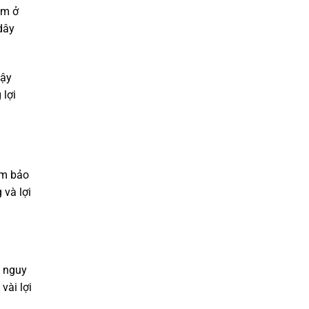
àm ở
dây
cậy
 lợi
ảm bảo
 và lợi
, nguy
vài lợi