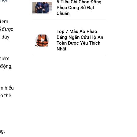
5 Tiêu Chí Chọn Đồng
Phục Công Sở Đạt
Chuẩn
 đem
ể được
Top 7 Mẫu Áo Phao
a dây
Dáng Ngắn Cứu Hộ An
Toàn Được Yêu Thích
Nhất
nhiệm
 động,
ìm hiểu
ó thể
ng.