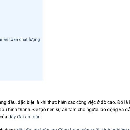
ai an toàn chất lượng
ng đầu, đặc biệt là khi thực hiện các công việc ở độ cao. Đó là
t đầu hình thành. Để tạo nên sự an tâm cho người lao động và 
ò của
dây đai an toàn
.
ch riêng:
dây đai an toàn lao động trong sản xuất
,
kinh nghiệm 