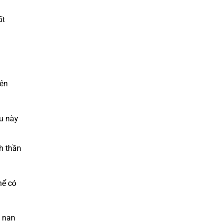
ất
iên
ều này
nh thần
hể có
i nạn