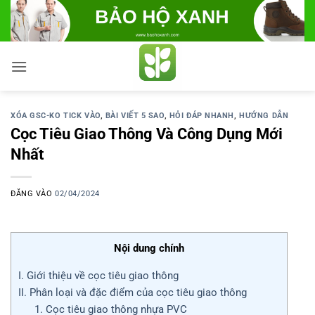
Bỏ
qua
nội
dung
XÓA GSC-KO TICK VÀO
,
BÀI VIẾT 5 SAO
,
HỎI ĐÁP NHANH
,
HƯỚNG DẪN
Cọc Tiêu Giao Thông Và Công Dụng Mới
Nhất
ĐĂNG VÀO
02/04/2024
Nội dung chính
I. Giới thiệu về cọc tiêu giao thông
II. Phân loại và đặc điểm của cọc tiêu giao thông
1. Cọc tiêu giao thông nhựa PVC