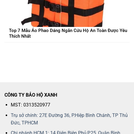
Top 7 Mẫu Áo Phao Dáng Ngắn Cứu Hộ An Toàn Được Yêu
Thích Nhất
CÔNG TY BẢO HỘ XANH
MST: 0313520977
Trụ sở chính: 27E Đường 36, P.Hiệp Bình Chánh, TP Thủ
Đức, TPHCM
Chi nhánh HCM 1: 14 Điện Biên Phủ,P.25, Quận Bình