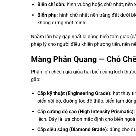
Biển chỉ dẫn:
hình vuông hoặc chữ nhật, nền x
Biển phụ:
hình chữ nhật nền trắng đặt dưới biể
không đứng một mình.
Nhầm lẫn hay gặp nhất là dùng biển tam giác (cả
pháp lý cho người điều khiển phương tiện, nên nế
Màng Phản Quang — Chỗ Chên
Phần lớn chêch giá giữa hai biển cùng kích thư
gặp:
Cấp kỹ thuật (Engineering Grade):
hạt thủy ti
biển nội bộ, đường tốc độ thấp, biển tạm dùng
Cấp cường độ cao (High Intensity Prismatic):
lệch. Đây là lựa chọn mặc định cho biển ngoà
Cấp siêu sáng (Diamond Grade):
dùng cho đườ