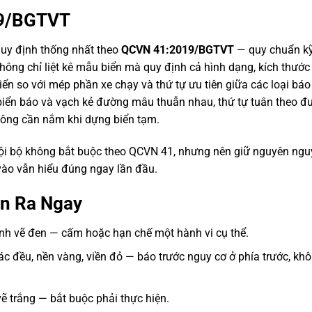
19/BGTVT
quy định thống nhất theo
QCVN 41:2019/BGTVT
— quy chuẩn kỹ
ông chỉ liệt kê mẫu biển mà quy định cả hình dạng, kích thước
ển so với mép phần xe chạy và thứ tự ưu tiên giữa các loại báo
, biển báo và vạch kẻ đường mâu thuẫn nhau, thứ tự tuân theo đ
 công cần nắm khi dựng biển tạm.
nội bộ không bắt buộc theo QCVN 41, nhưng nên giữ nguyên ng
vào vẫn hiểu đúng ngay lần đầu.
n Ra Ngay
hình vẽ đen — cấm hoặc hạn chế một hành vi cụ thể.
c đều, nền vàng, viền đỏ — báo trước nguy cơ ở phía trước, kh
vẽ trắng — bắt buộc phải thực hiện.