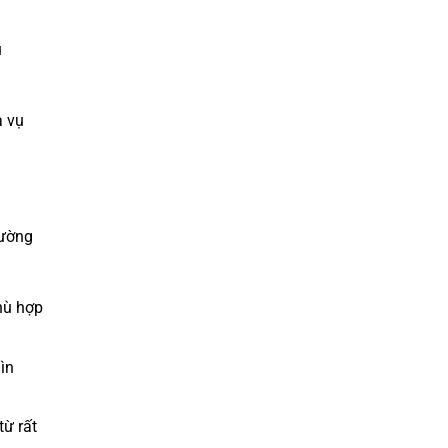
ụ
a vụ
hường
Phù hợp
ìn
từ rất