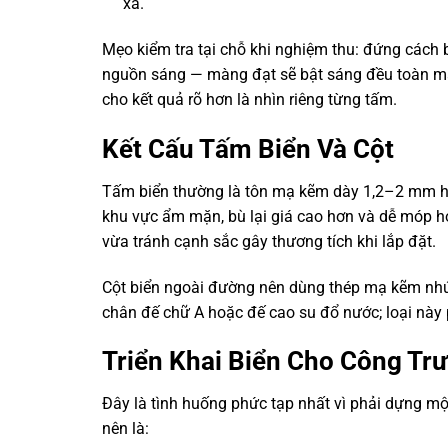
xa.
Mẹo kiểm tra tại chỗ khi nghiệm thu: đứng cách b
nguồn sáng — màng đạt sẽ bật sáng đều toàn mặt
cho kết quả rõ hơn là nhìn riêng từng tấm.
Kết Cấu Tấm Biển Và Cột
Tấm biển thường là tôn mạ kẽm dày 1,2–2 mm h
khu vực ẩm mặn, bù lại giá cao hơn và dễ móp 
vừa tránh cạnh sắc gây thương tích khi lắp đặt.
Cột biển ngoài đường nên dùng thép mạ kẽm nhú
chân đế chữ A hoặc đế cao su đổ nước; loại này 
Triển Khai Biển Cho Công Tr
Đây là tình huống phức tạp nhất vì phải dựng một
nên là: