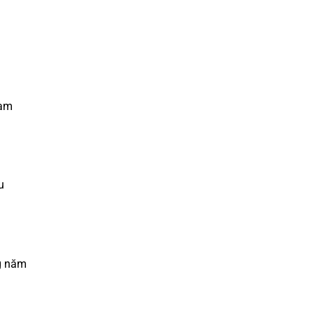
tạm
u
ng năm