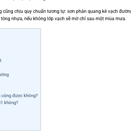
ng cũng chịu quy chuẩn tương tự: sơn phản quang kẻ vạch đườn
bê tông nhựa, nếu không lớp vạch sẽ mờ chỉ sau một mùa mưa.
t
Đường
g cộng được không?
41 không?