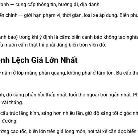
anh — cung cấp thông tin, hướng đi, địa danh.
n chính — giới hạn phạm vi, thời gian, loại xe áp dụng. Biển ph
nh báo) trong khi ý định là cấm: biển cảnh báo không tạo nghĩ
u muốn cấm thật thì phải dùng biển tròn viền đỏ.
h Lệch Giá Lớn Nhất
ớc nằm ở lớp màng phản quang, không phải ở tấm tôn. Ba cấp t
nh, độ sáng phản hồi thấp nhất, tuổi thọ ngoài trời ngắn nhất. 
 vài tháng.
cấu trúc lăng kính, sáng hơn nhiều lần, giữ độ sáng tốt ở góc nh
i đường.
ng cao tốc, biển lớn trên giá long môn, nơi tài xế cần đọc biển 