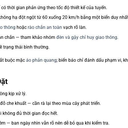
 có thời gian phản ứng theo tốc độ thiết kế của tuyến.
 không hạ đột ngột từ 60 xuống 20 km/h bằng một biển duy nhất
ao thông
hoặc
rào chắn an toàn
vạch rõ làn.
oạn chắn — tham khảo nhóm
đèn và gậy chỉ huy giao thông
.
ề trạng thái bình thường.
bắt buộc mặc
áo phản quang
; biển báo chỉ đánh dấu phạm vi, k
Đặt
ông kịp xử lý.
đỗ che khuất — cần rà lại theo mùa cây phát triển.
i không đủ thời gian đọc hết.
 — ban ngày nhìn vẫn rõ nên dễ bỏ qua khi kiểm tra.