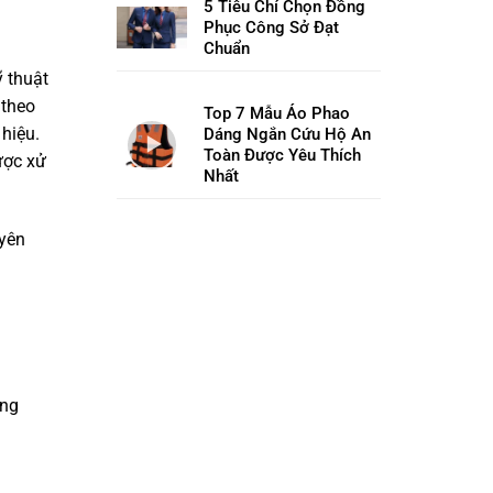
5 Tiêu Chí Chọn Đồng
Phục Công Sở Đạt
Chuẩn
 thuật
 theo
Top 7 Mẫu Áo Phao
 hiệu.
Dáng Ngắn Cứu Hộ An
Toàn Được Yêu Thích
ược xử
Nhất
uyên
ông