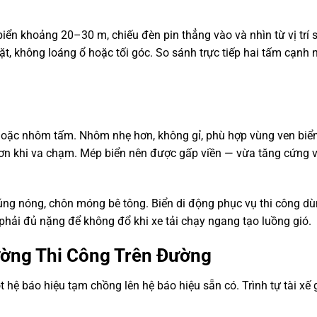
iển khoảng 20–30 m, chiếu đèn pin thẳng vào và nhìn từ vị trí 
, không loáng ổ hoặc tối góc. So sánh trực tiếp hai tấm cạnh 
oặc nhôm tấm. Nhôm nhẹ hơn, không gỉ, phù hợp vùng ven biể
hơn khi va chạm. Mép biển nên được gấp viền — vừa tăng cứng 
ng nóng, chôn móng bê tông. Biển di động phục vụ thi công d
phải đủ nặng để không đổ khi xe tải chạy ngang tạo luồng gió.
ường Thi Công Trên Đường
 hệ báo hiệu tạm chồng lên hệ báo hiệu sẵn có. Trình tự tài xế