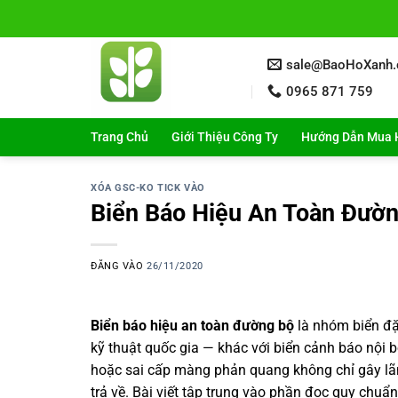
Bỏ
qua
nội
sale@BaoHoXanh
dung
0965 871 759
Trang Chủ
Giới Thiệu Công Ty
Hướng Dẫn Mua 
XÓA GSC-KO TICK VÀO
Biển Báo Hiệu An Toàn Đườ
ĐĂNG VÀO
26/11/2020
Biển báo hiệu an toàn đường bộ
là nhóm biển đặ
kỹ thuật quốc gia — khác với biển cảnh báo nội 
hoặc sai cấp màng phản quang không chỉ gây lãng
trả về. Bài viết tập trung vào phần đọc quy chuẩn