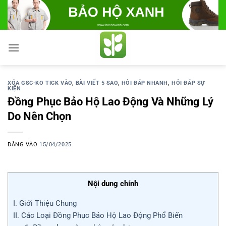
Bỏ
qua
nội
dung
XÓA GSC-KO TICK VÀO
,
BÀI VIẾT 5 SAO
,
HỎI ĐÁP NHANH
,
HỎI ĐÁP SỰ
KIỆN
Đồng Phục Bảo Hộ Lao Động Và Những Lý
Do Nên Chọn
ĐĂNG VÀO
15/04/2025
Nội dung chính
I. Giới Thiệu Chung
II. Các Loại Đồng Phục Bảo Hộ Lao Động Phổ Biến