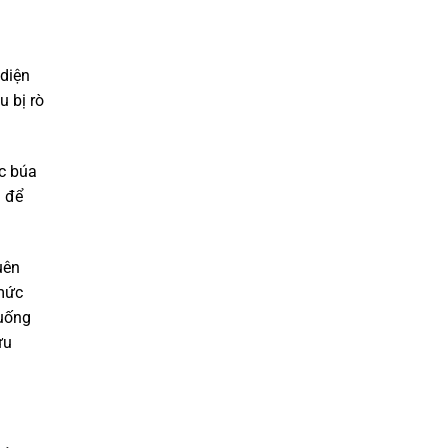
 diện
u bị rò
ếc búa
h để
uên
 mức
huống
ứu