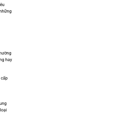
iêu
h những
thường
ạng hay
u cấp
rung
loại