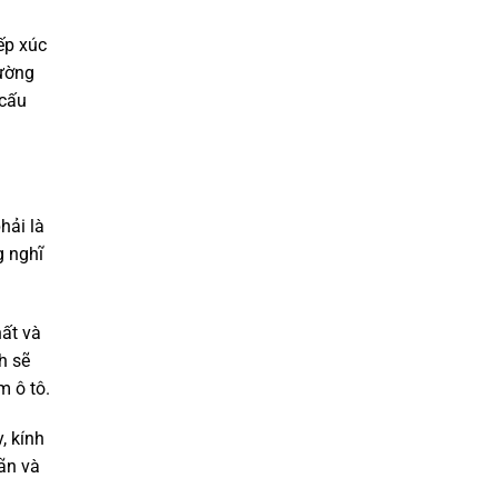
ếp xúc
cường
 cấu
hải là
g nghĩ
hất và
h sẽ
m ô tô.
, kính
ãn và