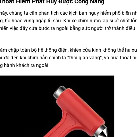
 Thoát Hiểm Phát Huy Được Công Năng
này, chúng ta cần phân tích các kịch bản nguy hiểm phổ biến n
ng, hồ hoặc vùng ngập lũ sâu. Khi xe chìm nước, áp suất chất lỏ
khiến việc đẩy cửa bước ra ngoài bằng sức người trở thành điều
àm chập toàn bộ hệ thống điện, khiến cửa kính không thể hạ x
ước đến khi chìm hẳn chính là “thời gian vàng”, và búa thoát h
ng hành khách ra ngoài.