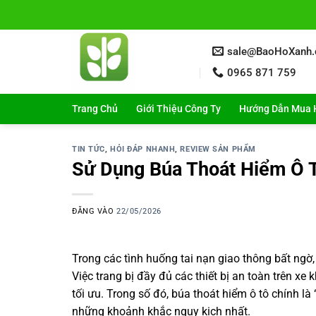
Bỏ
qua
nội
sale@BaoHoXanh
dung
0965 871 759
Trang Chủ
Giới Thiệu Công Ty
Hướng Dẫn Mua 
TIN TỨC
,
HỎI ĐÁP NHANH
,
REVIEW SẢN PHẨM
Sử Dụng Búa Thoát Hiểm Ô T
ĐĂNG VÀO
22/05/2026
Trong các tình huống tai nạn giao thông bất ngờ,
Việc trang bị đầy đủ các thiết bị an toàn trên xe
tối ưu. Trong số đó, búa thoát hiểm ô tô chính 
những khoảnh khắc nguy kịch nhất.