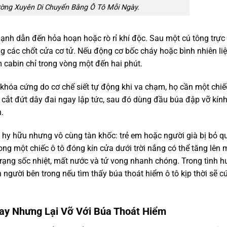
ờng Xuyên Di Chuyển Bằng Ô Tô Mỗi Ngày.
ạnh dẫn đến hỏa hoạn hoặc rò rỉ khí độc. Sau một cú tông trực
g các chốt cửa cơ tử. Nếu động cơ bốc cháy hoặc bình nhiên liệ
 cabin chỉ trong vòng một đến hai phút.
ị khóa cứng do cơ chế siết tự động khi va chạm, họ cần một chi
ể cắt đứt dây đai ngay lập tức, sau đó dùng đầu búa đập vỡ kín
.
 hy hữu nhưng vô cùng tàn khốc: trẻ em hoặc người già bị bỏ q
rong một chiếc ô tô đóng kín cửa dưới trời nắng có thể tăng lên
h trạng sốc nhiệt, mất nước và tử vong nhanh chóng. Trong tình 
người bên trong nếu tìm thấy búa thoát hiểm ô tô kịp thời sẽ c
Tay Nhưng Lại Vỡ Với Búa Thoát Hiểm