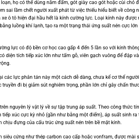
 loạn, họ có thể dùng nắm đấm, gót giày cao gót hoặc cùi chỏ 
ệm sai lầm chết người xuất phát từ việc thiếu hiểu biết về công 
a xe ô tô hiện đại hầu hết là kính cường lực. Loại kính này được
bằng luồng khí lạnh, tạo ra một trạng thái ứng suất nén cực lớn 
ường lực có độ bền cơ học cao gấp 4 đến 5 lần so với kính thôn
có diện tích tiếp xúc lớn như tấm gỗ, viên gạch vuông để đập và
rộng.
ại các lực phân tán này một cách dễ dàng, chưa kể cơ thể người
 truyền đi bị giảm sút nghiêm trọng, phần lớn chỉ gây chấn thư
rên nguyên lý vật lý về sự tập trung áp suất. Theo công thức tí
h tiếp xúc cực kỳ nhỏ (gần như bằng một điểm), áp suất sinh ra 
n chịu đựng của cấu trúc ứng suất nén trên bề mặt kính.
m siêu cứng như thép carbon cao cấp hoặc vonfram, được mài 