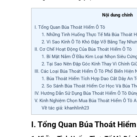
Nội dung chính
I. Tổng Quan Búa Thoát Hiểm Ô Tô
1. Những Tình Huống Thực Tế Mà Búa Thoát 
2. Vì Sao Kính Ô Tô Khó Đập Vỡ Bằng Tay Như
II. Cơ Chế Hoạt Động Của Búa Thoát Hiểm Ô Tô
1. Bí Mật Nằm Ở Đầu Kim Loại Nhọn Siêu Cứn
2. Tại Sao Nên Đập Góc Kính Thay Vì Chính Gi
III. Các Loại Búa Thoát Hiểm Ô Tô Phổ Biến Hiện 
1. Búa Thoát Hiểm Tích Hợp Dao Cắt Dây An T
2. So Sánh Búa Thoát Hiểm Cơ Học Và Búa T
IV. Hướng Dẫn Sử Dụng Búa Thoát Hiểm Ô Tô Đú
V. Kinh Nghiệm Chọn Mua Búa Thoát Hiểm Ô Tô A
Về tác giả: khanhlinh23
I. Tổng Quan Búa Thoát Hiểm