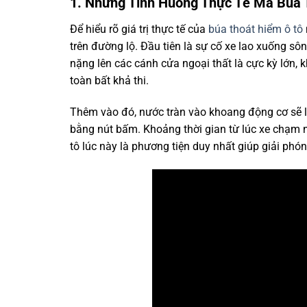
1. Những Tình Huống Thực Tế Mà Búa
Để hiểu rõ giá trị thực tế của
búa thoát hiểm ô tô
trên đường lộ. Đầu tiên là sự cố xe lao xuống sô
nặng lên các cánh cửa ngoại thất là cực kỳ lớn, 
toàn bất khả thi.
Thêm vào đó, nước tràn vào khoang động cơ sẽ l
bằng nút bấm. Khoảng thời gian từ lúc xe chạm n
tô lúc này là phương tiện duy nhất giúp giải phó