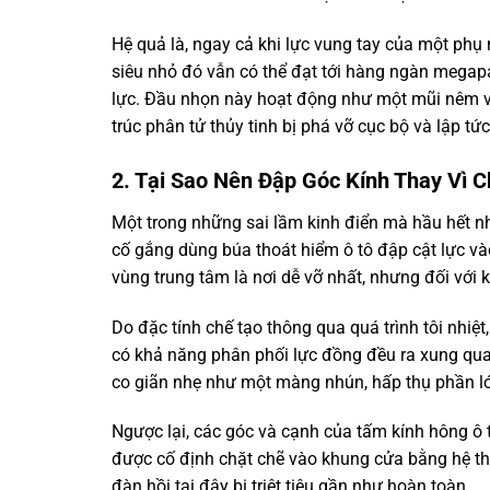
Hệ quả là, ngay cả khi lực vung tay của một phụ 
siêu nhỏ đó vẫn có thể đạt tới hàng ngàn megap
lực. Đầu nhọn này hoạt động như một mũi nêm vô
trúc phân tử thủy tinh bị phá vỡ cục bộ và lập tức
2. Tại Sao Nên Đập Góc Kính Thay Vì C
Một trong những sai lầm kinh điển mà hầu hết n
cố gắng dùng búa thoát hiểm ô tô đập cật lực và
vùng trung tâm là nơi dễ vỡ nhất, nhưng đối với k
Do đặc tính chế tạo thông qua quá trình tôi nhiệt
có khả năng phân phối lực đồng đều ra xung quan
co giãn nhẹ như một màng nhún, hấp thụ phần lớn
Ngược lại, các góc và cạnh của tấm kính hông ô tô 
được cố định chặt chẽ vào khung cửa bằng hệ thố
đàn hồi tại đây bị triệt tiêu gần như hoàn toàn.