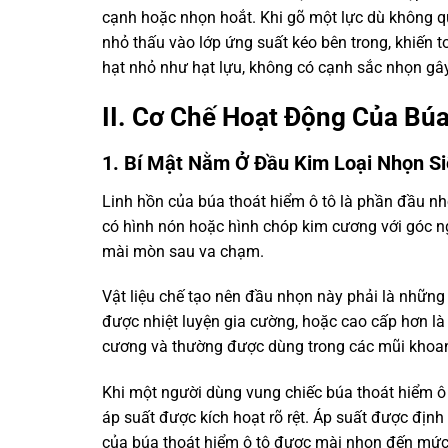
cạnh hoặc nhọn hoắt. Khi gõ một lực dù không qu
nhỏ thấu vào lớp ứng suất kéo bên trong, khiến 
hạt nhỏ như hạt lựu, không có cạnh sắc nhọn gây 
II. Cơ Chế Hoạt Động Của Bú
1. Bí Mật Nằm Ở Đầu Kim Loại Nhọn S
Linh hồn của búa thoát hiểm ô tô là phần đầu nh
có hình nón hoặc hình chóp kim cương với góc ng
mài mòn sau va chạm.
Vật liệu chế tạo nên đầu nhọn này phải là những 
được nhiệt luyện gia cường, hoặc cao cấp hơn là
cương và thường được dùng trong các mũi khoan 
Khi một người dùng vung chiếc búa thoát hiểm ô t
áp suất được kích hoạt rõ rệt. Áp suất được định 
của búa thoát hiểm ô tô được mài nhọn đến mức tố