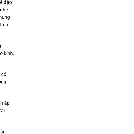
để đập
nghệ
 nung
trên
g
o kính,
 có
ơng
nh áp
tại
sắc