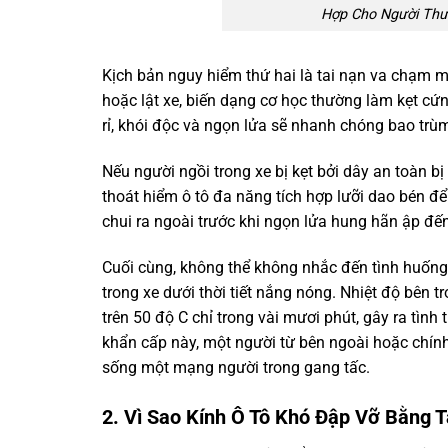
Hợp Cho Người Thư
Kịch bản nguy hiểm thứ hai là tai nạn va chạm m
hoặc lật xe, biến dạng cơ học thường làm kẹt cứn
rỉ, khói độc và ngọn lửa sẽ nhanh chóng bao trùm
Nếu người ngồi trong xe bị kẹt bởi dây an toàn b
thoát hiểm ô tô đa năng tích hợp lưỡi dao bén đ
chui ra ngoài trước khi ngọn lửa hung hãn ập đến
Cuối cùng, không thể không nhắc đến tình huống
trong xe dưới thời tiết nắng nóng. Nhiệt độ bên t
trên 50 độ C chỉ trong vài mươi phút, gây ra tìn
khẩn cấp này, một người từ bên ngoài hoặc chính 
sống một mạng người trong gang tấc.
2. Vì Sao Kính Ô Tô Khó Đập Vỡ Bằng 