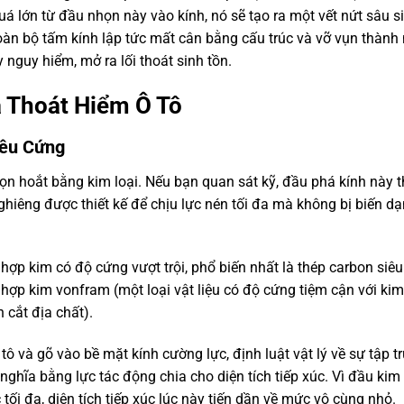
á lớn từ đầu nhọn này vào kính, nó sẽ tạo ra một vết nứt sâu s
toàn bộ tấm kính lập tức mất cân bằng cấu trúc và vỡ vụn thàn
nguy hiểm, mở ra lối thoát sinh tồn.
a
Thoát Hiểm Ô Tô
iêu Cứng
ọn hoắt bằng kim loại. Nếu bạn quan sát kỹ, đầu phá kính này 
hiêng được thiết kế để chịu lực nén tối đa mà không bị biến d
hợp kim có độ cứng vượt trội, phổ biến nhất là thép carbon siê
 hợp kim vonfram (một loại vật liệu có độ cứng tiệm cận với kim
cắt địa chất).
ô và gõ vào bề mặt kính cường lực, định luật vật lý về sự tập t
nghĩa bằng lực tác động chia cho diện tích tiếp xúc. Vì đầu kim 
i đa, diện tích tiếp xúc lúc này tiến dần về mức vô cùng nhỏ.