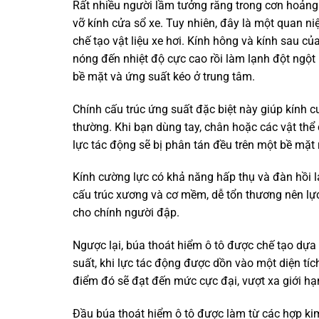
Rất nhiều người lầm tưởng rằng trong cơn hoảng
vỡ kính cửa sổ xe. Tuy nhiên, đây là một quan ni
chế tạo vật liệu xe hơi. Kính hông và kính sau củ
nóng đến nhiệt độ cực cao rồi làm lạnh đột ngột 
bề mặt và ứng suất kéo ở trung tâm.
Chính cấu trúc ứng suất đặc biệt này giúp kính c
thường. Khi bạn dùng tay, chân hoặc các vật thể 
lực tác động sẽ bị phân tán đều trên một bề mặt 
Kính cường lực có khả năng hấp thụ và đàn hồi l
cấu trúc xương và cơ mềm, dễ tổn thương nên lực
cho chính người đập.
Ngược lại, búa thoát hiểm ô tô được chế tạo dựa t
suất, khi lực tác động được dồn vào một diện tíc
điểm đó sẽ đạt đến mức cực đại, vượt xa giới hạ
Đầu búa thoát hiểm ô tô được làm từ các hợp ki