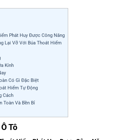
Hiểm Phát Huy Được Công Năng
ng Lại Vỡ Với Búa Thoát Hiểm
g
ữa Kính
Nay
oàn Có Gì Đặc Biệt
hoát Hiểm Tự Động
ng Cách
n Toàn Và Bền Bỉ
 Ô Tô