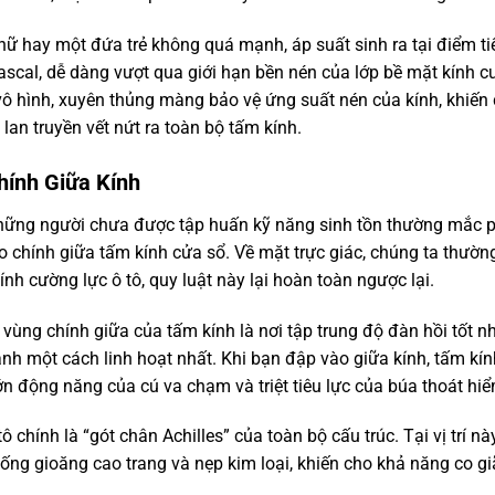
nữ hay một đứa trẻ không quá mạnh, áp suất sinh ra tại điểm ti
ascal, dễ dàng vượt qua giới hạn bền nén của lớp bề mặt kính 
 hình, xuyên thủng màng bảo vệ ứng suất nén của kính, khiến
 lan truyền vết nứt ra toàn bộ tấm kính.
hính Giữa Kính
hững người chưa được tập huấn kỹ năng sinh tồn thường mắc p
o chính giữa tấm kính cửa sổ. Về mặt trực giác, chúng ta thườn
ính cường lực ô tô, quy luật này lại hoàn toàn ngược lại.
, vùng chính giữa của tấm kính là nơi tập trung độ đàn hồi tốt n
h một cách linh hoạt nhất. Khi bạn đập vào giữa kính, tấm kín
 động năng của cú va chạm và triệt tiêu lực của búa thoát hiể
chính là “gót chân Achilles” của toàn bộ cấu trúc. Tại vị trí này
ng gioăng cao trang và nẹp kim loại, khiến cho khả năng co gi