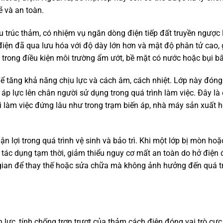
ẽ và an toàn.
u trúc thảm, có nhiệm vụ ngăn dòng điện tiếp đất truyền ngược 
điện đã qua lưu hóa với độ dày lớn hơn và mật độ phân tử cao, 
 trong điều kiện môi trường ẩm ướt, bề mặt có nước hoặc bụi b
ể tăng khả năng chịu lực và cách âm, cách nhiệt. Lớp này đóng
p lực lên chân người sử dụng trong quá trình làm việc. Đây là 
ỏi làm việc đứng lâu như trong trạm biến áp, nhà máy sản xuất 
ận lợi trong quá trình vệ sinh và bảo trì. Khi một lớp bị mòn ho
uy tác dụng tạm thời, giảm thiểu nguy cơ mất an toàn do hở điện 
 gian để thay thế hoặc sửa chữa mà không ảnh hưởng đến quá t
lực, tính chống trơn trượt của thảm cách điện đóng vai trò cực