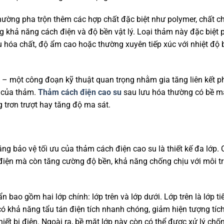
hường pha trộn thêm các hợp chất đặc biệt như polymer, chất c
g khả năng cách điện và độ bền vật lý. Loại thảm này đặc biệt 
u hóa chất, độ ẩm cao hoặc thường xuyên tiếp xúc với nhiệt độ 
a – một công đoạn kỹ thuật quan trọng nhằm gia tăng liên kết p
ộ của thảm.
Thảm cách điện cao su
sau lưu hóa thường có bề m
trơn trượt hay tăng độ ma sát.
ng bảo vệ tối ưu của thảm cách điện cao su là thiết kế đa lớp.
 điện mà còn tăng cường độ bền, khả năng chống chịu với môi t
bao gồm hai lớp chính: lớp trên và lớp dưới. Lớp trên là lớp ti
 có khả năng tẩu tán điện tích nhanh chóng, giảm hiện tượng tíc
hiết bị điện. Ngoài ra, bề mặt lớp này còn có thể được xử lý chố