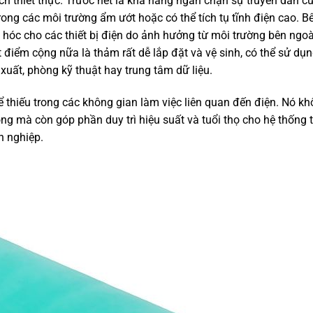
ch thiết thực. Trước hết là khả năng ngăn chặn sự truyền dẫn c
trong các môi trường ẩm ướt hoặc có thể tích tụ tĩnh điện cao. B
hóc cho các thiết bị điện do ảnh hưởng từ môi trường bên ngoà
điểm cộng nữa là thảm rất dễ lắp đặt và vệ sinh, có thể sử dụn
xuất, phòng kỹ thuật hay trung tâm dữ liệu.
ể thiếu trong các không gian làm việc liên quan đến điện. Nó k
g mà còn góp phần duy trì hiệu suất và tuổi thọ cho hệ thống th
h nghiệp.