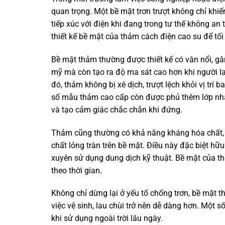
quan trọng. Một bề mặt trơn trượt không chỉ khi
tiếp xúc với điện khi đang trong tư thế không an 
thiết kế bề mặt của thảm cách điện cao su để tố
Bề mặt thảm thường được thiết kế có vân nổi, 
mỹ mà còn tạo ra độ ma sát cao hơn khi người l
đó, thảm không bị xê dịch, trượt lệch khỏi vị trí 
số mẫu thảm cao cấp còn được phủ thêm lớp nhá
và tạo cảm giác chắc chắn khi đứng.
Thảm cũng thường có khả năng kháng hóa chất, 
chất lỏng tràn trên bề mặt. Điều này đặc biệt hữ
xuyên sử dụng dung dịch kỹ thuật. Bề mặt của t
theo thời gian.
Không chỉ dừng lại ở yếu tố chống trơn, bề mặt
việc vệ sinh, lau chùi trở nên dễ dàng hơn. Một 
khi sử dụng ngoài trời lâu ngày.