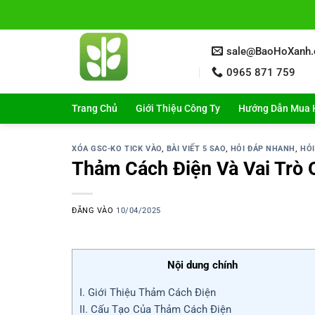
Bỏ
qua
nội
sale@BaoHoXanh
dung
0965 871 759
Trang Chủ
Giới Thiệu Công Ty
Hướng Dẫn Mua 
XÓA GSC-KO TICK VÀO
,
BÀI VIẾT 5 SAO
,
HỎI ĐÁP NHANH
,
HỎI
Thảm Cách Điện Và Vai Trò 
ĐĂNG VÀO
10/04/2025
Nội dung chính
I. Giới Thiệu Thảm Cách Điện
II. Cấu Tạo Của Thảm Cách Điện