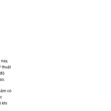
 nay,
ỹ thuật
 độ
ao.
Thảm có
ắc
 khi