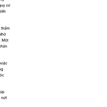
guy cơ
tiến
h thẩm
 Nhờ
c. Một
chân
hoặc
ng
róc
iúp
n nứt