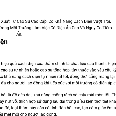
Xuất Từ Cao Su Cao Cấp, Có Khả Năng Cách Điện Vượt Trội,
rong Môi Trường Làm Việc Có Điện Áp Cao Và Nguy Cơ Tiềm
Ẩn.
iện
hiệu quả cách điện của thảm chính là chất liệu cấu thành. Hiện
cao su tự nhiên hoặc cao su tổng hợp, tùy thuộc vào yêu cầu k
có khả năng cách điện tự nhiên rất tốt, đồng thời cũng mang lại
i đa cho người lao động khi tiếp xúc với môi trường có điện áp c
i bật là độ dẻo dai, khả năng chống rách và chịu mài mòn tốt. 
 nứt vỡ, thích hợp sử dụng lâu dài trong điều kiện thời tiết kh
đó, loại thảm này còn có tính đàn hồi cao, tạo cảm giác êm ái
iểu mệt mỏi cho người lao động.