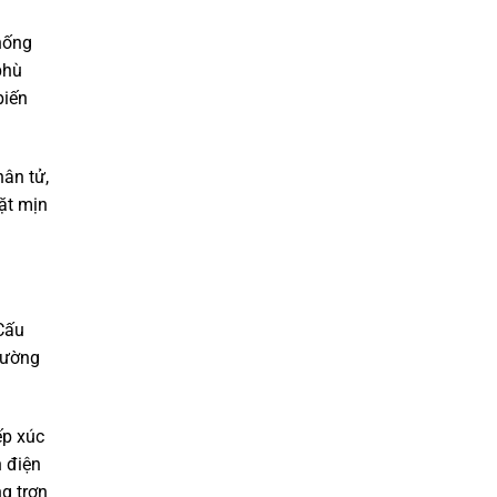
hống
phù
biến
hân tử,
ặt mịn
 Cấu
rường
ếp xúc
h điện
ng trơn