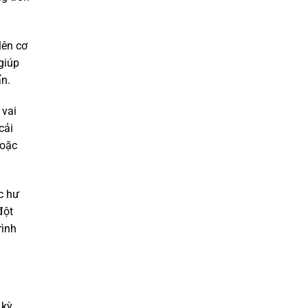
lên cơ
giúp
ẩn.
 vai
cải
hoặc
ặc hư
đột
rình
 kỳ