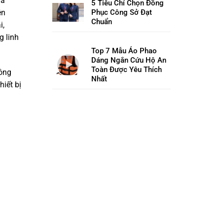
ủa
5 Tiêu Chí Chọn Đồng
Phục Công Sở Đạt
ên
Chuẩn
i,
g linh
Top 7 Mẫu Áo Phao
Dáng Ngắn Cứu Hộ An
Toàn Được Yêu Thích
hông
Nhất
iết bị