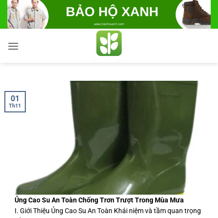
Bỏ
qua
nội
dung
01
Th11
Ủng Cao Su An Toàn Chống Trơn Trượt Trong Mùa Mưa
I. Giới Thiệu Ủng Cao Su An Toàn Khái niệm và tầm quan trọng