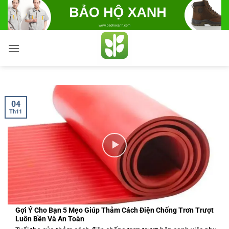
Bỏ
qua
nội
dung
04
Th11
Gợi Ý Cho Bạn 5 Mẹo Giúp Thảm Cách Điện Chống Trơn Trượt
Luôn Bền Và An Toàn