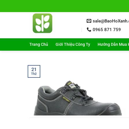
Bỏ
qua
nội
sale@BaoHoXanh
dung
0965 871 759
Trang Chủ
Giới Thiệu Công Ty
Hướng Dẫn Mua 
21
Th2