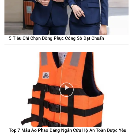
5 Tiêu Chí Chọn Đồng Phục Công Sở Đạt Chuẩn
Top 7 Mẫu Áo Phao Dáng Ngắn Cứu Hộ An Toàn Được Yêu